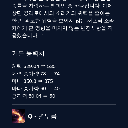
승률을 자랑하는 챔피언 중 하나입니다. 이에
상단 공격로에서의 소라카의 위력을 줄이는
한편, 과도한 위력을 보이지 않는 서포터 소라
카에게 큰 영향을 미치지 않는 변경사항을 적
용했습니다.
기본 능력치
체력
529.04
⇒
535
체력 증가량
78
⇒
74
마나
350.8
⇒
375
마나 증가량
60
⇒
40
공격력
50.04
⇒
50
Q - 별부름