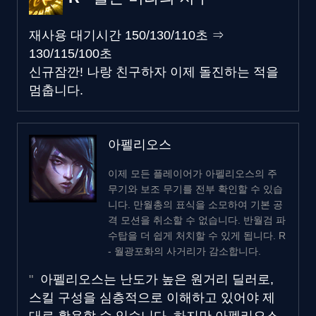
재사용 대기시간
150/130/110초
⇒
130/115/100초
신규
잠깐! 나랑 친구하자
이제 돌진하는 적을
멈춥니다.
아펠리오스
이제 모든 플레이어가 아펠리오스의 주
무기와 보조 무기를 전부 확인할 수 있습
니다. 만월총의 표식을 소모하여 기본 공
격 모션을 취소할 수 없습니다. 반월검 파
수탑을 더 쉽게 처치할 수 있게 됩니다. R
- 월광포화의 사거리가 감소합니다.
아펠리오스는 난도가 높은 원거리 딜러로,
스킬 구성을 심층적으로 이해하고 있어야 제