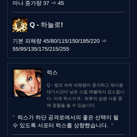
마나 증가량
37
⇒
45
Q - 하늘로!
기본 피해량
45/80/115/150/185/220
⇒
55/95/135/175/215/255
럭스
Q - 빛의 속박 피해량이 증가하고 재사용
대기시간이 낮은 스킬 레벨에서 감소합니
다. 이제 럭스가 R - 최후의 섬광 사용 중
에 점멸을 쓸 수 있습니다.
럭스가 하단 공격로에서의 좋은 선택이 될
수 있도록 서포터 럭스를 상향했습니다.