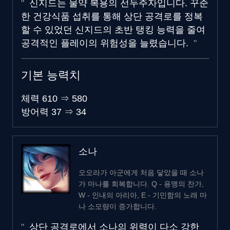
신지드는 물약 복용의 선두주자입니다. 꾸준
한 건강식품 섭취를 통해 상단 공격로를 정복
할 수 있었던 신지드의 초반 탱킹 능력을 줄여
공격적인 플레이의 위험성을 늘렸습니다.
기본 능력치
체력
610
⇒
580
방어력
37
⇒
34
소나
오오라가 아군에게 처음 닿았을 때 소나
가 마나를 회복합니다. Q - 용맹의 찬가,
W - 인내의 아리아, E - 기민함의 노래 마
나 소모량이 증가합니다.
상단 공격로에서 소나의 위력이 다소 강한