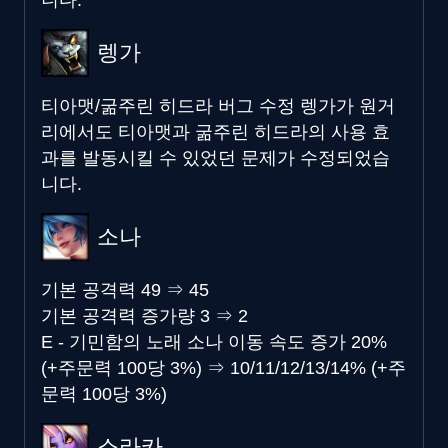
니다.
렝가
티아맷/굶주린 히드라 버그 수정
렝가가 원거
리에서도 티아맷과 굶주린 히드라의 사용 효
과를 발동시킬 수 있었던 문제가 수정되었습
니다.
소나
기본 공격력
49
⇒
45
기본 공격력 증가량
3
⇒
2
E - 기민함의 노래 소나 이동 속도 증가
20%
(+주문력 100당 3%)
⇒
10/11/12/13/14% (+주
문력 100당 3%)
소라카