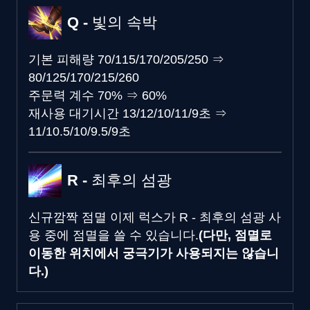
Q - 빛의 속박
기본 피해량
70/115/170/205/250
⇒
80/125/170/215/260
주문력 계수
70%
⇒
60%
재사용 대기시간
13/12/10/11/9초
⇒
11/10.5/10/9.5/9초
R - 최후의 섬광
신규
깜짝 점멸
이제 럭스가 R - 최후의 섬광 사
용 중에 점멸을 쓸 수 있습니다.
(다만, 점멸로
이동한 위치에서 궁극기가 사용되지는 않습니
다.)