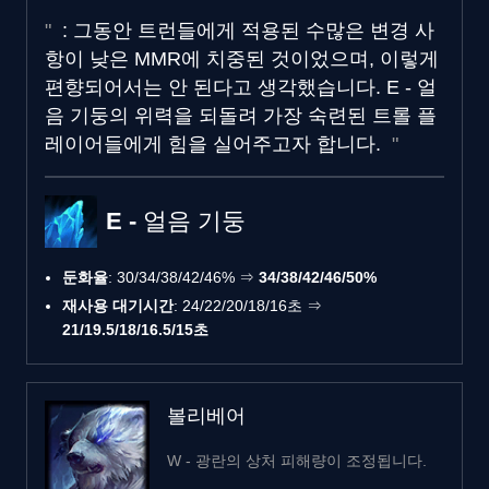
: 그동안 트런들에게 적용된 수많은 변경 사
항이 낮은 MMR에 치중된 것이었으며, 이렇게
편향되어서는 안 된다고 생각했습니다. E - 얼
음 기둥의 위력을 되돌려 가장 숙련된 트롤 플
레이어들에게 힘을 실어주고자 합니다.
E - 얼음 기둥
둔화율
: 30/34/38/42/46% ⇒
34/38/42/46/50%
재사용 대기시간
: 24/22/20/18/16초 ⇒
21/19.5/18/16.5/15초
볼리베어
W - 광란의 상처 피해량이 조정됩니다.