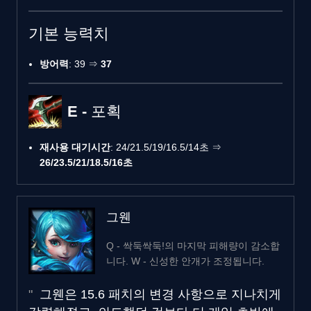
기본 능력치
방어력
: 39 ⇒
37
E - 포획
재사용 대기시간
: 24/21.5/19/16.5/14초 ⇒
26/23.5/21/18.5/16초
그웬
Q - 싹둑싹둑!의 마지막 피해량이 감소합
니다. W - 신성한 안개가 조정됩니다.
그웬은 15.6 패치의 변경 사항으로 지나치게