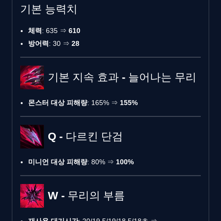
기본 능력치
체력
: 635 ⇒
610
방어력
: 30 ⇒
28
기본 지속 효과 - 늘어나는 무리
몬스터 대상 피해량
: 165% ⇒
155%
Q - 다르킨 단검
미니언 대상 피해량
: 80% ⇒
100%
W - 무리의 부름
재사용 대기시간
: 20/19.5/19/18.5/18초 ⇒