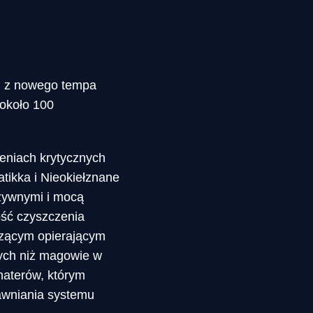
ni z nowego tempa
 około 100
eniach krytycznych
atikka i Nieokiełznane
ozywnymi i mocą
ść czyszczenia
dzącym opierającym
nych niż magowie w
haterów, którym
rawniania systemu