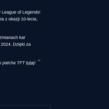
y League of Legends!
 z okazji 10-lecia,
 zmianach kar
2024. Dzięki za
s patcha TFT
tutaj
!