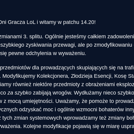
ni Gracza LoL i witamy w patchu 14.20!
zmianami 3. splitu. Ogólnie jesteśmy całkiem zadowole
 szybkiego zyskiwania przewagi, ale po zmodyfikowaniu
 się pewne odchylenia w wyważeniu.
rzedmiotów dla prowadzących skupiających się na trafi
. Modyfikujemy Kolekcjonera, Złodzieja Esencji, Kosę St
biamy również niektóre przedmioty z obrażeniami ekspl
eco
za szybko
zabijają wrogów. Wydłużamy nieco szybko
ów z mocą umiejętności. Uważamy, że pomoże to prowa
ytycznych odzyskać moc i ogólnie wzmocni bohaterów in
cz tych zmian systemowych wprowadzamy też zmiany bo
yważenia. Kolejne modyfikacje pojawią się w miarę usp