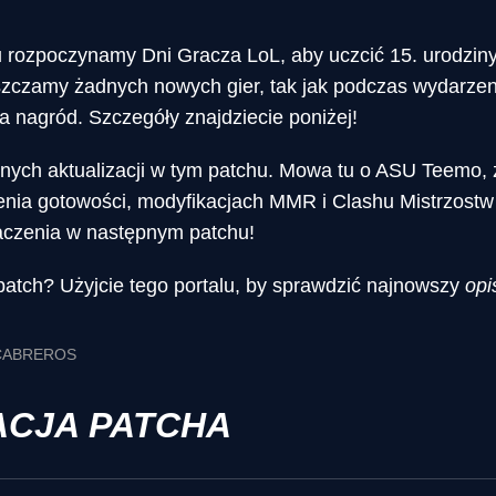
 rozpoczynamy Dni Gracza LoL, aby uczcić 15. urodzin
czamy żadnych nowych gier, tak jak podczas wydarzenia
a nagród. Szczegóły znajdziecie poniżej!
nnych aktualizacji w tym patchu. Mowa tu o ASU Teemo,
nia gotowości, modyfikacjach MMR i Clashu Mistrzostw 
baczenia w następnym patchu!
patch? Użyjcie tego portalu, by sprawdzić najnowszy
opi
 CABREROS
ACJA PATCHA