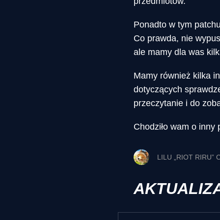
przedmiotów.
Ponadto w tym patchu
Co prawda, nie wypusz
ale mamy dla was kilk
Mamy również kilka i
dotyczących sprawdze
przeczytanie i do zo
Chodziło wam o inny 
LILU „RIOT RIRU”
AKTUALIZ