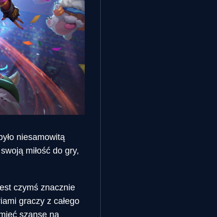
 było niesamowitą
swoją miłość do gry,
 jest czymś znacznie
riami graczy z całego
 mieć szansę na