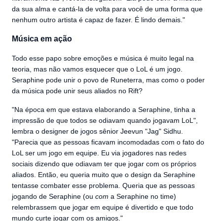
da sua alma e cantá-la de volta para você de uma forma que
nenhum outro artista é capaz de fazer. É lindo demais."
Música em ação
Todo esse papo sobre emoções e música é muito legal na
teoria, mas não vamos esquecer que o LoL é um jogo.
Seraphine pode unir o povo de Runeterra, mas como o poder
da música pode unir seus aliados no Rift?
"Na época em que estava elaborando a Seraphine, tinha a
impressão de que todos se odiavam quando jogavam LoL",
lembra o designer de jogos sênior Jeevun "Jag" Sidhu.
"Parecia que as pessoas ficavam incomodadas com o fato do
LoL ser um jogo em equipe. Eu via jogadores nas redes
sociais dizendo que odiavam ter que jogar com os próprios
aliados. Então, eu queria muito que o design da Seraphine
tentasse combater esse problema. Queria que as pessoas
jogando de Seraphine (ou
com
a Seraphine no time)
relembrassem que jogar em equipe é divertido e que todo
mundo curte jogar com os amigos."