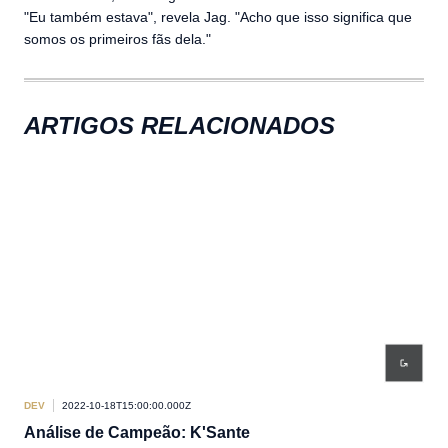
"Eu também estava", revela Jag. "Acho que isso significa que
somos os primeiros fãs dela."
ARTIGOS RELACIONADOS
DEV
2022-10-18T15:00:00.000Z
DEV
Análise de Campeão: K'Sante
An