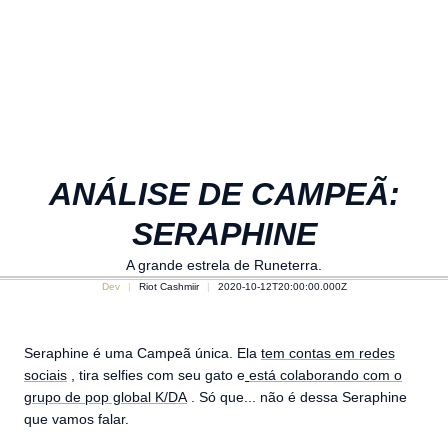
ANÁLISE DE CAMPEÃ:
SERAPHINE
A grande estrela de Runeterra.
Dev
Riot Cashmiir
2020-10-12T20:00:00.000Z
Seraphine é uma Campeã única. Ela
tem contas em redes
sociais
, tira selfies com seu gato e
está colaborando com o
grupo de pop global K/DA
. Só que... não é dessa Seraphine
que vamos falar.