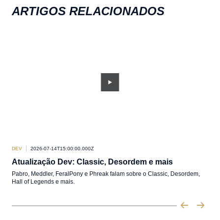
ARTIGOS RELACIONADOS
DEV
2026-07-14T15:00:00.000Z
DEV
Atualização Dev: Classic, Desordem e mais
RE
Pabro, Meddler, FeralPony e Phreak falam sobre o Classic, Desordem,
Um b
Hall of Legends e mais.