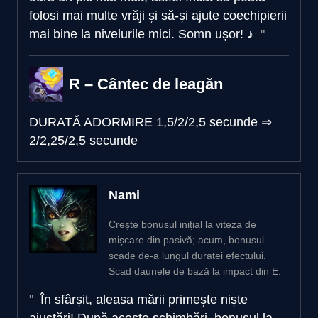
folosi mai multe vrăji și să-și ajute coechipierii
mai bine la nivelurile mici. Somn ușor! ♪
R – Cântec de leagăn
DURATĂ ADORMIRE
1,5/2/2,5 secunde
⇒
2/2,25/2,5 secunde
Nami
Crește bonusul inițial la viteza de
mișcare din pasivă; acum, bonusul
scade de-a lungul duratei efectului.
Scad daunele de bază la impact din E.
În sfârșit, aleasa mării primește niște
ajustări! După aceste schimbări, bonusul la