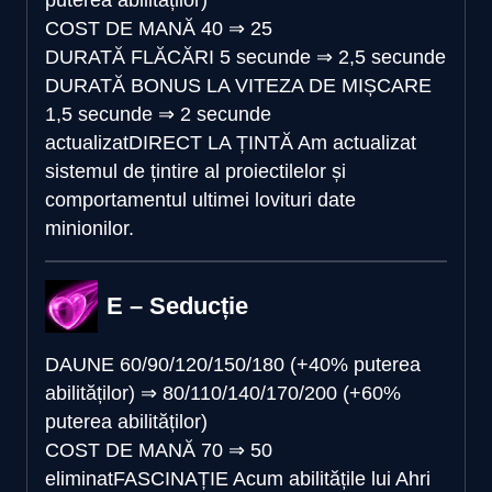
COST DE MANĂ
40
⇒
25
DURATĂ FLĂCĂRI
5 secunde
⇒
2,5 secunde
DURATĂ BONUS LA VITEZA DE MIȘCARE
1,5 secunde
⇒
2 secunde
actualizat
DIRECT LA ȚINTĂ
Am actualizat
sistemul de țintire al proiectilelor și
comportamentul ultimei lovituri date
minionilor.
E – Seducție
DAUNE
60/90/120/150/180 (+40% puterea
abilităților)
⇒
80/110/140/170/200 (+60%
puterea abilităților)
COST DE MANĂ
70
⇒
50
eliminat
FASCINAȚIE
Acum abilitățile lui Ahri