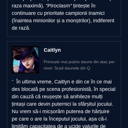
raza maximă).
''Piroclasm''
țintește în
continuare cu prioritate campionii inamici
(înaintea minionilor și a monștrilor), indiferent
de rază.
Caitlyn
Primește mai puține daune din atac per
nivel. Scad daunele din Q.
În ultima vreme, Caitlyn e din ce în ce mai
des blocată pe scena profesionistă, în special
din cauză că reușește să anihileze mulți
țintași care devin puternici la sfârșitul jocului.
Nu vrem să-i micșorăm puterea de hărțuire
pe care o are la începutul jocului, așa că-i
limităm capacitatea de a ucide valurile de