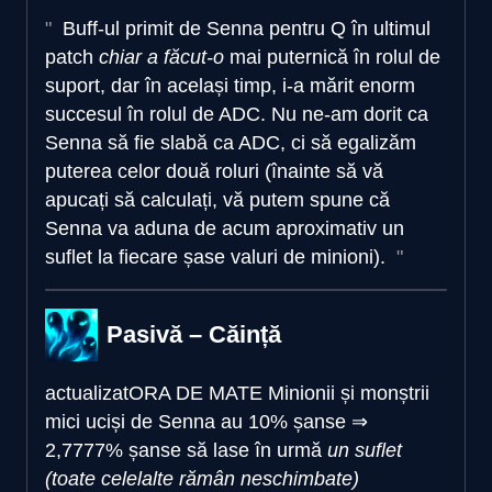
Buff-ul primit de Senna pentru Q în ultimul
patch
chiar a făcut-o
mai puternică în rolul de
suport, dar în același timp, i-a mărit enorm
succesul în rolul de ADC. Nu ne-am dorit ca
Senna să fie slabă ca ADC, ci să egalizăm
puterea celor două roluri (înainte să vă
apucați să calculați, vă putem spune că
Senna va aduna de acum aproximativ un
suflet la fiecare șase valuri de minioni).
Pasivă – Căință
actualizat
ORA DE MATE
Minionii și monștrii
mici uciși de Senna au
10% șanse
⇒
2,7777% șanse să lase în urmă
un suflet
(toate celelalte rămân neschimbate)