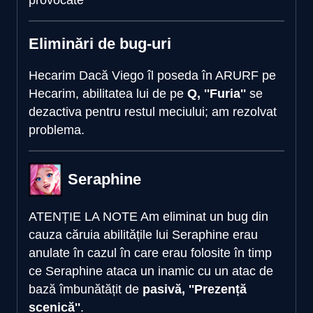
provocate
Eliminări de bug-uri
Hecarim
Dacă Viego îl poseda în ARURF pe
Hecarim, abilitatea lui de pe
Q, ''Furia''
se
dezactiva pentru restul meciului; am rezolvat
problema.
Seraphine
ATENȚIE LA NOTE
Am eliminat un bug din
cauza căruia abilitățile lui Seraphine erau
anulate în cazul în care erau folosite în timp
ce Seraphine ataca un inamic cu un atac de
bază îmbunătățit de
pasivă, ''Prezență
scenică''
.