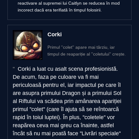
reactivare al supremei lui Caitlyn se reducea în mod
incorect dacă era terifiată în timpul folosirii.
Corki
Primul ''colet'' apare mai târziu, iar
timpul de reapariție al ''coletului'' crește.
Corki a luat cu asalt scena profesionistă.
De acum, faza pe culoare va fi mai
periculoasă pentru el, iar impactul pe care îl
are asupra primului Dragon și a primului Sol
al Riftului va scădea prin amânarea apariției
primul ''colet'' (care îl ajuta să se reîntoarcă
rapid în toiul luptei). În plus, ''coletele'' vor
reapărea ceva mai greu ca înainte, astfel
încât să nu mai poată face ''Livrări speciale''