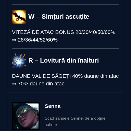
W – Simțuri ascuțite
VITEZĂ DE ATAC BONUS
20/30/40/50/60%
⇒
28/36/44/52/60%
R – Lovitură din înalturi
DAUNE VAL DE SĂGEȚI
40% daune din atac
⇒
70% daune din atac
Senna
Scad șansele Sennei de a obține
suflete.