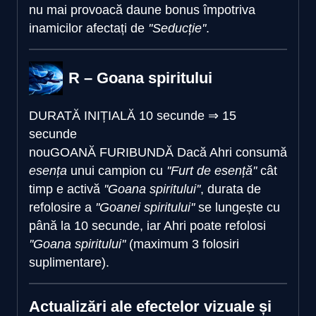
nu mai provoacă daune bonus împotriva
inamicilor afectați de
''Seducție''
.
R – Goana spiritului
DURATĂ INIȚIALĂ
10 secunde
⇒
15
secunde
nou
GOANĂ FURIBUNDĂ
Dacă Ahri consumă
esența
unui campion cu
''Furt de esență''
cât
timp e activă
''Goana spiritului''
, durata de
refolosire a
''Goanei spiritului''
se lungește cu
până la 10 secunde, iar Ahri poate refolosi
''Goana spiritului''
(maximum 3 folosiri
suplimentare).
Actualizări ale efectelor vizuale și