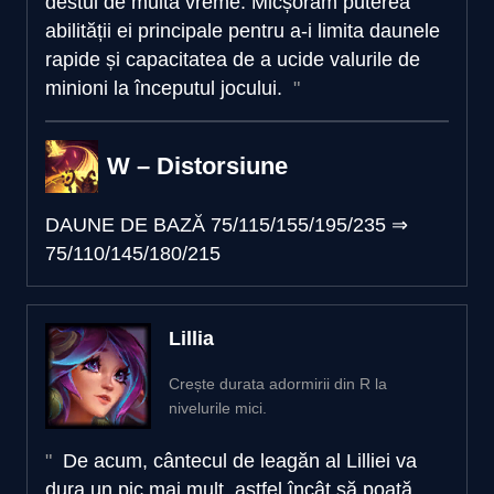
destul de multă vreme. Micșorăm puterea
abilității ei principale pentru a-i limita daunele
rapide și capacitatea de a ucide valurile de
minioni la începutul jocului.
W – Distorsiune
DAUNE DE BAZĂ
75/115/155/195/235
⇒
75/110/145/180/215
Lillia
Crește durata adormirii din R la
nivelurile mici.
De acum, cântecul de leagăn al Lilliei va
dura un pic mai mult, astfel încât să poată