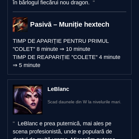
în bârlogul fiecărui nou dragon.
Pasivă – Muniție hextech
TIMP DE APARIȚIE PENTRU PRIMUL
''COLET''
8 minute
⇒
10 minute
TIMP DE REAPARIȚIE ''COLETE''
4 minute
⇒
5 minute
LeBlanc
Scad daunele din W la nivelurile mari.
LeBlanc e prea puternică, mai ales pe
scena profesionistă, unde e populară de