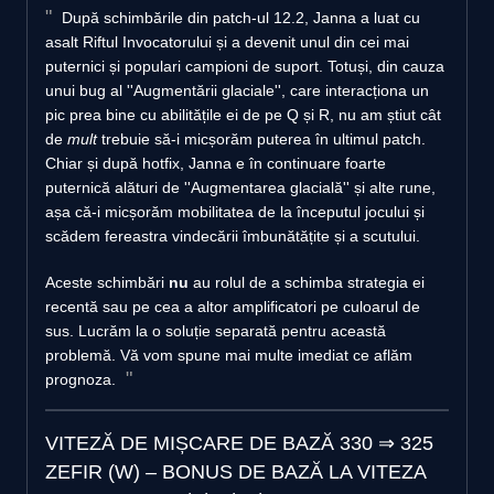
După schimbările din patch-ul 12.2, Janna a luat cu
asalt Riftul Invocatorului și a devenit unul din cei mai
puternici și populari campioni de suport. Totuși, din cauza
unui bug al ''Augmentării glaciale'', care interacționa un
pic prea bine cu abilitățile ei de pe Q și R, nu am știut cât
de
mult
trebuie să-i micșorăm puterea în ultimul patch.
Chiar și după hotfix, Janna e în continuare foarte
puternică alături de ''Augmentarea glacială'' și alte rune,
așa că-i micșorăm mobilitatea de la începutul jocului și
scădem fereastra vindecării îmbunătățite și a scutului.
Aceste schimbări
nu
au rolul de a schimba strategia ei
recentă sau pe cea a altor amplificatori pe culoarul de
sus. Lucrăm la o soluție separată pentru această
problemă. Vă vom spune mai multe imediat ce aflăm
prognoza.
VITEZĂ DE MIȘCARE DE BAZĂ
330
⇒
325
ZEFIR (W) – BONUS DE BAZĂ LA VITEZA