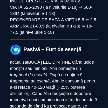
INDICE CREȘTERE VIAȚĂ
92
⇒
82
VIAȚĂ
526-2090 (la nivelurile 1-18)
⇒
500-
1894 (la nivelurile 1-18)
REGENERARE DE BAZĂ A VIEȚII
5,5
⇒
2,5
ARMURĂ
21-80,5 (la nivelurile 1-18)
⇒
18-
77,5 (la nivelurile 1-18)
Pasivă – Furt de esență
actualizat
BUCĂȚELE DIN TINE
Când ucide
monștri sau minioni, Ahri primește un
fragment de esență
. După ce obține 9
fragmente de esență
, Ahri le consumă pentru
a-și reface 40-120 viață (+25% puterea
abilităților). Când Ahri reușește o doborâre
împotriva unui campion inamic în decurs de 3
secunde de când i-a provocat daune, se