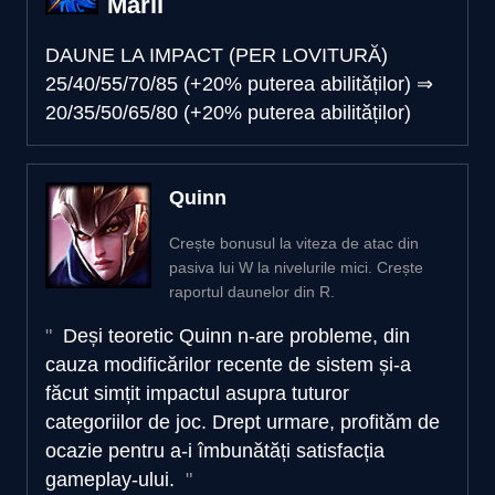
Mării
DAUNE LA IMPACT (PER LOVITURĂ)
25/40/55/70/85 (+20% puterea abilităților)
⇒
20/35/50/65/80 (+20% puterea abilităților)
Quinn
Crește bonusul la viteza de atac din
pasiva lui W la nivelurile mici. Crește
raportul daunelor din R.
Deși teoretic Quinn n-are probleme, din
cauza modificărilor recente de sistem și-a
făcut simțit impactul asupra tuturor
categoriilor de joc. Drept urmare, profităm de
ocazie pentru a-i îmbunătăți satisfacția
gameplay-ului.