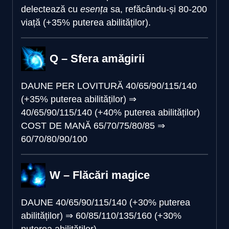
delectează cu
esența
sa, refăcându-și 80-200
viață (+35% puterea abilităților).
Q – Sfera amăgirii
DAUNE PER LOVITURĂ
40/65/90/115/140
(+35% puterea abilităților)
⇒
40/65/90/115/140 (+40% puterea abilităților)
COST DE MANĂ
65/70/75/80/85
⇒
60/70/80/90/100
W – Flăcări magice
DAUNE
40/65/90/115/140 (+30% puterea
abilităților)
⇒
60/85/110/135/160 (+30%
puterea abilităților)