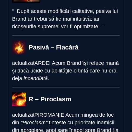
După aceste modificări calitative, pasiva lui
Brand ar trebui să fie mai intuitivă, iar
ricoșeurile supremei vor fi optimizate.
Pasivă – Flacără
actualizat
ARDE!
Acum Brand își reface mană
și dacă ucide cu abilitățile o țintă care nu era
deja
incendiată
.
R – Piroclasm
actualizat
PIROMANIE
Acum mingea de foc
din
''Piroclasm''
țintește cu prioritate inamicii
din apropiere, apoi sare înapoi spre Brand (la