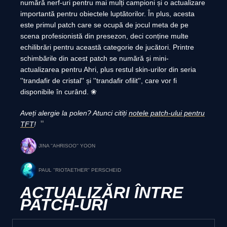
numără nerf-uri pentru mai mulți campioni și o actualizare
importantă pentru obiectele luptătorilor. În plus, acesta
este primul patch care se ocupă de jocul meta de pe
scena profesionistă din presezon, deci conține multe
echilibrări pentru această categorie de jucători. Printre
schimbările din acest patch se numără și mini-
actualizarea pentru Ahri, plus restul skin-urilor din seria
''trandafir de cristal'' și ''trandafir ofilit'', care vor fi
disponibile în curând. ❀
Aveți alergie la polen? Atunci citiți
notele patch-ului pentru
TFT
!
JINA ''AHRISOO'' YOON
PAUL ''RIOTAETHER'' PERSCHEID
ACTUALIZĂRI ÎNTRE
PATCH-URI