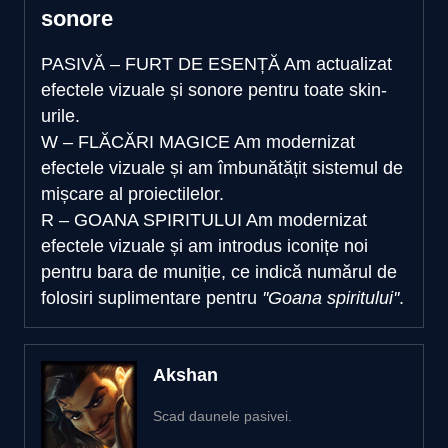
sonore
PASIVĂ – FURT DE ESENȚĂ
Am actualizat
efectele vizuale și sonore pentru toate skin-
urile.
W – FLĂCĂRI MAGICE
Am modernizat
efectele vizuale și am îmbunătățit sistemul de
mișcare al proiectilelor.
R – GOANA SPIRITULUI
Am modernizat
efectele vizuale și am introdus iconițe noi
pentru bara de muniție, ce indică numărul de
folosiri suplimentare pentru
''Goana spiritului''
.
Akshan
Scad daunele pasivei.