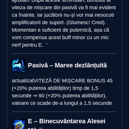
viteza de mișcare din pasivă va fi mai evident
ca înainte, iar jucătorii nu-și vor mai nesocoti
amplificatorii de suport. (Glumesc! Cred).
Momentan e suficient de puternică, așa că
vom compensa acest buff minor cu un mic
nerf pentru E.
Pasivă – Maree dezlănțuită
actualizat
VITEZĂ DE MIȘCARE BONUS
45
(+20% puterea abilităților) timp de 1,5
secunde
⇒
90 (+20% puterea abilităților),
valoare ce scade de-a lungul a 1,5 secunde
E – Binecuvântarea Alesei