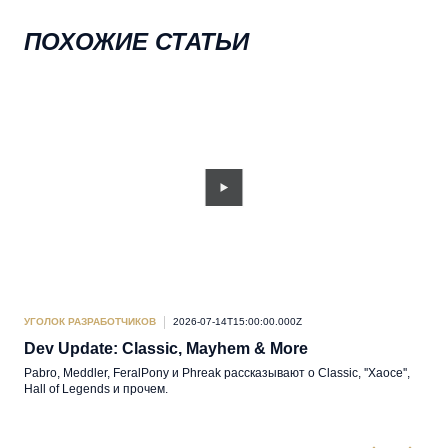
ПОХОЖИЕ СТАТЬИ
УГОЛОК РАЗРАБОТЧИКОВ
2026-07-14T15:00:00.000Z
УГО
Dev Update: Classic, Mayhem & More
Вк
но
Pabro, Meddler, FeralPony и Phreak рассказывают о Classic, ''Хаосе'',
Hall of Legends и прочем.
Кра
раз