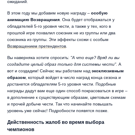
ожиданий.
В этом году мы добавим новую награду –
особую
анимацию Возвращения
. Она будет отображаться у
обладателей 5-го уровня чести, а также у тех, кого в
прошлой игре похвалил союзник не из группы или два
союзника из группы. Эти эффекты схожи с особым
Возвращением претендентов
.
Вы наверняка хотите спросить:
"А что еще? Вряд ли вы
создадите целый образ только для системы чести"
. А
вот и создадим! Сейчас мы работаем над
эксклюзивным
образом
, который войдет в число наград конца сезона и
достанется обладателям 5-го уровня чести. Подобные
награды дадут вам еще один способ покрасоваться в игре –
в дополнение к существующим образам, цветовым схемам
и прочей добыче чести. Так что начинайте повышать
уровень уже сейчас! Подробности появятся позже.
Действенность жалоб во время выбора
чемпионов