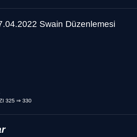
7.04.2022 Swain Düzenlemesi
6
ZI
325
⇒
330
r