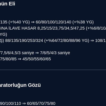
ün Eli
/135 (+%40 YG)
⇒
60/80/100/120/140 (+%38 YG)
INA İLAVE HASAR
8,25/15/23,75/34,5/47,25 (+%6/8/10
 YG)
Ş)
88/135/190/253/324 (+%64/72/80/88/96 YG)
⇒
108/1
/7,5/6/4,5/3 saniye
⇒
7/6/5/4/3 saniye
/75/80/85
⇒
45/50/55/60/65
aratorluğun Gözü
/90/100/110
⇒
60/65/70/75/80