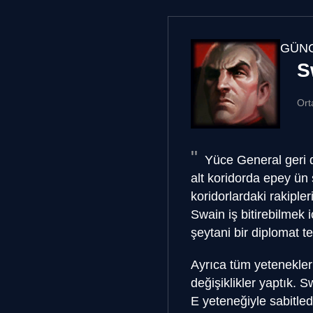
GÜNC
S
Ort
Yüce General geri d
alt koridorda epey ün
koridorlardaki rakiple
Swain iş bitirebilmek 
şeytani bir diplomat t
Ayrıca tüm yetenekleri
değişiklikler yaptık. 
E yeteneğiyle sabitled