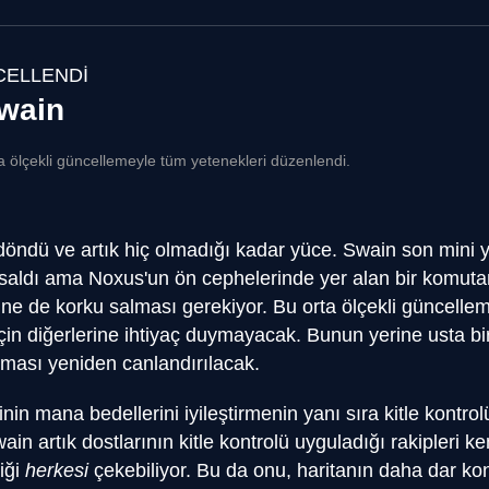
ELLENDİ
wain
a ölçekli güncellemeyle tüm yetenekleri düzenlendi.
öndü ve artık hiç olmadığı kadar yüce. Swain son mini
 saldı ama Noxus'un ön cephelerinde yer alan bir komutan
rine de korku salması gerekiyor. Bu orta ölçekli güncelleme
için diğerlerine ihtiyaç duymayacak. Bunun yerine usta bir 
eması yeniden canlandırılacak.
nin mana bedellerini iyileştirmenin yanı sıra kitle kontrol
Swain artık dostlarının kitle kontrolü uyguladığı rakipleri
iği
herkesi
çekebiliyor. Bu da onu, haritanın daha dar k