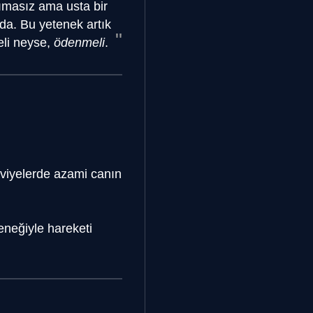
acımasız ama usta bir
ında. Bu yetenek artık
eli neyse,
ödenmeli
.
eviyelerde azami canın
neğiyle hareketi