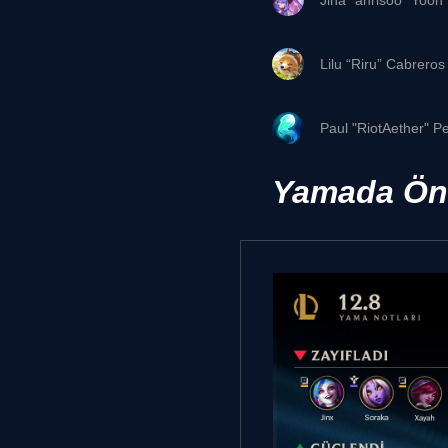
Jina "ahrisoo" Yoon
Lilu “Riru” Cabreros
Paul "RiotAether" P
Yamada Öne