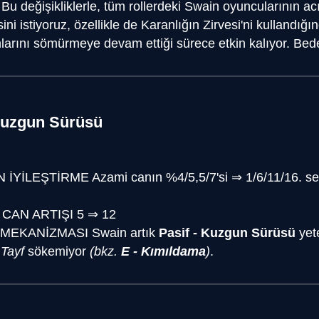
or. Bu değişikliklerle, tüm rollerdeki Swain oyuncularının 
ini istiyoruz, özellikle de Karanlığın Zirvesi'ni kullandığ
hlarını sömürmeye devam ettiği sürece etkin kalıyor. Bed
 Kuzgun Sürüsü
 İYİLEŞTİRME
Azami canın %4/5,5/7'si
⇒
1/6/11/16. s
 CAN ARTIŞI
5
⇒
12
 MEKANİZMASI
Swain artık
Pasif - Kuzgun Sürüsü
yete
n
Tayf
sökemiyor
(bkz.
E - Kımıldama
)
.