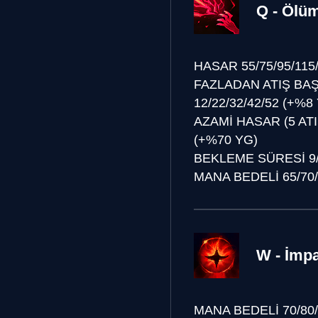
Q - Ölüm
HASAR
55/75/95/115
FAZLADAN ATIŞ BAŞ
12/22/32/42/52 (+%8
AZAMİ HASAR (5 ATI
(+%70 YG)
BEKLEME SÜRESİ
9
MANA BEDELİ
65/70
W - İmp
MANA BEDELİ
70/80