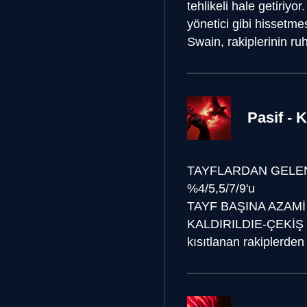
tehlikeli hale getiriy
yönetici gibi hissetmes
Swain, rakiplerinin ru
Pasif -
TAYFLARDAN GELEN
%4/5,5/7/9'u
TAYF BAŞINA AZAMİ
KALDIRILDI
E-ÇEKİŞ
kısıtlanan rakiplerde