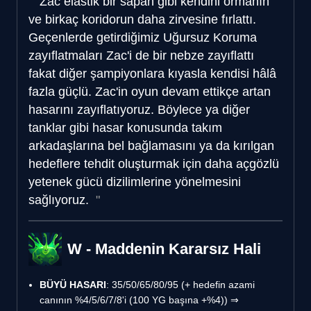
Zac elastik bir sapan gibi kendini ormanın
ve birkaç koridorun daha zirvesine fırlattı.
Geçenlerde getirdiğimiz Uğursuz Koruma
zayıflatmaları Zac'i de bir nebze zayıflattı
fakat diğer şampiyonlara kıyasla kendisi hâlâ
fazla güçlü. Zac'in oyun devam ettikçe artan
hasarını zayıflatıyoruz. Böylece ya diğer
tanklar gibi hasar konusunda takım
arkadaşlarına bel bağlamasını ya da kırılgan
hedeflere tehdit oluşturmak için daha açgözlü
yetenek gücü dizilimlerine yönelmesini
sağlıyoruz.
W - Maddenin Kararsız Hali
BÜYÜ HASARI
: 35/50/65/80/95 (+ hedefin azami
canının %4/5/6/7/8'i (100 YG başına +%4)) ⇒