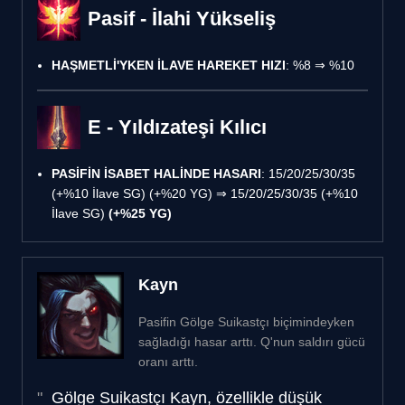
Pasif - İlahi Yükseliş
HAŞMETLİ'YKEN İLAVE HAREKET HIZI
: %8 ⇒ %10
E - Yıldızateşi Kılıcı
PASİFİN İSABET HALİNDE HASARI
: 15/20/25/30/35
(+%10 İlave SG) (+%20 YG) ⇒ 15/20/25/30/35 (+%10
İlave SG)
(+%25 YG)
Kayn
Pasifin Gölge Suikastçı biçimindeyken
sağladığı hasar arttı. Q'nun saldırı gücü
oranı arttı.
Gölge Suikastçı Kayn, özellikle düşük