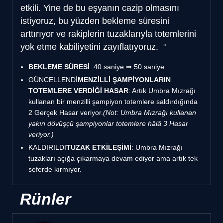
etkili. Yine de bu eşyanın cazip olmasını
istiyoruz, bu yüzden bekleme süresini
arttırıyor ve rakiplerin tuzaklarıyla totemlerini
yok etme kabiliyetini zayıflatıyoruz.
BEKLEME SÜRESİ
: 40 saniye ⇒ 50 saniye
GÜNCELLENDİ
MENZİLLİ ŞAMPİYONLARIN
TOTEMLERE VERDİĞİ HASAR
: Artık Umbra Mızrağı
kullanan bir menzilli şampiyon totemlere saldırdığında
2 Gerçek Hasar veriyor.
(Not: Umbra Mızrağı kullanan
yakın dövüşçü şampiyonlar totemlere hâlâ 3 Hasar
veriyor.)
KALDIRILDI
TUZAK ETKİLEŞİMİ
: Umbra Mızrağı
tuzakları açığa çıkarmaya devam ediyor ama artık tek
seferde kırmıyor.
Rünler