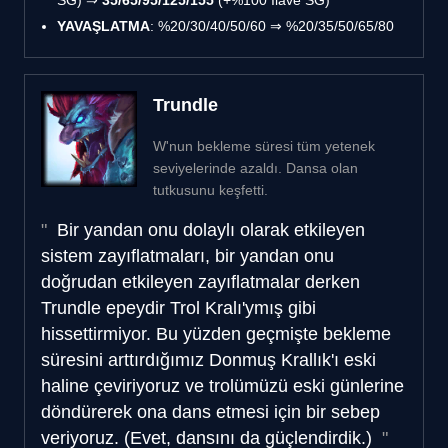
YAVAŞLATMA
: %20/30/40/50/60 ⇒ %20/35/50/65/80
Trundle
W'nun bekleme süresi tüm yetenek
seviyelerinde azaldı. Dansa olan
tutkusunu keşfetti.
Bir yandan onu dolaylı olarak etkileyen
sistem zayıflatmaları, bir yandan onu
doğrudan etkileyen zayıflatmalar derken
Trundle epeydir Trol Kralı'ymış gibi
hissettirmiyor. Bu yüzden geçmişte bekleme
süresini arttırdığımız Donmuş Krallık'ı eski
haline çeviriyoruz ve trolümüzü eski günlerine
döndürerek ona dans etmesi için bir sebep
veriyoruz. (Evet, dansını da güçlendirdik.)