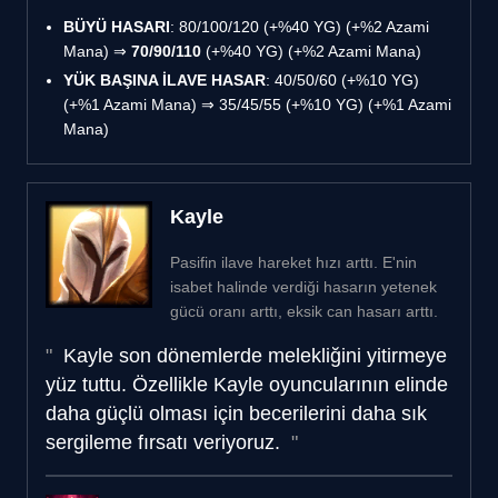
BÜYÜ HASARI
: 80/100/120 (+%40 YG) (+%2 Azami
Mana) ⇒
70/90/110
(+%40 YG) (+%2 Azami Mana)
YÜK BAŞINA İLAVE HASAR
: 40/50/60 (+%10 YG)
(+%1 Azami Mana) ⇒ 35/45/55 (+%10 YG) (+%1 Azami
Mana)
Kayle
Pasifin ilave hareket hızı arttı. E'nin
isabet halinde verdiği hasarın yetenek
gücü oranı arttı, eksik can hasarı arttı.
Kayle son dönemlerde melekliğini yitirmeye
yüz tuttu. Özellikle Kayle oyuncularının elinde
daha güçlü olması için becerilerini daha sık
sergileme fırsatı veriyoruz.