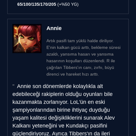
65/100/135/170/205
(+%50 YG)
Annie
Artık pasifi tam yüklü halde diriliyor.
E'nin kalkan gücü arttı, bekleme süresi
azaldı, yansıma hasarı ve yansıma
hasarının koşulları düzenlendi. R ile
çağrılan Tibbers'ın canı, zırhı, büyü
direnci ve hareket hızı arttı.
Annie son dönemlerde kolaylıkla alt
edebileceği rakiplerin olduğu oyunları bile
kazanmakta zorlanıyor. LoL'ün en eski
şampiyonlarından birine ihtiyaç duyduğu
yaşam kalitesi değişikliklerini sunarak Alev
Kalkanı yeteneğini ve Kundakçı pasifini
güçlendiriyoruz. Ayrıca Tibbers'ın da ileri