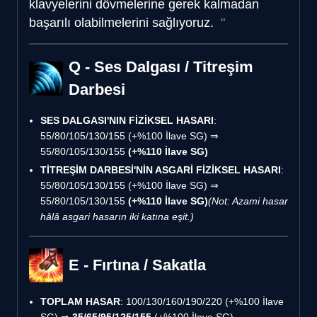
klavyelerini dövmelerine gerek kalmadan
başarılı olabilmelerini sağlıyoruz.
Q - Ses Dalgası / Titreşim
Darbesi
SES DALGASI'NIN FİZİKSEL HASARI
:
55/80/105/130/155 (+%100 İlave SG) ⇒
55/80/105/130/155
(+%110 İlave SG)
TİTREŞİM DARBESİ'NİN ASGARİ FİZİKSEL HASARI
:
55/80/105/130/155 (+%100 İlave SG) ⇒
55/80/105/130/155
(+%110 İlave SG)
(Not: Azami hasar
hâlâ asgari hasarın iki katına eşit.)
E - Fırtına / Sakatla
TOPLAM HASAR
: 100/130/160/190/220 (+%100 İlave
SG) ⇒
35/65/95/125/155
(+%100 İlave SG)