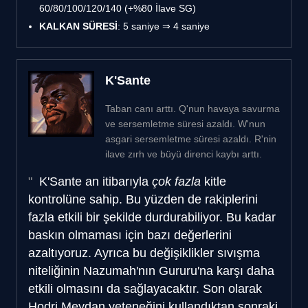
60/80/100/120/140 (+%80 İlave SG)
KALKAN SÜRESİ
: 5 saniye ⇒ 4 saniye
K'Sante
Taban canı arttı. Q'nun havaya savurma
ve sersemletme süresi azaldı. W'nun
asgari sersemletme süresi azaldı. R'nin
ilave zırh ve büyü direnci kaybı arttı.
K'Sante an itibarıyla
çok fazla
kitle
kontrolüne sahip. Bu yüzden de rakiplerini
fazla etkili bir şekilde durdurabiliyor. Bu kadar
baskın olmaması için bazı değerlerini
azaltıyoruz. Ayrıca bu değişiklikler sıvışma
niteliğinin Nazumah'nın Gururu'na karşı daha
etkili olmasını da sağlayacaktır. Son olarak
Hodri Meydan yeteneğini kullandıktan sonraki