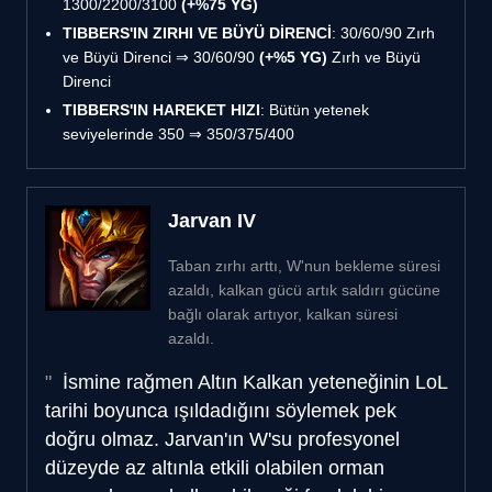
1300/2200/3100
(+%75 YG)
TIBBERS'IN ZIRHI VE BÜYÜ DİRENCİ
: 30/60/90 Zırh
ve Büyü Direnci ⇒ 30/60/90
(+%5 YG)
Zırh ve Büyü
Direnci
TIBBERS'IN HAREKET HIZI
: Bütün yetenek
seviyelerinde 350 ⇒ 350/375/400
Jarvan IV
Taban zırhı arttı, W'nun bekleme süresi
azaldı, kalkan gücü artık saldırı gücüne
bağlı olarak artıyor, kalkan süresi
azaldı.
İsmine rağmen Altın Kalkan yeteneğinin LoL
tarihi boyunca ışıldadığını söylemek pek
doğru olmaz. Jarvan'ın W'su profesyonel
düzeyde az altınla etkili olabilen orman