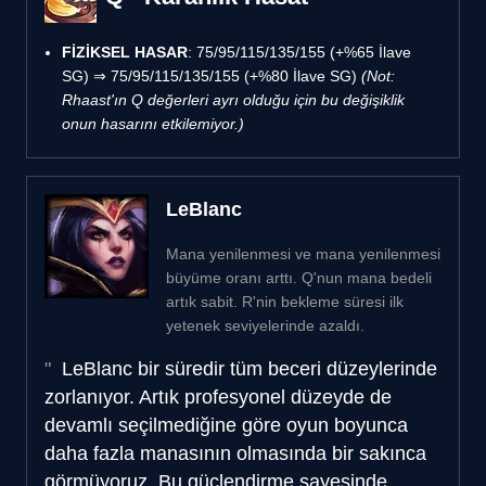
FİZİKSEL HASAR
: 75/95/115/135/155 (+%65 İlave
SG) ⇒ 75/95/115/135/155 (+%80 İlave SG)
(Not:
Rhaast'ın Q değerleri ayrı olduğu için bu değişiklik
onun hasarını etkilemiyor.)
LeBlanc
Mana yenilenmesi ve mana yenilenmesi
büyüme oranı arttı. Q'nun mana bedeli
artık sabit. R'nin bekleme süresi ilk
yetenek seviyelerinde azaldı.
LeBlanc bir süredir tüm beceri düzeylerinde
zorlanıyor. Artık profesyonel düzeyde de
devamlı seçilmediğine göre oyun boyunca
daha fazla manasının olmasında bir sakınca
görmüyoruz. Bu güçlendirme sayesinde