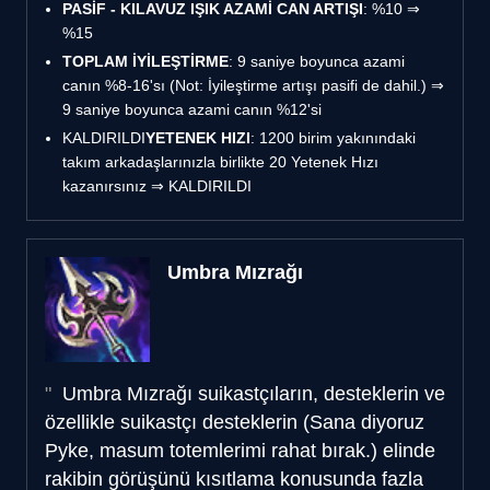
PASİF - KILAVUZ IŞIK AZAMİ CAN ARTIŞI
: %10 ⇒
%15
TOPLAM İYİLEŞTİRME
: 9 saniye boyunca azami
canın %8-16'sı (Not: İyileştirme artışı pasifi de dahil.) ⇒
9 saniye boyunca azami canın %12'si
KALDIRILDI
YETENEK HIZI
: 1200 birim yakınındaki
takım arkadaşlarınızla birlikte 20 Yetenek Hızı
kazanırsınız ⇒ KALDIRILDI
Umbra Mızrağı
Umbra Mızrağı suikastçıların, desteklerin ve
özellikle suikastçı desteklerin (Sana diyoruz
Pyke, masum totemlerimi rahat bırak.) elinde
rakibin görüşünü kısıtlama konusunda fazla