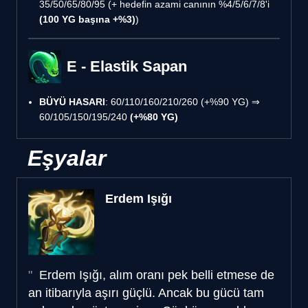
35/50/65/80/95 (+ hedefin azami canının %4/5/6/7/8'i
(100 YG başına +%3)
)
E - Elastik Sapan
BÜYÜ HASARI
: 60/110/160/210/260 (+%90 YG) ⇒
60/105/150/195/240
(+%80 YG)
Eşyalar
Erdem Işığı
Erdem Işığı, alım oranı pek belli etmese de
an itibarıyla aşırı güçlü. Ancak bu gücü tam