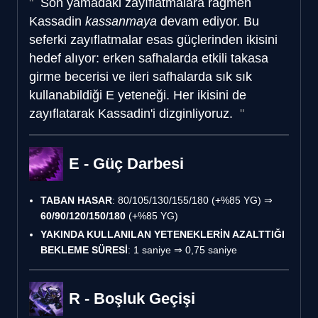
Son yamadaki zayıflatmalara rağmen
Kassadin
kassanmaya
devam ediyor. Bu
seferki zayıflatmalar esas güçlerinden ikisini
hedef alıyor: erken safhalarda etkili takasa
girme becerisi ve ileri safhalarda sık sık
kullanabildiği E yeteneği. Her ikisini de
zayıflatarak Kassadin'i dizginliyoruz.
E - Güç Darbesi
TABAN HASAR
: 80/105/130/155/180 (+%85 YG) ⇒
60/90/120/150/180
(+%85 YG)
YAKINDA KULLANILAN YETENEKLERİN AZALTTIĞI
BEKLEME SÜRESİ
: 1 saniye ⇒ 0,75 saniye
R - Boşluk Geçişi