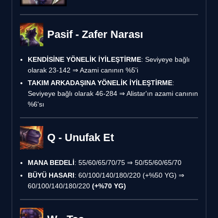
Pasif - Zafer Narası
KENDİSİNE YÖNELİK İYİLEŞTİRME
: Seviyeye bağlı
olarak 23-142 ⇒ Azami canının %5'i
TAKIM ARKADAŞINA YÖNELİK İYİLEŞTİRME
:
Seviyeye bağlı olarak 46-284 ⇒ Alistar'ın azami canının
%6'sı
Q - Unufak Et
MANA BEDELİ
: 55/60/65/70/75 ⇒ 50/55/60/65/70
BÜYÜ HASARI
: 60/100/140/180/220 (+%50 YG) ⇒
60/100/140/180/220
(+%70 YG)