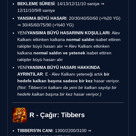
BEKLEME SÜRESİ
: 14/13/12/11/10 saniye ⇒
12/11/10/9/8 saniye
YANSIMA BÜYÜ HASARI
: 20/30/40/50/60 (+%20 YG)
⇒ 30/45/60/75/90 (+%40 YG)
YENİ
YANSIMA BÜYÜ HASARININ KOŞULLARI
: Alev
Kalkanı etkinken kalkana
normal saldırı
isabet ettiren
rakipler büyü hasarı alır ⇒ Alev Kalkanı etkinken
kalkana
normal saldırı ve yetenek
isabet ettiren
rakipler büyü hasarı alır
YENİ
YANSIMA BÜYÜ HASARI HAKKINDA
AYRINTILAR
: E - Alev Kalkanı yeteneği artık
bir
hedefe kalkan başına sadece bir kez
hasar veriyor.
(Not: Tibbers'ın kalkanı da yeni bir kalkan sayılıp bir
hedefe kalkan başına bir kez hasar veriyor.)
R - Çağır: Tibbers
TIBBERS'IN CANI
: 1300/2200/3100 ⇒