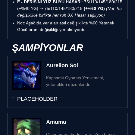
E - DERİSİNİ YÜZ BÜYÜ HASARI
: 75/110/145/180/215
(+%40 YG) ⇒ 75/110/145/180/215
(+%60 YG)
(Not: Bu
değişiklikle birlikte her ruh 0,6 Hasar sağlıyor.)
Not: Aşağıda yer alan asıl değişiklikte %60 Yetenek
Gücü oranı değişikliği yer almıyordu.
ŞAMPİYONLAR
Aurelion Sol
Kapsamlı Oynanış Yenilemesi,
yetenekleri düzenlendi.
PLACEHOLDER
Amumu
Q'nun mana bedeli arttı. E'nin taban