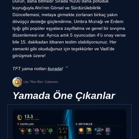
Durun, daha bitmedi! Sırada %100 daha pofuduk
kuyruğuyla Ahri'nin Görsel ve Sürdürülebilirlik
Güncellemesi, metaya girmekte zorlanan birkaç yakın
dövüşçü desteğe güçlendirme, Umbra Mızrağı ve Erdem
Işığı gibi popüler eşyalara zayıflatma ve genel bir sıvışma
düzenlemesi var. Ayrıca artık 5 oyuncudan 4'ü onay verse
bile 15. dakikadan itibaren teslim olabiliyorsunuz. Her
zamanki gibi okuduğunuz için teşekkürler ve Vadi'de
görüşmek üzere!
TFT yama notları
burada
!
Lilu "Riot Riru" Cabreros
Yamada Öne Çıkanlar