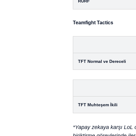
RURF
Teamfight Tactics
TFT Normal ve Dereceli
TFT Muhteşem İkili
*Yapay zekaya karşı LoL 
biriktirme görevlerinde i