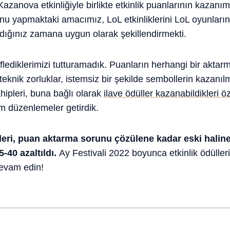
Kazanova etkinliğiyle birlikte etkinlik puanlarının kazanımıy
unu yapmaktaki amacımız, LoL etkinliklerini LoL oyunların
ığınız zamana uygun olarak şekillendirmekti.
flediklerimizi tutturamadık. Puanların herhangi bir akta
knik zorluklar, istemsiz bir şekilde sembollerin kazanılma
hipleri, buna bağlı olarak
ilave ödüller kazanabildikleri ö
kım düzenlemeler getirdik.
eri, puan aktarma sorunu çözülene kadar eski haline 
-40 azaltıldı.
Ay Festivali 2022 boyunca etkinlik ödülleri
evam edin!