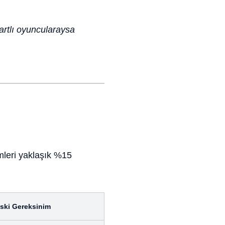
kartlı oyuncularaysa
mleri yaklaşık %15
ski Gereksinim