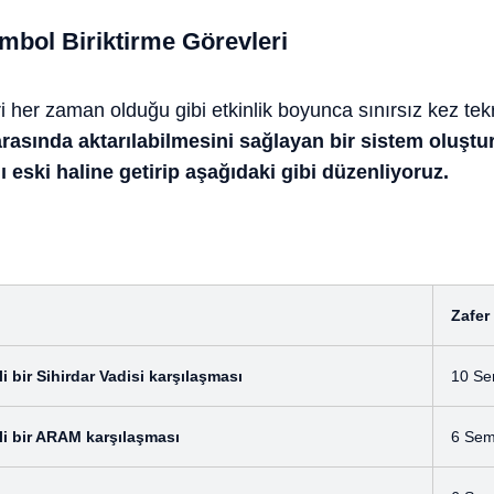
embol Biriktirme Görevleri
i her zaman olduğu gibi etkinlik boyunca sınırsız kez tekr
 arasında aktarılabilmesini sağlayan bir sistem oluşt
 eski haline getirip aşağıdaki gibi düzenliyoruz.
Zafer
i bir Sihirdar Vadisi karşılaşması
10 Se
li bir ARAM karşılaşması
6 Sem