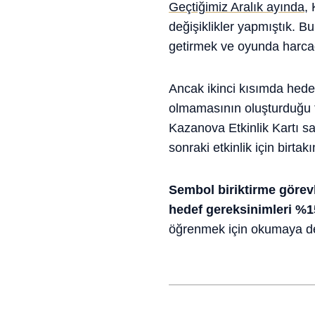
Geçtiğimiz Aralık ayında
, 
değişiklikler yapmıştık. B
getirmek ve oyunda harcad
Ancak ikinci kısımda hede
olmamasının oluşturduğu te
Kazanova Etkinlik Kartı sa
sonraki etkinlik için birta
Sembol biriktirme görevl
hedef gereksinimleri %15
öğrenmek için okumaya d