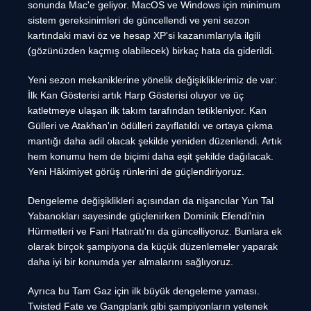
sonunda Mac'e geliyor. MacOS ve Windows için minimum
sistem gereksinimleri de güncellendi ve yeni sezon
kartındaki mavi öz ve hesap XP'si kazanımlarıyla ilgili
(gözünüzden kaçmış olabilecek) birkaç hata da giderildi.
Yeni sezon mekaniklerine yönelik değişikliklerimiz de var:
İlk Kan Gösterisi artık Harp Gösterisi oluyor ve üç
katletmeye ulaşan ilk takım tarafından tetikleniyor. Kan
Gülleri ve Atakhan'ın ödülleri zayıflatıldı ve ortaya çıkma
mantığı daha adil olacak şekilde yeniden düzenlendi. Artık
hem konumu hem de biçimi daha eşit şekilde dağılacak.
Yeni Hâkimiyet görüş rünlerini de güçlendiriyoruz.
Dengeleme değişiklikleri açısından da nişancılar Yun Tal
Yabanokları sayesinde güçlenirken Dominik Efendi'nin
Hürmetleri ve Fani Hatıratı'nı da güncelliyoruz. Bunlara ek
olarak birçok şampiyona da küçük düzenlemeler yaparak
daha iyi bir konumda yer almalarını sağlıyoruz.
Ayrıca bu Tam Gaz için ilk büyük dengeleme yaması.
Twisted Fate ve Gangplank gibi şampiyonların yetenek