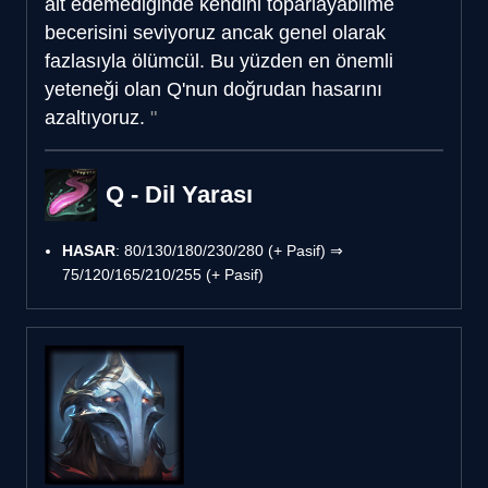
alt edemediğinde kendini toparlayabilme
becerisini seviyoruz ancak genel olarak
fazlasıyla ölümcül. Bu yüzden en önemli
yeteneği olan Q'nun doğrudan hasarını
azaltıyoruz.
Q - Dil Yarası
HASAR
: 80/130/180/230/280 (+ Pasif) ⇒
75/120/165/210/255 (+ Pasif)