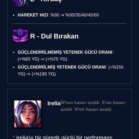
HAREKET HIZI
: %30 ⇒ %30/35/40/45/50
R - Dul Bırakan
GÜÇLENDİRİLMEMİŞ YETENEK GÜCÜ ORANI
:
(+%65 YG) ⇒ (+%75 YG)
GÜÇLENDİRİLMİŞ YETENEK GÜCÜ ORANI
: (+%156
YG) ⇒ (+%180 YG)
W'nun hasarı azaldı. E'nin hasarı
Irelia
azaldı. R'nin hasarı azaldı.
Irelia'yı bir süredir güçlü bir performans