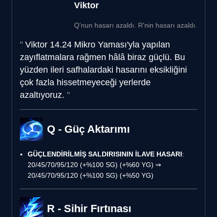
Viktor
Q'nun hasarı azaldı. R'nin hasarı azaldı.
Viktor 14.24 Mikro Yaması'yla yapılan
zayıflatmalara rağmen hâlâ biraz güçlü. Bu
yüzden ileri safhalardaki hasarını eksikliğini
çok fazla hissetmeyeceği yerlerde
azaltıyoruz.
Q - Güç Aktarımı
GÜÇLENDİRİLMİŞ SALDIRISININ İLAVE HASARI
:
20/45/70/95/120 (+%100 SG) (+%60 YG) ⇒
20/45/70/95/120 (+%100 SG) (+%50 YG)
R - Sihir Fırtınası