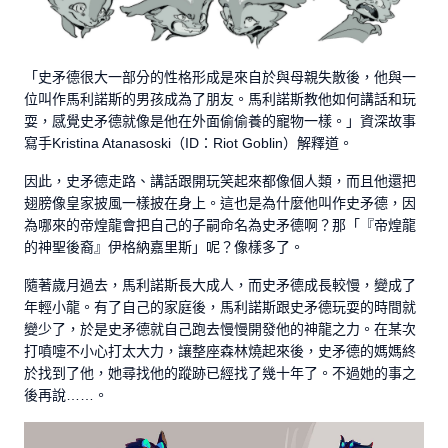
「史矛德很大一部分的性格形成是來自於與母親失散後，他與一
位叫作馬利諾斯的男孩成為了朋友。馬利諾斯教他如何講話和玩
耍，感覺史矛德就像是他在外面偷偷養的寵物一樣。」資深故事
寫手Kristina Atanasoski（ID：Riot Goblin）解釋道。
因此，史矛德走路、講話跟開玩笑起來都像個人類，而且他還把
翅膀像皇家披風一樣披在身上。這也是為什麼他叫作史矛德，因
為哪來的帝煌龍會把自己的子嗣命名為史矛德啊？那「『帝煌龍
的神聖後裔』伊格納嘉里斯」呢？像樣多了。
隨著歲月過去，馬利諾斯長大成人，而史矛德成長較慢，變成了
年輕小龍。有了自己的家庭後，馬利諾斯跟史矛德玩耍的時間就
變少了，於是史矛德就自己跑去慢慢開發他的神龍之力。在某次
打噴嚏不小心打太大力，讓整座森林燒起來後，史矛德的媽媽終
於找到了他，她尋找他的蹤跡已經找了幾十年了。不過她的事之
後再說……。