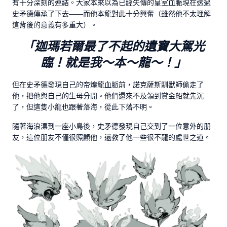
有十分深刻的連結。大家本來以為已經失傳的皇室血脈現在透過
史矛德傳承了下去——而他本龍對此十分興奮（雖然他不太理解
這背後的意義有多重大）。
「迦瑪若爾最了不起的遺寶大駕光
臨！就是我～本～龍～！
」
但在史矛德發現自己的帝煌龍血脈前，諾克薩斯馴獸師偷走了
他，把他與自己的生母分開。他們還來不及領到賞金船就先沉
了，但這隻小龍也跟著落海，從此下落不明。
隨著海浪漂到一座小島後，史矛德發現自己交到了一位意外的朋
友，這位朋友不僅很照顧他，還教了他一些很不龍的處世之道。