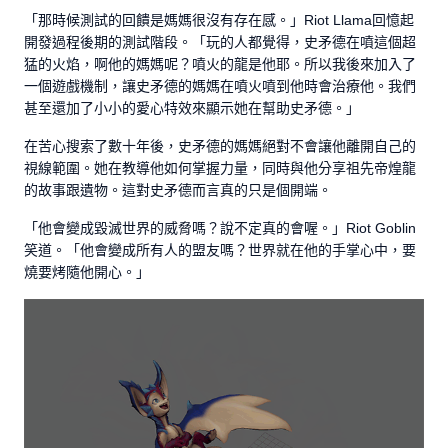
「那時候測試的回饋是媽媽很沒有存在感。」Riot Llama回憶起
開發過程後期的測試階段。「玩的人都覺得，史矛德在噴這個超
猛的火焰，啊他的媽媽呢？噴火的龍是他耶。所以我後來加入了
一個遊戲機制，讓史矛德的媽媽在噴火噴到他時會治療他。我們
甚至還加了小小的愛心特效來顯示她在幫助史矛德。」
在苦心搜索了數十年後，史矛德的媽媽絕對不會讓他離開自己的
視線範圍。她在教導他如何掌握力量，同時與他分享祖先帝煌龍
的故事跟遺物。這對史矛德而言真的只是個開端。
「他會變成毀滅世界的威脅嗎？說不定真的會喔。」Riot Goblin
笑道。「他會變成所有人的盟友嗎？世界就在他的手掌心中，要
燒要烤隨他開心。」