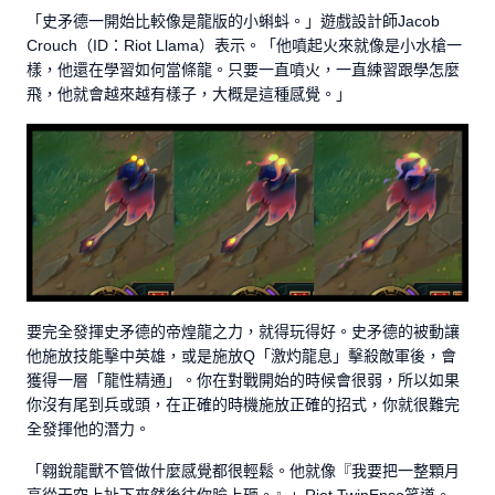
「史矛德一開始比較像是龍版的小蝌蚪。」遊戲設計師Jacob
Crouch（ID：Riot Llama）表示。「他噴起火來就像是小水槍一
樣，他還在學習如何當條龍。只要一直噴火，一直練習跟學怎麼
飛，他就會越來越有樣子，大概是這種感覺。」
要完全發揮史矛德的帝煌龍之力，就得玩得好。史矛德的被動讓
他施放技能擊中英雄，或是施放Q「激灼龍息」擊殺敵軍後，會
獲得一層「龍性精通」。你在對戰開始的時候會很弱，所以如果
你沒有尾到兵或頭，在正確的時機施放正確的招式，你就很難完
全發揮他的潛力。
「翱銳龍獸不管做什麼感覺都很輕鬆。他就像『我要把一整顆月
亮從天空上扯下來然後往你臉上砸。』」Riot TwinEnso笑道。