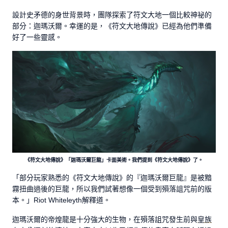
設計史矛德的身世背景時，團隊探索了符文大地一個比較神祕的
部分：迦瑪沃爾。幸運的是，《符文大地傳說》已經為他們準備
好了一些靈感。
《符文大地傳說》「迦瑪沃爾巨龍」卡面美術。我們提到《符文大地傳說》了。
「部分玩家熟悉的《符文大地傳說》的『迦瑪沃爾巨龍』是被黯
霧扭曲過後的巨龍，所以我們試著想像一個受到殞落詛咒前的版
本。」Riot Whiteleyth解釋道。
迦瑪沃爾的帝煌龍是十分強大的生物，在殞落詛咒發生前與
皇族