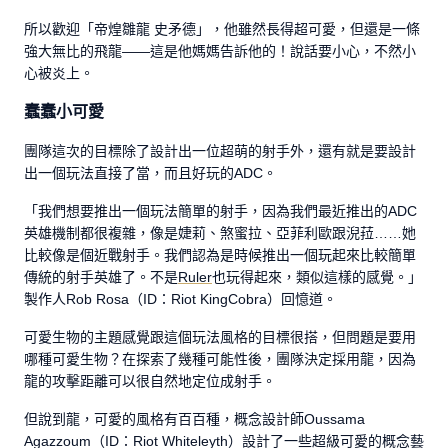
所以歡迎「帝煌雛龍 史矛德」，他雖然長得超可愛，但還是一條
強大無比的飛龍——這是他媽媽告訴他的！說話要小心，不然小
心被炎上。
蠢蠢小可愛
團隊這次的目標除了設計出一位超萌的射手外，還有就是要設計
出一個玩法直接了當，而且好玩的ADC。
「我們想要推出一個玩法簡單的射手，因為我們最近推出的ADC
英雄機制都很複雜，像是婕莉、煞蜜拉、亞菲利歐跟淣菈……她
比較像是個近戰射手。我們認為是時候推出一個玩起來比較簡單
傳統的射手英雄了。不是
Ruler
也玩得起來，類似這樣的感覺。」
製作人Rob Rosa（ID：Riot KingCobra）回憶道。
可愛生物的主題感覺跟這個玩法風格的目標很搭，但問題是要用
哪種可愛生物？在探索了幾種可能性後，團隊決定採用龍，因為
龍的攻擊距離可以很自然地定位成射手。
但說到龍，可愛的風格有百百種，概念設計師Oussama
Agazzoum（ID：Riot Whiteleyth）設計了一些超級可愛的概念藝