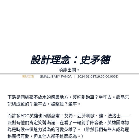
設計理念：史矛德
萌龍出閘。
開發幕後
SMALL BABY PANDA
2024-01-08T16:00:00.000Z
下路是個絲毫不放水的嚴肅地方。沒吃到砲車？坐牢去。飾品忘
記切成藍的？坐牢去。被擊殺？坐牢。
而許多ADC英雄也同樣嚴肅：艾希、亞菲利歐、燼、法洛士——
派對有他們肯定笑聲滿滿。在看了一輪射手陣容後，英雄團隊認
為是時候來個魅力滿滿的可愛英雄了。（雖然我們有些人認為寇
格魔很可愛，但其他人卻不這麼認為。）