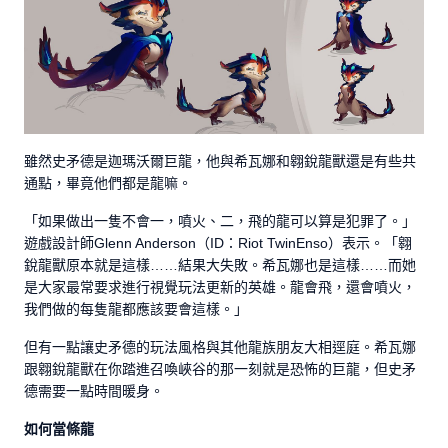
雖然史矛德是迦瑪沃爾巨龍，他與希瓦娜和翱銳龍獸還是有些共
通點，畢竟他們都是龍嘛。
「如果做出一隻不會一，噴火、二，飛的龍可以算是犯罪了。」
遊戲設計師Glenn Anderson（ID：Riot TwinEnso）表示。「翱
銳龍獸原本就是這樣……結果大失敗。希瓦娜也是這樣……而她
是大家最常要求進行視覺玩法更新的英雄。龍會飛，還會噴火，
我們做的每隻龍都應該要會這樣。」
但有一點讓史矛德的玩法風格與其他龍族朋友大相逕庭。希瓦娜
跟翱銳龍獸在你踏進召喚峽谷的那一刻就是恐怖的巨龍，但史矛
德需要一點時間暖身。
如何當條龍