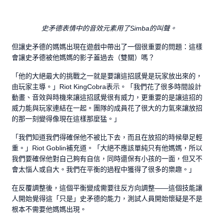
史矛德表情中的音效元素用了Simba的叫聲。
但讓史矛德的媽媽出現在遊戲中帶出了一個很重要的問題：這樣
會讓史矛德被他媽媽的影子蓋過去（雙關）嗎？
「他的大絕最大的挑戰之一就是要讓這招感覺是玩家放出來的，
由玩家主導。」Riot KingCobra表示。「我們花了很多時間設計
動畫、音效與時機來讓這招感覺很有威力，更重要的是讓這招的
威力能與玩家連結在一起。團隊的成員花了很大的力氣來讓放招
的那一刻變得像現在這樣那麼猛。」
「我們知道我們得確保他不被比下去，而且在放招的時候舉足輕
重。」Riot Goblin補充道。「大絕不應該單純只有他媽媽，所以
我們要確保他對自己夠有自信，同時還保有小孩的一面，但又不
會太惱人或自大。我們在平衡的過程中獲得了很多的樂趣。」
在反覆調整後，這個平衡變成需要往反方向調整——這個技能讓
人開始覺得這「只是」史矛德的能力，測試人員開始懷疑是不是
根本不需要他媽媽出現。