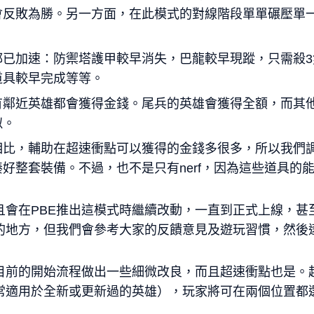
會反敗為勝。另一方面，在此模式的對線階段單單碾壓單
都已加速：防禦塔護甲較早消失，巴龍較早現蹤，只需殺3
道具較早完成等等。
有鄰近英雄都會獲得金錢。尾兵的英雄會獲得全額，而其
似。
相比，輔助在超速衝點可以獲得的金錢多很多，所以我們
好整套裝備。不過，也不是只有nerf，因為這些道具的
且會在PBE推出這模式時繼續改動，一直到正式上線，甚
的地方，但我們會參考大家的反饋意見及遊玩習慣，然後
目前的開始流程做出一些細微改良，而且超速衝點也是。
常適用於全新或更新過的英雄），玩家將可在兩個位置都