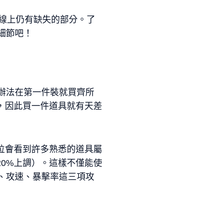
曲線上仍有缺失的部分。了
細節吧！
辦法在第一件裝就買齊所
，因此買一件道具就有天差
位會看到許多熟悉的道具屬
20%上調）。這樣不僅能使
、攻速、暴擊率這三項攻