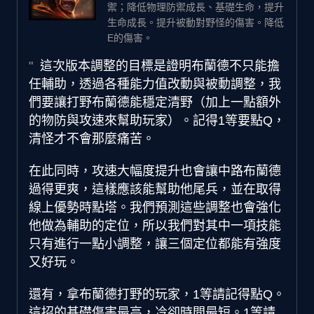
禦；降低物理防禦成長、基礎生命，提升
生命成長。提升被動對野怪的傷害。降低
E的傷害。
這次版本調整的目標是證明布蘭德不只能擔
任輔助，透過各種能力值改動與被動調整，我
們要讓打野布蘭德能穩定清野（加上一點額外
的物防與攻速來幫助玩家）。記得1等要點Q，
清怪才不會那麼痛苦。
在此同時，攻速大幅度提升也會讓中路布蘭德
過得更爽，這樣應該能幫助他尾兵，並在取得
線上優勢時點塔。我們預測這些調整也會強化
他做為輔助的定位，所以我們對其中一項技能
只有進行一點小調整，讓三個定位都能有強度
又好玩。
還有，拿布蘭德打野的玩家，1等請記得點Q。
這招的基礎傷害最高，冷卻時間最短。1等請