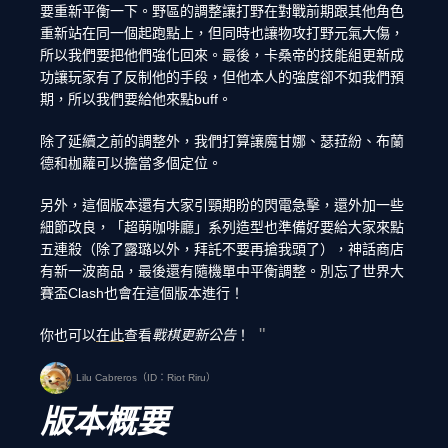
要重新平衡一下。野區的調整讓打野在對戰前期跟其他角色
重新站在同一個起跑點上，但同時也讓物攻打野元氣大傷，
所以我們要把他們強化回來。最後，卡桑帝的技能組更新成
功讓玩家有了反制他的手段，但他本人的強度卻不如我們預
期，所以我們要給他來點buff。
除了延續之前的調整外，我們打算讓魔甘娜、瑟菈紛、布蘭
德和枷蘿可以擔當多個定位。
另外，這個版本還有大家引頸期盼的閃電急擊，還外加一些
細節改良，「超萌咖啡廳」系列造型也準備好要給大家來點
五連殺（除了露璐以外，拜託不要再搶我頭了），神話商店
有新一波商品，最後還有隨機單中平衡調整。別忘了世界大
賽盃Clash也會在這個版本進行！
你也可以
在此
查看
戰棋更新公告
！
Lilu Cabreros（ID：Riot Riru）
版本概要