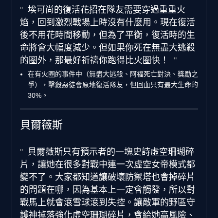
埃可尚的復活花招在隊友需要穿過重重火
焰，回到激烈戰場上時沒有什麼用。現在復活
後不用花時間移動，但為了平衡，復活時的生
命將會大幅度減少。但如果你死在無盡大逃殺
的圈外，那最好祈禱你跑得比火圈快！
在有火圈的事件中（無盡大逃殺、阿福死亡對決、獎勵之
爭），擊殺惡徒會原地復活隊友，但回血只有最大生命的
30%。
貝爾薇斯
貝爾薇斯只有預示者的一塊史詩虛空珊瑚碎
片，讓她在很多對戰中連一次虛空女帝模式都
變不了。大家都知道讓破壞防禦塔也會掉碎片
的問題在哪，因為基本上一定會觸發，所以對
戰馬上就會滾雪球滾到失控。讓敵軍的野區守
護神掉落強化虛空珊瑚碎片，會給她高風險、