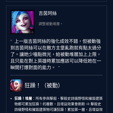
吉茵珂絲
調整被動堆層。
上一版吉茵珂絲的強化成效不錯，但被動強
到吉茵珂絲可以在敵方主堡亂跑就有點太過分
了。讓她少嗑點微光，給被動堆層加上上限，
且只能在對上英雄時累加應該可以降低她在一
瞬間打爆對面的能力。
狂躁！（被動）
狂躁！堆層
：所有參與擊殺、擊殺史詩級野怪和摧毀建築
物都可累加狂躁！的層數，且增益效果會刷新 ⇒ 擊殺史
詩級野怪和摧毀建築物可讓狂躁！累加第一層，且增益效