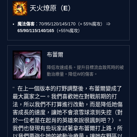
天火燎原（E）
魔法傷害
：70/95/120/145/170（+ 55%魔攻） ⇒
65/90/115/140/165
（+55%魔攻）
布蕾爾
降低攻速成長。提升目標流血致死時的被
動治療量。降低W的傷害。
在上一個版本的打野調整後，布蕾爾變成了
最大贏家之一。我們喜歡她在對戰前期的打
法，所以我們不打算進行改動，而是降低她傷
害成長的速度，讓她不會滾雪球滾到失控（對
於一位老是在起肖的英雄來說很諷刺吧？）。
我們也發現有些玩家試著拿布蕾爾打上路，所
以我們要強化她的被動治療量，讓她在野區以