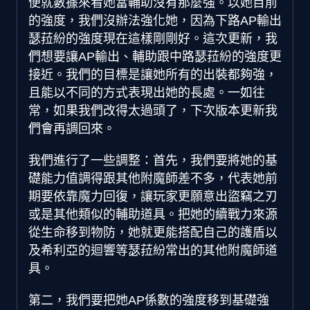
便就數據來看她當輔助沒有那麼強。以她目前
的強度，我們沒辦法強化她，因為下路AP輸出
瑟菈紛的強度現在這樣剛剛好。這次更新，我
們想要讓AP輸出、輔助跟中路瑟菈紛的強度更
接近。我們的目標是讓她所有的出裝都夠強，
且能以不同的方式表現出她的長處。一如往
常，如果我們改得太過頭了，下次版本更新我
們會再調回來。
我們進行了一些調整：首先，我們要將她的基
礎能力值調得跟其他附魔師差不多，代表她前
期要依靠魔力回復，讓玩家更願意出盜竊之刃
或是其他類似的輔助道具。把她的續戰力來源
從生命移到物防，她就更能搭配自己的護盾以
及希利亞的迴響等瑟菈紛常出的其他附魔師道
具。
第二，我們要把她AP係數的強度移到基礎強