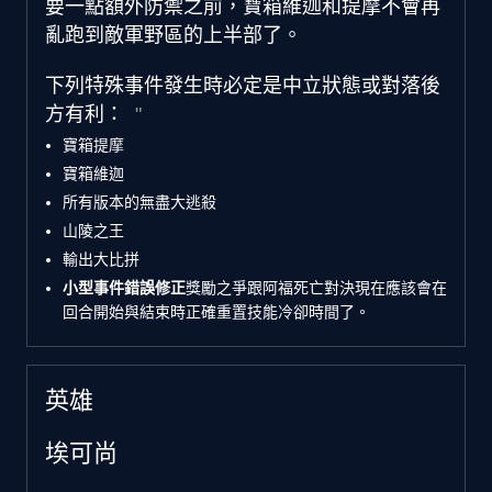
要一點額外防禦之前，寶箱維迦和提摩不會再
亂跑到敵軍野區的上半部了。
下列特殊事件發生時必定是中立狀態或對落後
方有利：
寶箱提摩
寶箱維迦
所有版本的無盡大逃殺
山陵之王
輸出大比拼
小型事件錯誤修正
獎勵之爭跟阿福死亡對決現在應該會在
回合開始與結束時正確重置技能冷卻時間了。
英雄
埃可尚