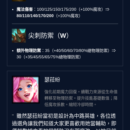
魔法傷害
：100/125/150/175/200（+100%魔攻）⇒
80/110/140/170/200
（+100%魔攻）
尖刺防禦（W）
額外物理防禦
：35（+40/50/60/70/80%總物理防禦）⇒
30（+35/45/55/65/75%總物理防禦）
瑟菈紛
強化前期魔力回復。續戰力來源從生命值
轉移至物理防禦。提升技能基礎數值；降
低魔攻係數。縮短冷卻時間。
雖然瑟菈紛當初是設計為中路英雄，各位透
過選角讓我們知道大家更喜歡用她當輔助，即