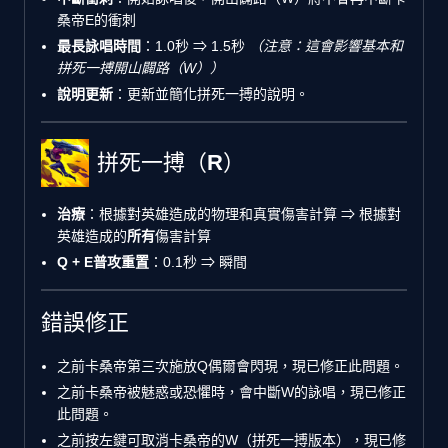
桑帝E的衝刺
最長詠唱時間
：1.0秒 ⇒ 1.5秒
（注意：這會影響基本和
拼死一搏開山闢路（W））
說明更新
：更新並簡化拼死一搏的說明。
拼死一搏（R）
治療
：根據對英雄造成的物理和真實傷害計算 ⇒ 根據對
英雄造成的
所有
傷害計算
Q + E普攻重置
：0.1秒 ⇒ 瞬間
錯誤修正
之前卡桑帝第三次施放Q偶爾會閃現，現已修正此問題。
之前卡桑帝被魅惑或恐懼時，會中斷W的詠唱，現已修正
此問題。
之前按左鍵可取消卡桑帝的W（拼死一搏版本），現已修