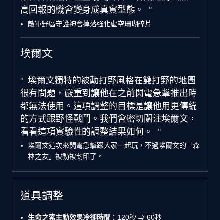
高回報的機會變身成真實型態。
敵軍野區守護神會掉落強化虛空珊瑚碎片
埃爾文
埃爾文獨特的被動打野風格在雙打野的地圖
很有問題，嚴重到讓他在之前閃電急擊推出時
都無法使用。這項調整的目標是讓他用更傳統
的方式跟野怪戰鬥。我們會密切關注埃爾文，
看看這項實驗性的調整結果如何。
埃爾文這次來閃電急擊跟大家一起玩，不過埃爾文的「森
林之友」被動被封印了。
道具調整
生命之索主動效果冷卻時間
：120秒 ⇒ 60秒