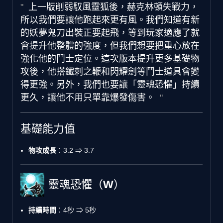
上一版削弱馭風靈狐後，赫克林頓失戰力，
所以我們要讓他跑起來更有風。我們知道有新
的妖夢鬼刀出裝正要起飛，等到玩家適應了就
會提升他整體的強度，但我們想要把重心放在
強化他的鬥士定位。這次版本提升更多基礎物
攻後，他搭鐵刺之鞭和閃耀劍等鬥士道具會變
得更強。另外，我們也要讓「靈魂恐懼」持續
更久，讓他不用只單靠爆發傷害。
基礎能力值
物攻成長
：3.2 ⇒ 3.7
靈魂恐懼（W）
持續時間
：4秒 ⇒ 5秒