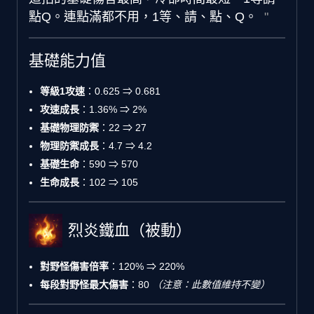
點Q。連點滿都不用，1等、請、點、Q。
基礎能力值
等級1攻速
：0.625 ⇒ 0.681
攻速成長
：1.36% ⇒ 2%
基礎物理防禦
：22 ⇒ 27
物理防禦成長
：4.7 ⇒ 4.2
基礎生命
：590 ⇒ 570
生命成長
：102 ⇒ 105
烈炎鐵血（被動）
對野怪傷害倍率
：120% ⇒ 220%
每段對野怪最大傷害
：80
（注意：此數值維持不變）