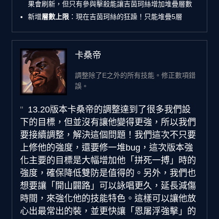
果會刷新，但只有參與擊殺能讓吉茵珂絲增加堆疊層數
新增
層數上限
：現在吉茵珂絲的狂躁！只能堆疊5層
卡桑帝
調整除了E之外的所有技能。修正數項錯
誤。
13.20版本卡桑帝的調整達到了很多我們設
下的目標，但並沒有讓他變得更強，所以我們
要接續調整，解決這個問題！我們這次不只要
上修他的強度，還要修一堆bug，這次版本強
化主要的目標是大幅增加他「拼死一搏」時的
強度，確保降低雙防是值得的。另外，我們也
想要讓「開山闢路」可以詠唱更久，延長減傷
時間，來強化他的技能特色。這樣可以讓他放
心出最常出的裝，並更快讓「恩屠浮強擊」的