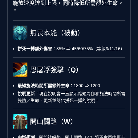
施放速度達到上限，同時降低所需額外生命。
無畏本能（被動）
拼死一搏額外傷害
：35% ⇒ 45/60/75%（等級6/11/16）
恩屠浮強擊（Q）
最短施法時間所需額外生命
：1800 ⇒ 1200
說明更新
：現在說明會一直顯示縮短冷卻和施法時間所需
雙防／生命。更新並簡化拼死一搏的說明。
開山闢路（W）
中斷衝刺
：開始詠唱後，開山闢路（W）將不會再中斷卡