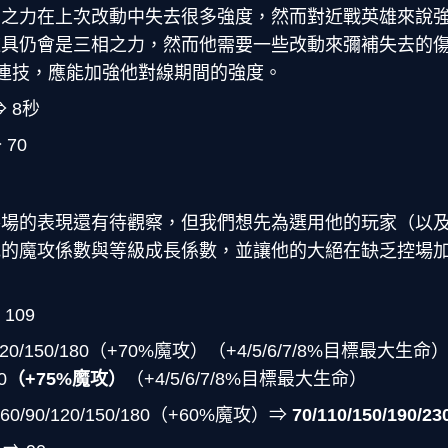
相之力在上次改動中失去很多強度，然而對近戰英雄來說
道具仍會是三相之力，然而他需要一些改動來彌補失去的
連技，應能加強他對線期間的強度。
 8秒
 70
賽場的表現還有待觀察，但我們想先為選用他的玩家（以
他的魔攻係數與等級成長係數，並讓他的大絕在缺乏控場
109
120/150/180（+70%魔攻）（+4/5/6/7/8%目標最大生命
0
（+75%魔攻）
（+4/5/6/7/8%目標最大生命）
0/90/120/150/180（+60%魔攻）⇒
70/110/150/190/23