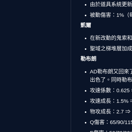
由於道具系統更
被動傷害：1%（每
凱爾
在新改動的鬼索
聖域之梯堆層加成：
勒布朗
AD勒布朗又回來
出色了。同時勒
攻速係數：0.625 ⇒
攻速成長：1.5% ⇒
物攻成長：2.7 ⇒ 
Q傷害：65/90/115