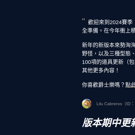
歡迎來到2024賽
全準備。在今年衝上
新年的新版本來勢洶
野怪，以及三種型態
100項的道具更新（
其他更多內容！
你喜歡爵士樂嗎？
點
Lilu Cabreros（ID：
版本期中更