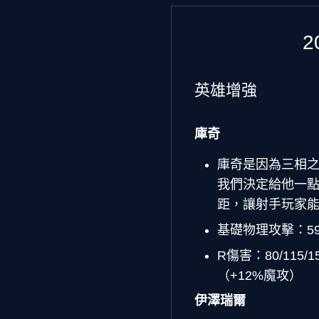
2
英雄增強
庫奇
庫奇是因為三相
我們決定給他一
距，讓射手玩家
基礎物理攻擊：59 
R傷害：80/115/1
（+12%魔攻）
伊澤瑞爾