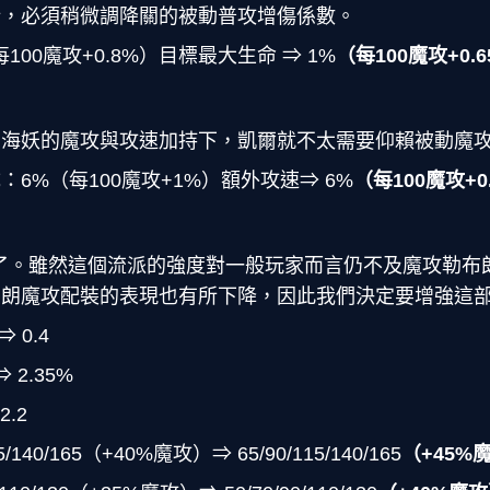
新，必須稍微調降關的被動普攻增傷係數。
100魔攻+0.8%）目標最大生命 ⇒ 1%
（每100魔攻+0.
和海妖的魔攻與攻速加持下，凱爾就不太需要仰賴被動魔
6%（每100魔攻+1%）額外攻速⇒ 6%
（每100魔攻+0
了。雖然這個流派的強度對一般玩家而言仍不及魔攻勒布
布朗魔攻配裝的表現也有所下降，因此我們決定要增強這
 0.4
 2.35%
2.2
/140/165（+40%魔攻）⇒ 65/90/115/140/165
（+45%