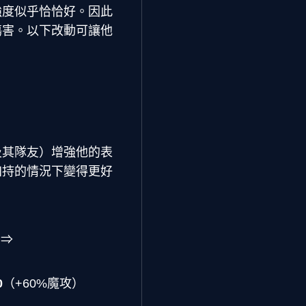
強度似乎恰恰好。因此
傷害。以下改動可讓他
及其隊友）增強他的表
加持的情況下變得更好
）⇒
0
（+60%魔攻）