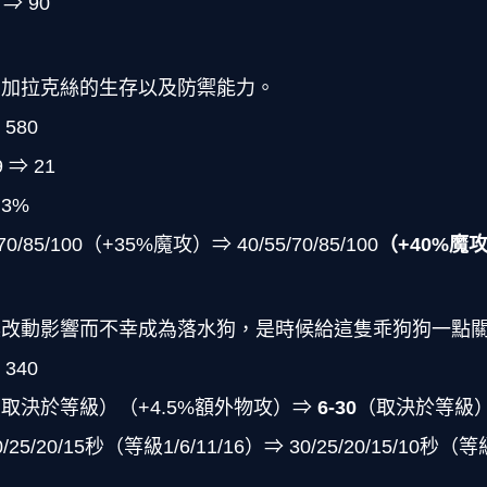
⇒ 90
增加拉克絲的生存以及防禦能力。
580
⇒ 21
3%
/85/100（+35%魔攻）⇒ 40/55/70/85/100
（+40%魔
具改動影響而不幸成為落水狗，是時候給這隻乖狗狗一點
340
（取決於等級）（+4.5%額外物攻）⇒
6-30
（取決於等級）
/20/15秒（等級1/6/11/16）⇒ 30/25/20/15/10秒（等級1