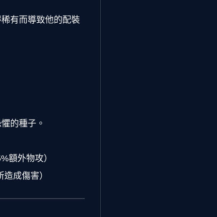
得稀有而導致他的配裝
恐懼的種子。
5%額外物攻）
5%所造成傷害）