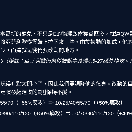
1版本更新的寵兒，不只是E的物理致命獲益匪淺，就連Q
將亞菲利歐從雲端上拉下來一些。由於被動的加成，他的
不少，而這就是我們要改動的地方。
3
（備註：亞菲利歐仍能從被動中獲得4.5-27額外物攻。
斯玩得
有點太開心了，因此我們要調降他的傷害。改動的目
走險發起進攻的E則保持不變。
55/70（+55%魔攻）⇒ 10/25/40/55/70
（+50%魔攻）
90/110/130（+50%魔攻）⇒ 50/70/90/110/130
（+40