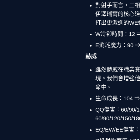
對射手而言，三
伊澤瑞爾的核心
打出更激進的WE
W冷卻時間：12 ⇒
E消耗魔力：90 ⇒
赫威
雖然赫威在職業
現。我們會增強
命中。
生命成長：104 ⇒ 
QQ傷害：60/90/
60/90/120/150/18
EQ/EW/EE傷害：6