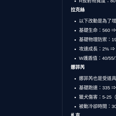
R投射物寬度：80 
拉克絲
以下改動是為了
基礎生命：560 ⇒ 
基礎物理防禦：19 
攻速成長：2% ⇒ 
W護盾值：40/55/70
娜菲芮
娜菲芮也是受道
基礎跑速：335 ⇒ 
獵犬傷害：5-25
被動冷卻時間：30/25
札克