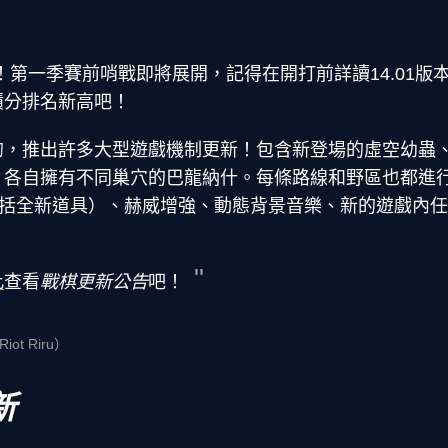
季！第一季賽前哨戰即將展開，記得在開打前詳讀14.01
積分排名新高吧！
洶，推出許多大型遊戲機制更新！包含新登場的虛空幼蟲
、各自擁有不同巢穴的巴龍納什。每條路線和野區也都進
包括全新道具）、赫威增強、動態背景音樂、新的遊戲內
此
查看
戰棋更新公告
吧！
Riot Riru）
新