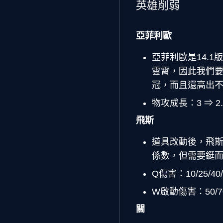
英雄削弱
亞菲利歐
亞菲利歐是14.
雲霄，因此我們要
冠，而且還高出
物攻成長：3 ⇒ 2.
飛斯
道具改動後，飛
係數，但需要鋌而
Q傷害：10/25/40/
W啟動傷害：50/70/
關