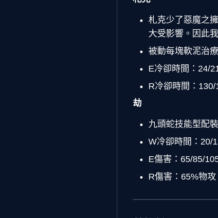
札克少了惡魔之
大受影響。因此
被動每塊軟泥治療量：4
E冷卻時間：24/21/18
R冷卻時間：130/115
劫
九頭蛇技能型配
W冷卻時間：20/19.25
E傷害：65/85/1
R傷害：65%物攻（