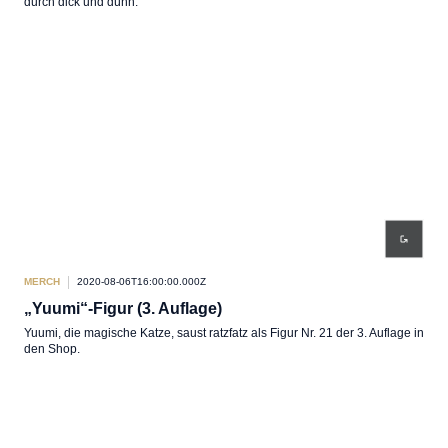
durch dick und dünn.
MERCH
2020-08-06T16:00:00.000Z
„Yuumi“-Figur (3. Auflage)
Yuumi, die magische Katze, saust ratzfatz als Figur Nr. 21 der 3. Auflage in
den Shop.