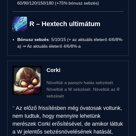
60/90/120/150/180 (+75% bónusz sebzés)
R – Hextech ultimátum
Bónusz sebzés
: 5/10/15 (+ az aktuális életerő 4/6/8%-
a) ⇒ Az aktuális életerő 4/6/8%-a
Corki
Növeltük a passzív hatás sebzését.
Növeltük a W sebzését. Növeltük az R
sebzését.
Az előző frissítésben még óvatosak voltunk,
nem tudtuk, hogy mennyire lehetünk
merészek Corki erősítésével, de amikor láttuk
a W jelentős sebzésnövelésének hatását,