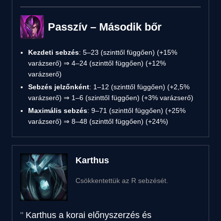
Passzív – Második bőr
Kezdeti sebzés
: 5–23 (szinttől függően) (+15%
varázserő) ⇒ 4–24 (szinttől függően) (+12%
varázserő)
Sebzés jelzőnként
: 1–12 (szinttől függően) (+2,5%
varázserő) ⇒ 1–6 (szinttől függően) (+3% varázserő)
Maximális sebzés
: 9–71 (szinttől függően) (+25%
varázserő) ⇒ 8–48 (szinttől függően) (+24%)
Karthus
Csökkentettük az R sebzését.
Karthus a korai előnyszerzés és