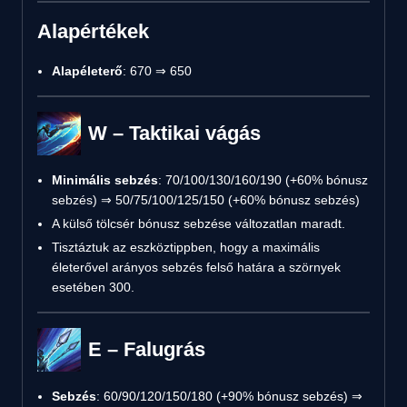
Alapértékek
Alapéleterő
: 670 ⇒ 650
W – Taktikai vágás
Minimális sebzés
: 70/100/130/160/190 (+60% bónusz
sebzés) ⇒ 50/75/100/125/150 (+60% bónusz sebzés)
A külső tölcsér bónusz sebzése változatlan maradt.
Tisztáztuk az eszköztippben, hogy a maximális
életerővel arányos sebzés felső határa a szörnyek
esetében 300.
E – Falugrás
Sebzés
: 60/90/120/150/180 (+90% bónusz sebzés) ⇒