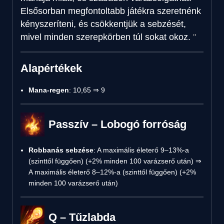
Elsősorban megfontoltabb játékra szeretnénk
kényszeríteni, és csökkentjük a sebzését,
mivel minden szerepkörben túl sokat okoz.
Alapértékek
Mana-regen
: 10,65 ⇒ 9
Passzív – Lobogó forróság
Robbanás sebzése
: A maximális életerő 9–13%-a
(szinttől függően) (+2% minden 100 varázserő után) ⇒
A maximális életerő 8–12%-a (szinttől függően) (+2%
minden 100 varázserő után)
Q – Tűzlabda