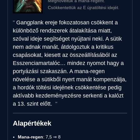
Megnöveltük a mana-regent.
Csökkentettük az E újratöltési idejét.
Gangplank ereje fokozatosan csökkent a
különböző rendszerek átalakítása miatt,
szóval ideje segítséget nyújtani neki. A sütik
nem adnak manát, átdolgoztuk a kritikus
csapásokat, kiesett az összeállításából az
Esszenciamartalóc… mindez nyomot hagy a
portyázási szakaszán. A mana-regen
növelése a sütikből nyert manát kompenzálja,
a hordók töltési idejének csökkentése pedig
aktívabb kezdeményezésre serkenti a kalózt
a 13. szint előtt.
Alapértékek
Mana-regen
: 7,5 ⇒ 8