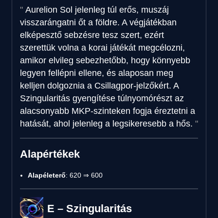
Aurelion Sol jelenleg túl erős, muszáj
visszarángatni őt a földre. A végjátékban
elképesztő sebzésre tesz szert, ezért
szerettük volna a korai játékát megcélozni,
amikor elvileg sebezhetőbb, hogy könnyebb
legyen fellépni ellene, és alaposan meg
kelljen dolgoznia a Csillagpor-jelzőkért. A
Szingularitás gyengítése túlnyomórészt az
alacsonyabb MKP-szinteken fogja éreztetni a
hatását, ahol jelenleg a legsikeresebb a hős.
Alapértékek
Alapéleterő
: 620 ⇒ 600
E – Szingularitás