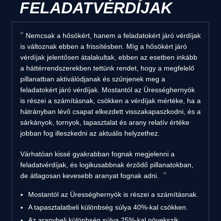
FELADATVÉRDÍJAK
Nemcsak a hősökért, hanem a feladatokért járó vérdíjak
is változnak ebben a frissítésben. Míg a hősökért járó
vérdíjak jelentősen átalakultak, ebben az esetben inkább
a háttérrendszerekben tettünk rendet, hogy a megfelelő
pillanatban aktiválódjanak és szűnjenek meg a
feladatokért járó vérdíjak. Mostantól az Ürességhernyók
is részei a számításnak, csökken a vérdíjak mértéke, ha a
hátrányban lévő csapat elkezdett visszakapaszkodni, és a
sárkányok, tornyok, tapasztalat és arany relatív értéke
jobban fog illeszkedni az aktuális helyzethez.
Várhatóan kissé gyakrabban fognak megjelenni a
feladatvérdíjak, és logikusabbnak érződő pillanatokban,
de átlagosan kevesebb aranyat fognak adni.
Mostantól az Ürességhernyók is részei a számításnak.
A tapasztalatbeli különbség súlya 40%-kal csökken.
Az aranybeli különbség súlya 25%-kal növekszik.