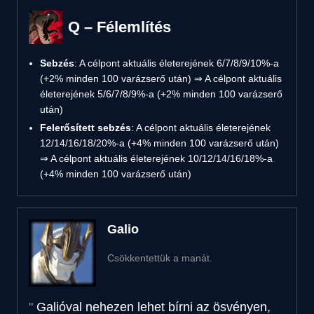
Q – Félemlítés
Sebzés
: A célpont aktuális életerejének 6/7/8/9/10%-a
(+2% minden 100 varázserő után) ⇒ A célpont aktuális
életerejének 5/6/7/8/9%-a (+2% minden 100 varázserő
után)
Felerősített sebzés
: A célpont aktuális életerejének
12/14/16/18/20%-a (+4% minden 100 varázserő után)
⇒ A célpont aktuális életerejének 10/12/14/16/18%-a
(+4% minden 100 varázserő után)
Galio
Csökkentettük a manát.
Galióval nehezen lehet bírni az ösvényen,