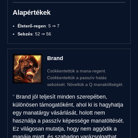
Alapértékek
Életerő-regen
: 5 ⇒ 7
Sebzés
: 52 ⇒ 56
Brand
Csökkentettük a mana-regent.
Csökkentettük a passzív hatás
sebzését. Növeltük a Q manaköltségét.
Brand jól teljesít minden szerepében,
különösen támogatóként, ahol ki is hagyhatja
egy manatárgy vásárlását, holott nem
használja a passzív képessége manatöltését.
Ez világosan mutatja, hogy nem aggódik a
manája miatt, és szabadon varázsolgathat.