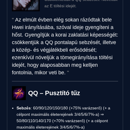
az E töltési idejét.
Az elmúlt évben elég sokan rázódtak bele
Hwei irányításába, szóval ideje gyengíteni a
hőst. Gyengítjük a korai zaklatási képességét:
csökkentjük a QQ pontalapú sebzését, illetve
a közép- és végjátékbeli erősödését;
ezenkívül növeljük a tömegirányítása töltési
idejét, hogy alaposabban meg kelljen
fontolnia, mikor veti be.
QQ – Pusztító tűz
Sebzés
: 60/90/120/150/180 (+75% varázserő) (+ a
célpont maximális életerejének 3/4/5/6/7%-a) ⇒
50/80/110/140/170 (+70% varázserő) (+ a célpont
maximális életerejének 3/4/5/6/7%-a)