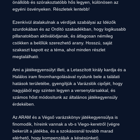
önállóbb és szórakoztatóbb hős legyen, különösen az
egyéni ösvényeken. Részletek lentebb!
Ezenkívül átalakulnak a vérdíjak szabályai az Idézők
szurdokában és az Ordító szakadékban, hogy logikusabb
pillanatokban aktiválódjanak, és átlagosan némileg
csökken a belőlük szerezhető arany. Hosszú, saját
szakaszt kapott ez a téma, ahol minden részlet
megtalálható.
Ami a játékegyensúlyt illeti, a Letaszított király kardja és a
Halálos iram finomhangolásával nyúlunk bele a találati
hatások területébe, gyengítjük a Varázslók cipőjét, hogy
nagyjából egy szinten legyen a versenytársakkal, és
számos hőst módosítunk az általános játékegyensúly
érdekében.
Az ARAM és a Végső varázskönyv játékegyensúlya is
finomodik, híreink vannak a vb-s Viego-keretről (végre
bekerült a játékba, és a szokásosnál tovább marad
elérhető, hogy kompenzáljuk a késésünket).