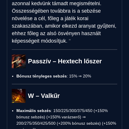
azonnal kedvünk támadt megismételni.
Összességében továbbra is a sebzése
növelése a cél, főleg a játék korai
szakaszában, amikor elkezd aranyat gyűjteni,
ehhez főleg az alsó ösvényen használt
képességeit módosítjuk.
Passzív – Hextech lőszer
Bónusz tényleges sebzés
: 15% ⇒ 20%
W – Valkűr
Maximális sebzés
: 150/225/300/375/450 (+150%
bónusz sebzés) (+150% varázserő) ⇒
200/275/350/425/500 (+200% bónusz sebzés) (+150%