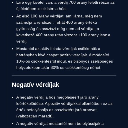
Erre egy kivétel van: a vérdíj 700 arany feletti része az
új életében is elkíséri a hőst.
Az első 100 arany vérdíjat, ami járna, még nem
számolja a rendszer. Tehát 400 arany értékű
gyilkosság és assziszt még nem ad vérdíjat, a
következő 400 arany után viszont +100 arany lesz a
vérdíj.
Mostantól az aktív feladatvérdíjak csökkentik a
hátrányban lévő csapat pozitív vérdíjait. A módosító
10%-os csökkentésről indul, és bizonyos szélsőséges
helyzetekben akár 80%-os csökkentésig nőhet.
Negatív vérdíjak
A negatív vérdíj a hős megöléséért járó arany
leértékelődése. A pozitív vérdíjakkal ellentétben ez az
érték befolyásolja az asszisztért járó aranyat
(változatlan maradt).
A negatív vérdíjat mostantól nem befolyásolják a