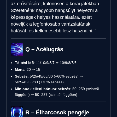
az erősítésére, különösen a korai játékban.
Szeretnénk nagyobb hangsúlyt helyezni a
képességek helyes használatára, ezért
növeljük a legfontosabb varázslatának
hatását, és kellemesebb lesz használni.
Q – Acélugrás
Töltési idő
: 11/10/9/8/7 ⇒ 10/9/8/7/6
Mana
: 20 ⇒ 15
Sebzés
: 5/25/45/65/80 (+60% sebzés) ⇒
5/25/45/65/80 (+70% sebzés)
Minionok elleni bónusz sebzés
: 50–259 (szinttől
függően) ⇒ 50–237 (szinttől függően)
R – Élharcosok pengéje