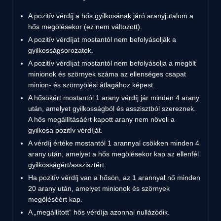
A pozitív vérdíj a hős gyilkosának járó aranyjutalom a
hős megölésekor (ez nem változott).
A pozitív vérdíjat mostantól nem befolyásolják a
gyilkosságsorozatok.
A pozitív vérdíjat mostantól nem befolyásolja a megölt
minionok és szörnyek száma az ellenséges csapat
minion- és szörnyölési átlagához képest.
A hősökért mostantól 1 arany vérdíj jár minden 4 arany
után, amelyet gyilkosságból és asszisztból szereznek.
A hős megállításáért kapott arany nem növeli a
gyilkosa pozitív vérdíját.
A vérdíj értéke mostantól 1 arannyal csökken minden 4
arany után, amelyet a hős megölésekor kap az ellenfél
gyilkosságért/asszisztért.
Ha pozitív vérdíj van a hősön, az 1 arannyal nő minden
20 arany után, amelyet minionok és szörnyek
megöléséért kap.
A „megállított” hős vérdíja azonnal nullázódik.