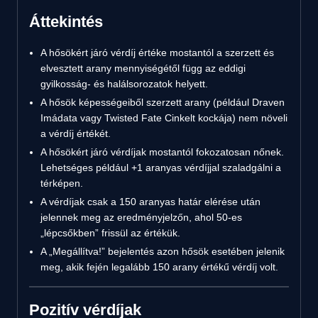
Áttekintés
A hősökért járó vérdíj értéke mostantól a szerzett és
elvesztett arany mennyiségétől függ az eddigi
gyilkosság- és halálsorozatok helyett.
A hősök képességeiből szerzett arany (például Draven
Imádata vagy Twisted Fate Cinkelt kockája) nem növeli
a vérdíj értékét.
A hősökért járó vérdíjak mostantól fokozatosan nőnek.
Lehetséges például +1 aranyas vérdíjjal szaladgálni a
térképen.
A vérdíjak csak a 150 aranyas határ elérése után
jelennek meg az eredményjelzőn, ahol 50-es
„lépcsőkben” frissül az értékük.
A „Megállítva!” bejelentés azon hősök esetében jelenik
meg, akik fején legalább 150 arany értékű vérdíj volt.
Pozitív vérdíjak