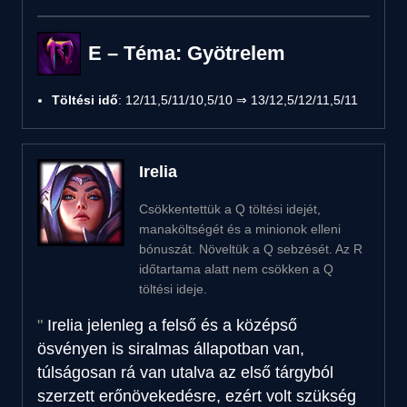
E – Téma: Gyötrelem
Töltési idő
: 12/11,5/11/10,5/10 ⇒ 13/12,5/12/11,5/11
Irelia
Csökkentettük a Q töltési idejét,
manaköltségét és a minionok elleni
bónuszát. Növeltük a Q sebzését. Az R
időtartama alatt nem csökken a Q
töltési ideje.
Irelia jelenleg a felső és a középső
ösvényen is siralmas állapotban van,
túlságosan rá van utalva az első tárgyból
szerzett erőnövekedésre, ezért volt szükség