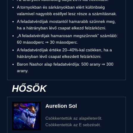
A tornyokban és sárkányokban elért különbség
valamivel nagyobb eséllyel lesz része a számításnak.
A feladatvérdíjak mostantól hamarabb szűnnek meg,
ha a hátrányban lévő csapat elkezd felzárkózni.
„A feladatvérdíjak hamarosan megszűnnek” számláló:
60 másodperc ⇒ 30 másodperc.
A feladatvérdíjak értéke 20–40%-kal csökken, ha a
hátrányban lévő csapat elkezdett felzárkózni.
Baron Nashor alap feladatvérdíja: 500 arany ⇒ 300
arany.
HŐSÖK
Aurelion Sol
Csökkentettük az alapéleterőt.
Csökkentettük az E sebzését.