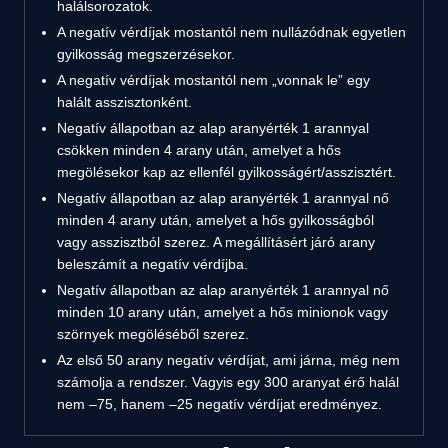
halálsorozatok.
A negatív vérdíjak mostantól nem nullázódnak egyetlen
gyilkosság megszerzésekor.
A negatív vérdíjak mostantól nem „vonnak le” egy
halált asszisztonként.
Negatív állapotban az alap aranyérték 1 arannyal
csökken minden 4 arany után, amelyet a hős
megölésekor kap az ellenfél gyilkosságért/asszisztért.
Negatív állapotban az alap aranyérték 1 arannyal nő
minden 4 arany után, amelyet a hős gyilkosságból
vagy asszisztból szerez. A megállításért járó arany
beleszámít a negatív vérdíjba.
Negatív állapotban az alap aranyérték 1 arannyal nő
minden 10 arany után, amelyet a hős minionok vagy
szörnyek megöléséből szerez.
Az első 50 arany negatív vérdíjat, ami járna, még nem
számolja a rendszer. Vagyis egy 300 aranyat érő halál
nem –75, hanem –25 negatív vérdíjat eredményez.