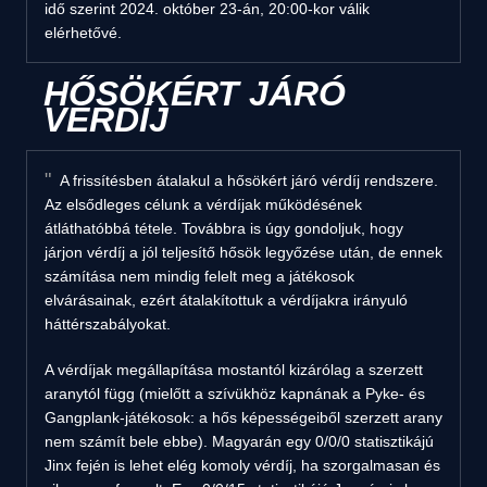
idő szerint 2024. október 23-án, 20:00-kor válik
elérhetővé.
HŐSÖKÉRT JÁRÓ
VÉRDÍJ
A frissítésben átalakul a hősökért járó vérdíj rendszere.
Az elsődleges célunk a vérdíjak működésének
átláthatóbbá tétele. Továbbra is úgy gondoljuk, hogy
járjon vérdíj a jól teljesítő hősök legyőzése után, de ennek
számítása nem mindig felelt meg a játékosok
elvárásainak, ezért átalakítottuk a vérdíjakra irányuló
háttérszabályokat.
A vérdíjak megállapítása mostantól kizárólag a szerzett
aranytól függ (mielőtt a szívükhöz kapnának a Pyke- és
Gangplank-játékosok: a hős képességeiből szerzett arany
nem számít bele ebbe). Magyarán egy 0/0/0 statisztikájú
Jinx fején is lehet elég komoly vérdíj, ha szorgalmasan és