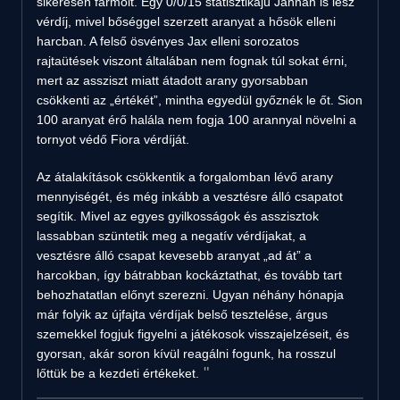
sikeresen farmolt. Egy 0/0/15 statisztikájú Jannán is lesz
vérdíj, mivel bőséggel szerzett aranyat a hősök elleni
harcban. A felső ösvényes Jax elleni sorozatos
rajtaütések viszont általában nem fognak túl sokat érni,
mert az assziszt miatt átadott arany gyorsabban
csökkenti az „értékét”, mintha egyedül győznék le őt. Sion
100 aranyat érő halála nem fogja 100 arannyal növelni a
tornyot védő Fiora vérdíját.
Az átalakítások csökkentik a forgalomban lévő arany
mennyiségét, és még inkább a vesztésre álló csapatot
segítik. Mivel az egyes gyilkosságok és asszisztok
lassabban szüntetik meg a negatív vérdíjakat, a
vesztésre álló csapat kevesebb aranyat „ad át” a
harcokban, így bátrabban kockáztathat, és tovább tart
behozhatatlan előnyt szerezni. Ugyan néhány hónapja
már folyik az újfajta vérdíjak belső tesztelése, árgus
szemekkel fogjuk figyelni a játékosok visszajelzéseit, és
gyorsan, akár soron kívül reagálni fogunk, ha rosszul
lőttük be a kezdeti értékeket.