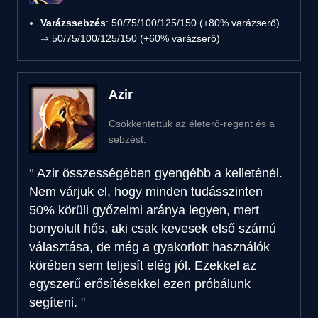
Varázssebzés
: 50/75/100/125/150 (+80% varázserő)
⇒ 50/75/100/125/150 (+60% varázserő)
Azir
Csökkentettük az életerő-regent és a
sebzést.
Azir összességében gyengébb a kelleténél.
Nem várjuk el, hogy minden tudásszinten
50% körüli győzelmi aránya legyen, mert
bonyolult hős, aki csak kevesek első számú
választása, de még a gyakorlott használók
körében sem teljesít elég jól. Ezekkel az
egyszerű erősítésekkel ezen próbálunk
segíteni.