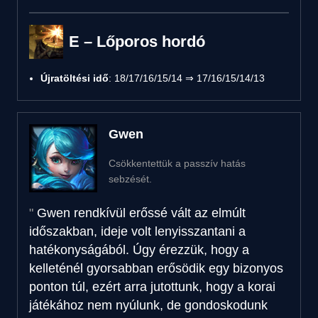
E – Lőporos hordó
Újratöltési idő
: 18/17/16/15/14 ⇒ 17/16/15/14/13
Gwen
Csökkentettük a passzív hatás
sebzését.
Gwen rendkívül erőssé vált az elmúlt
időszakban, ideje volt lenyisszantani a
hatékonyságából. Úgy érezzük, hogy a
kelleténél gyorsabban erősödik egy bizonyos
ponton túl, ezért arra jutottunk, hogy a korai
játékához nem nyúlunk, de gondoskodunk