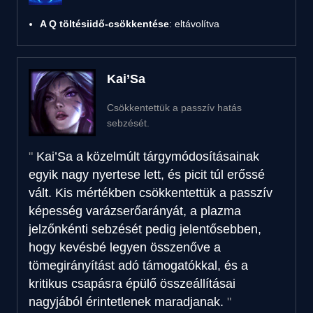
A Q töltésiidő-csökkentése
: eltávolítva
Kai’Sa
Csökkentettük a passzív hatás
sebzését.
Kai’Sa a közelmúlt tárgymódosításainak
egyik nagy nyertese lett, és picit túl erőssé
vált. Kis mértékben csökkentettük a passzív
képesség varázserőarányát, a plazma
jelzőnkénti sebzését pedig jelentősebben,
hogy kevésbé legyen összenőve a
tömegirányítást adó támogatókkal, és a
kritikus csapásra épülő összeállításai
nagyjából érintetlenek maradjanak.