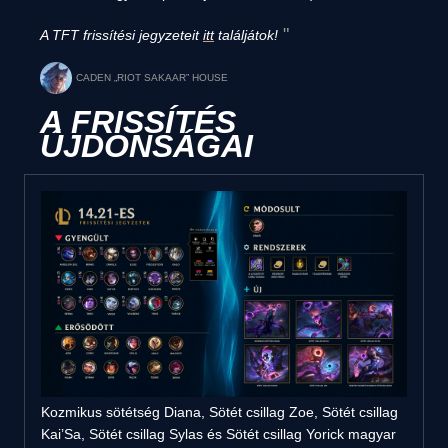
A TFT frissítési jegyzeteit
itt
találjátok!
CADEN „RIOT SAKAAR” HOUSE
A FRISSÍTÉS
ÚJDONSÁGAI
Kozmikus sötétség Diana, Sötét csillag Zoe, Sötét csillag
Kai’Sa, Sötét csillag Sylas és Sötét csillag Yorick magyar