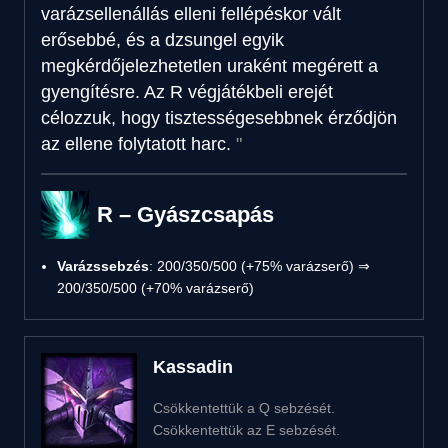
varázsellenállás elleni fellépéskor vált
erősebbé, és a dzsungel egyik
megkérdőjelezhetetlen uraként megérett a
gyengítésre. Az R végjátékbeli erejét
célozzuk, hogy tisztességesebbnek érződjön
az ellene folytatott harc.
R – Gyászcsapás
Varázssebzés
: 200/350/500 (+75% varázserő) ⇒
200/350/500 (+70% varázserő)
Kassadin
Csökkentettük a Q sebzését.
Csökkentettük az E sebzését.