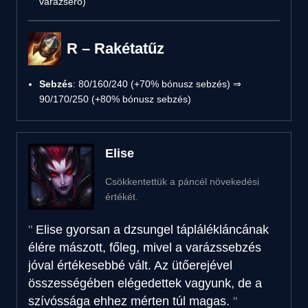
varázserő)
R – Rakétatűz
Sebzés
: 80/160/240 (+70% bónusz sebzés) ⇒
90/170/250 (+80% bónusz sebzés)
Elise
Csökkentettük a páncél növekedési
értékét.
Elise gyorsan a dzsungel táplálékláncának
élére mászott, főleg, mivel a varázssebzés
jóval értékesebbé vált. Az ütőerejével
összességében elégedettek vagyunk, de a
szívóssága ehhez mérten túl magas.