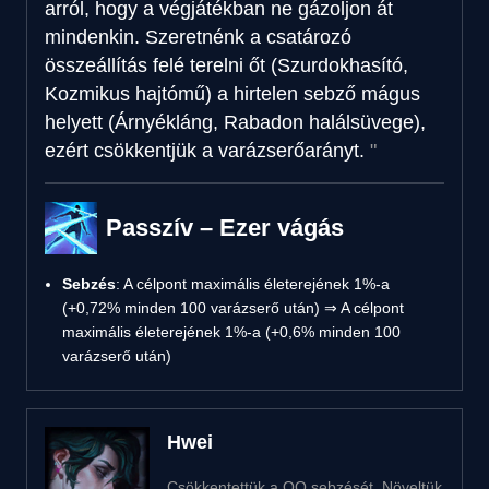
arról, hogy a végjátékban ne gázoljon át
mindenkin. Szeretnénk a csatározó
összeállítás felé terelni őt (Szurdokhasító,
Kozmikus hajtómű) a hirtelen sebző mágus
helyett (Árnyékláng, Rabadon halálsüvege),
ezért csökkentjük a varázserőarányt.
Passzív – Ezer vágás
Sebzés
: A célpont maximális életerejének 1%-a
(+0,72% minden 100 varázserő után) ⇒ A célpont
maximális életerejének 1%-a (+0,6% minden 100
varázserő után)
Hwei
Csökkentettük a QQ sebzését. Növeltük