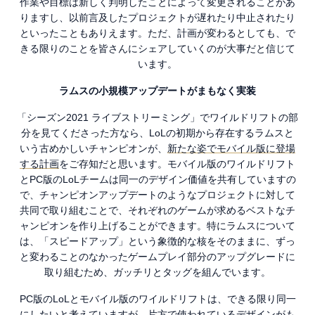
作業や目標は新しく判明したことによって変更されることがあ
りますし、以前言及したプロジェクトが遅れたり中止されたり
といったこともありえます。ただ、計画が変わるとしても、で
きる限りのことを皆さんにシェアしていくのが大事だと信じて
います。
ラムスの小規模アップデートがまもなく実装
「シーズン2021 ライブストリーミング」でワイルドリフトの部
分を見てくださった方なら、LoLの初期から存在するラムスと
いう古めかしいチャンピオンが、
新たな姿でモバイル版に登場
する計画
をご存知だと思います。モバイル版のワイルドリフト
とPC版のLoLチームは同一のデザイン価値を共有していますの
で、チャンピオンアップデートのようなプロジェクトに対して
共同で取り組むことで、それぞれのゲームが求めるベストなチ
ャンピオンを作り上げることができます。特にラムスについて
は、「スピードアップ」という象徴的な核をそのままに、ずっ
と変わることのなかったゲームプレイ部分のアップグレードに
取り組むため、ガッチリとタッグを組んでいます。
PC版のLoLとモバイル版のワイルドリフトは、できる限り同一
にしたいと考えていますが、片方で使われているデザインがも