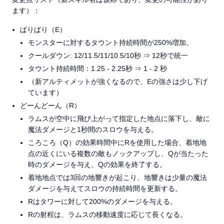
ます）：
ぱりぱり（E）
モンスターに対するタウント持続時間が250%増加。
クールダウン: 12/11.5/11/10.5/10秒 ⇒ 12秒で統一
タウント持続時間：1.25 - 2.25秒 ⇒ 1 - 2 秒
（新アルティメットが強くなるので、Eの強さは少し下げ
ています）
どーんどーん（R）
ラムスが空中に飛び上がって指定した地点に落下し、敵に
魔法ダメージと1秒間のスロウを与える。
ころころ（Q）の効果時間中にRを使用した場合、着地地
点の近くにいる複数の敵もノックアップし、Qが当たった
時のダメージを与え、Qの効果を終了する。
着地地点では3回の地響きが起こり、地響きは少量の魔法
ダメージを与えてスロウの持続時間を更新する。
Rはタワーに対して200%のダメージを与える。
Rの射程は、ラムスの移動速度に応じて長くなる。