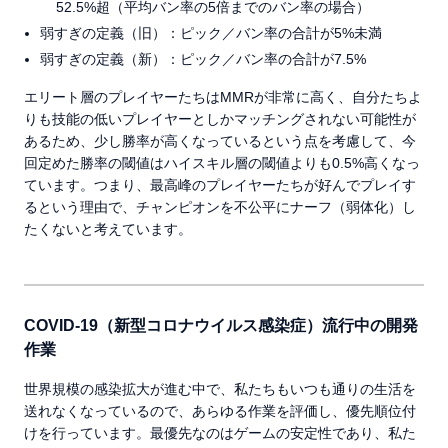
52.5%超（平均バン率の5倍までのバン率の場合）
弱すぎの定義（旧）：ピック／バン率の合計が5%未満
弱すぎの定義（新）：ピック／バン率の合計が7.5%
エリート層のプレイヤーたちはMMRが非常に高く、自分たちよ
りも技能の低いプレイヤーとしかマッチングされない可能性が
あるため、少し勝率が高くなっているという点を考慮して、今
回定めた勝率の閾値はハイスキル層の閾値よりも0.5%高くなっ
ています。つまり、最高峰のプレイヤーたちが好んでプレイす
るという理由で、チャンピオンを不公平にナーフ（弱体化）し
たくないと考えています。
COVID-19（新型コロナウイルス感染症）流行中の開発
作業
世界規模の感染拡大が進む中で、私たちもいつも通りの生活を
送れなくなっているので、あらゆる作業を評価し、優先順位付
けを行っています。最優先なのはゲームの安定性であり、私た