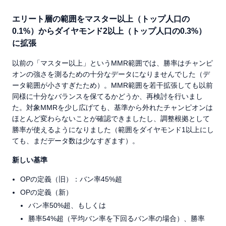
エリート層の範囲をマスター以上（トップ人口の
0.1%）からダイヤモンド2以上（トップ人口の0.3%）
に拡張
以前の「マスター以上」というMMR範囲では、勝率はチャンピ
オンの強さを測るための十分なデータになりませんでした（デ
ータ範囲が小さすぎたため）。MMR範囲を若干拡張しても以前
同様に十分なバランスを保てるかどうか、再検討を行いまし
た。対象MMRを少し広げても、基準から外れたチャンピオンは
ほとんど変わらないことが確認できましたし、調整根拠として
勝率が使えるようになりました（範囲をダイヤモンド1以上にし
ても、まだデータ数は少なすぎます）。
新しい基準
OPの定義（旧）：バン率45%超
OPの定義（新）
バン率50%超、もしくは
勝率54%超（平均バン率を下回るバン率の場合）、勝率