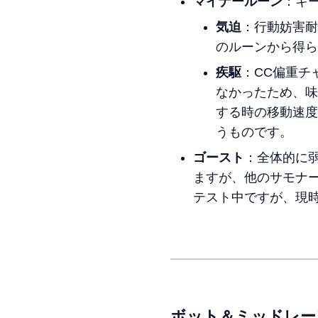
マイナールーン
：キ
気迫
：行動妨害耐
のルーンから得ら
疾駆
：CC偏重チ
なかったため、味
する時の移動速度
うものです。
ゴースト
：全体的に
ますが、他のサモナ
テスト中ですが、現
ボット＆ミッドレー