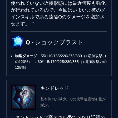
使われていない近接形態には最近何度も強化
が行われているので、今回はいよいよ彼のメ
インスキルである遠隔Qのダメージを増加さ
せます。
Q - ショックブラスト
物理ダメージ
：55/110/165/220/275/330（+増加攻撃力
の120%） ⇒ 60/115/170/225/280/335（+増加攻撃力の
125%）
キンドレッド
基本体力が減少。Qの攻撃速度増加量が
減少。
キンドレッドは高スキル帯でかなり活躍で