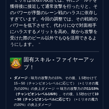
ミリオは現在の状態では、特にシールドを
獲得後に接近して通常攻撃を行ったりと、そ
のパワーが序盤のレーン戦のハラスに依存し
すぎています。今回の調整では、その戦術の
パワーを低下させて、代わりにQで対面相手
にハラスするメリットを高め、敵から攻撃を
受けた際のピール以外でもQを活用できるよ
うにします。
固有スキル - ファイヤーアッ
プ！
ダメージ
：味方の攻撃力の15%、その後、1.5秒かけて
15～50（チャンピオンレベルに応じて）（+ミリオの魔
力の20%）の炎上ダメージ ⇒ 味方の攻撃力の
7/11/15%
（チャンピオンレベル1/6/9）
、その後、1.5秒かけて
10
～50（チャンピオンレベルに応じて）
（+ミリオの魔力
の20%）の炎上ダメージ