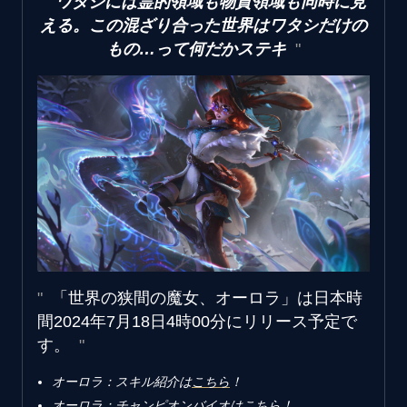
ワタシには霊的領域も物質領域も同時に見
える。この混ざり合った世界はワタシだけの
もの…って何だかステキ
「世界の狭間の魔女、オーロラ」は日本時
間2024年7月18日4時00分にリリース予定で
す。
オーロラ：スキル紹介は
こちら
‎！‎
オーロラ：チャンピオンバイオは
こちら
‎！‎