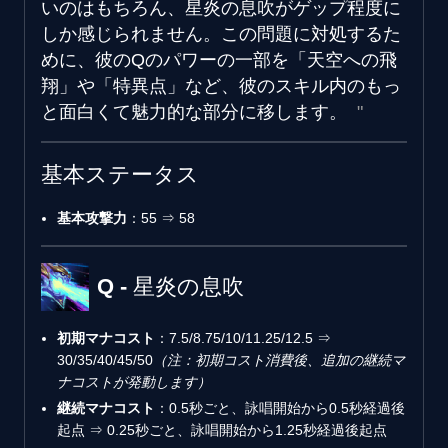
いのはもちろん、星炎の息吹がゲップ程度に
しか感じられません。この問題に対処するた
めに、彼のQのパワーの一部を「天空への飛
翔」や「特異点」など、彼のスキル内のもっ
と面白くて魅力的な部分に移します。
基本ステータス
基本攻撃力
：55 ⇒ 58
Q - 星炎の息吹
初期マナコスト
：7.5/8.75/10/11.25/12.5 ⇒
30/35/40/45/50
（注：初期コスト消費後、追加の継続マ
ナコストが発動します）
継続マナコスト
：0.5秒ごと、詠唱開始から0.5秒経過後
起点 ⇒ 0.25秒ごと、詠唱開始から1.25秒経過後起点