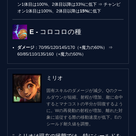
ン1体目は100%、2体目以降は33%に低下 ⇒ チャンピ
オン1体目は100%、2体目以降は
15%
に低下
E - コロコロの種
ダメージ
：70/95/120/145/170（+魔力の60%） ⇒
60/85/110/135/160（+魔力の50%）
ミリオ
固有スキルのダメージが減少。Qのクー
ルダウンが短縮、射程が増加、敵に命中
するとマナコストの半分が回復するよう
に。Wの再発動の射程が増加、離れた対
象に追従する際の移動速度が低下。Eの
シールド耐久値を調整。