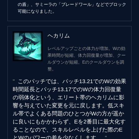
の盾」、サミーラの「ブレードワール」などでブロック
可能になりました。
ヘカリム
レベルアップごとの体力が増加。Wの効
果時間が短縮、体力回復量が増加、クー
ルダウンが短縮。Eのクールダウンを調
整。
このパッチでは、パッチ13.21でのWの効果
時間延長とパッチ13.17でのWの体力回復量
の弱体化という、エリート帯のヘカリムに影
響を与えていた変更を元に戻します。低スキ
ル帯でよくある問題のひとつがWの方が遥か
に良いにもかかわらず、Eを2番目に最大化す
ることなので、スキルレベルを上げた際のE
とWのパワーの差を少なくします。