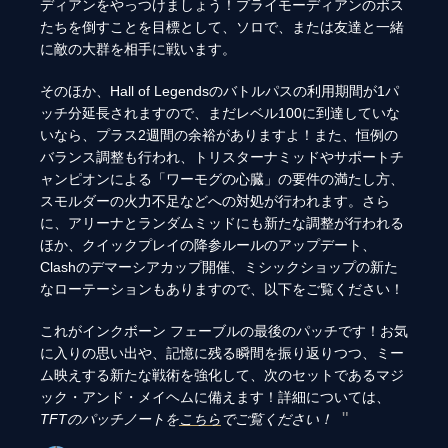
ディアンをやっつけましょう！プライモーディアンのボス
たちを倒すことを目標として、ソロで、または友達と一緒
に敵の大群を相手に戦います。
そのほか、Hall of Legendsのバトルパスの利用期間が1パ
ッチ分延長されますので、まだレベル100に到達していな
いなら、プラス2週間の余裕がありますよ！また、恒例の
バランス調整も行われ、トリスターナミッドやサポートチ
ャンピオンによる「ワーモグの心臓」の要件の満たし方、
スモルダーの火力不足などへの対処が行われます。さら
に、アリーナとランダムミッドにも新たな調整が行われる
ほか、クイックプレイの降参ルールのアップデート、
Clashのデマーシアカップ開催、ミシックショップの新た
なローテーションもありますので、以下をご覧ください！
これがインクボーン フェーブルの最後のパッチです！お気
に入りの思い出や、記憶に残る瞬間を振り返りつつ、ミー
ム映えする新たな戦術を強化して、次のセットであるマジ
ック・アンド・メイヘムに備えます！詳細については、
TFTのパッチノートを
こちら
でご覧ください！