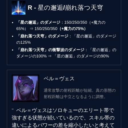
R - 星の邂逅/崩れ落つ天穹
「星の邂逅」のダメージ
：150/250/350（+魔力の
65%） ⇒ 150/250/350
（+魔力の75%）
「崩れ落つ天穹」のダメージ
：「星の邂逅」のダメージ
の125%
「崩れ落つ天穹」の衝撃波のダメージ
：「星の邂逅」の
ダメージの100% ⇒ 「星の邂逅」のダメージの90%
ベル＝ヴェス
通常攻撃の射程距離が短縮。真の形態の
射程距離は中立となるように調整。
ベル＝ヴェスはソロキューのエリート帯で
強すぎる状態が続いているので、スキル帯の
違いによるパワーの差を縮小したいと考えて