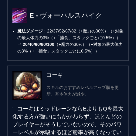
E - ヴォーパルスパイク
魔法ダメージ
：22/37/52/67/82（+魔力の30%）（+対象
の最大体力の3%（+「捕食」スタックごとに0.5%））
⇒
20/40/60/80/100
（+魔力の30%）（+対象の最大体力
の3%（+「捕食」スタックごとに0.5%））
コーキ
スキルのおすすめレベルアップ順を更
新。基本体力が減少。
コーキはミッドレーンならEよりもQを最大
化する方が強いにもかかわらず、ほとんどの
プレイヤーがそうしていないので、そのパワ
ーレベルが示唆するほど勝率が高くなってい