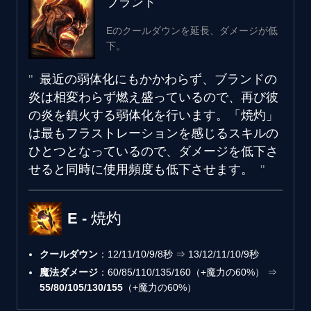
ブランド
Eのクールダウンを延長、ダメージが低
下。
最近の弱体化にもかかわらず、ブランドの
炎は相変わらず燃え盛っているので、再び彼
の炎を鎮火する弱体化を行います。「焼灼」
は最もフラストレーションを感じるスキルの
ひとつとなっているので、ダメージを低下さ
せると同時に使用頻度も低下させます。
E - 焼灼
クールダウン
：12/11/10/9/8秒 ⇒ 13/12/11/10/9秒
魔法ダメージ
：60/85/110/135/160（+魔力の60%） ⇒
55/80/105/130/155
（+魔力の60%）