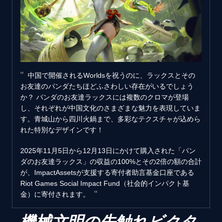
中国で開催されるWorldsを祝うのに、ラックスとその
お友達のパンダたちほどふさわしい存在がいるでしょう
か？ パンダのお友達ラックスには複数のクロマが登場
し、それぞれが中国文化のさまざまな魅力を表現していま
す。青城山から四川火鍋まで、多彩なテクスチャが込めら
れた特別なデザインです！
2025年11月5日から12月13日にかけて購入された「パン
ダのお友達ラックス」の収益の100%とその2倍の額の合計
が、ImpactAssetsが支援する寄付者助言基金口座である
Riot Games Social Impact Fund（社会的インパクト基
金）に寄付されます。
機械文明の先触れビクタ