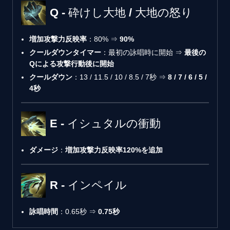
Q - 砕けし大地 / 大地の怒り
増加攻撃力反映率
：80% ⇒
90%
クールダウンタイマー
：最初の詠唱時に開始 ⇒
最後の
Qによる攻撃行動後に開始
クールダウン
：13 / 11.5 / 10 / 8.5 / 7秒 ⇒
8 / 7 / 6 / 5 /
4秒
E - イシュタルの衝動
ダメージ
：
増加攻撃力反映率120%を追加
R - インペイル
詠唱時間
：0.65秒 ⇒
0.75秒