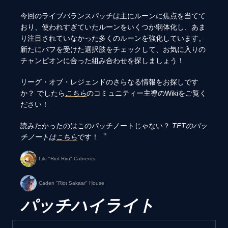
今回のライブバランスパッチは主にルーンに焦点を当てて
おり、使われすぎていたルーンをいくつか弱体化し、あま
り注目されていなかった多くのルーンを強化しています。
新たにバフを受けた選択肢をチェックして、お気に入りの
チャンピオンに合った組み合わせを探しましょう！
リーグ・オブ・レジェンドのさらなる情報をお探しです
か？ でしたら
こちら
のコミュニティー主導のWikiをご覧く
ださい！
読みたかったのはこのパッチノートじゃない？
TFTのパッ
チノートは
こちら
です！
Lilu "Riot Riru" Cabreros
Caden "Riot Sakaar" House
パッチハイライト