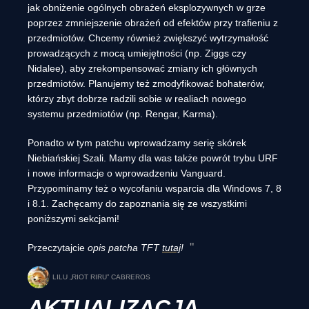
jak obniżenie ogólnych obrażeń eksplozywnych w grze
poprzez zmniejszenie obrażeń od efektów przy trafieniu z
przedmiotów. Chcemy również zwiększyć wytrzymałość
prowadzących z mocą umiejętności (np. Ziggs czy
Nidalee), aby zrekompensować zmiany ich głównych
przedmiotów. Planujemy też zmodyfikować bohaterów,
którzy zbyt dobrze radzili sobie w realiach nowego
systemu przedmiotów (np. Rengar, Karma).
Ponadto w tym patchu wprowadzamy serię skórek
Niebiańskiej Szali. Mamy dla was także powrót trybu URF
i nowe informacje o wprowadzeniu Vanguard.
Przypominamy też o wycofaniu wsparcia dla Windows 7, 8
i 8.1. Zachęcamy do zapoznania się ze wszystkimi
poniższymi sekcjami!
Przeczytajcie
opis patcha TFT
tutaj
!
LILU „RIOT RIRU” CABREROS
AKTUALIZACJA