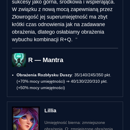
sukcesy jako górna, środkowa i wspierająca.
W związku z nową mocą zapewnianą przez
Złowrogość jej superumiejętność ma zbyt
krótki czas odnowienia jak na zadawane
obrażenia, dlatego osłabiamy obrażenia
wybuchu kombinacji R+Q.
R — Mantra
Obrażenia Rozbłysku Duszy
: 35/140/245/350 pkt.
(+70% mocy umiejętności) ⇒ 40/130/220/310 pkt.
(+50% mocy umiejętności)
Lillia
Umiejętność bierna: zmniejszone
obrażenia. Q: zmniejszone obrażenia.