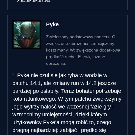
30/40/50/60/70%
Pyke
Zwiększony podstawowy pancerz. Q:
zwiększone obrażenia; zmniejszony
koszt many. W: zwiększona dodatkowa
prędkość ruchu. E: zwiększone
obrażenia.
Pyke nie czuł się jak ryba w wodzie w
patchu 14.1, ale zmiany run w 14.2 jeszcze
bardziej go osłabiły. Teraz bohater potrzebuje
koła ratunkowego. W tym patchu zwiększymy
jego wytrzymałość we wczesnej fazie gry i
wzmocnimy umiejętności, dzięki którym
użytkownicy Pyke’a mogą robić to, czego
pragną najbardziej: zabijać i prędko się