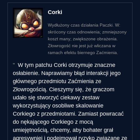
Corki
Wydłużony czas działania Paczki. W:
skrócony czas odnowienia; zmniejszony
koszt many; zwiększone obrażenia.
Złowrogość nie jest już wliczana w
ramach efektu biernego Zaćmienia.
W tym patchu Corki otrzymuje znaczne
osłabienie. Naprawiamy błąd interakcji jego
głównego przedmiotu Zaćmienia ze
Złowrogością. Cieszymy się, że graczom
udało się stworzyć ciekawy zestaw
wykorzystujący osobliwe skalowanie
Corkiego z przedmiotami. Zamiast powracać
do nękającego Corkiego z mocą
umiejętnością, chcemy, aby bohater grał
agresywniej i podejmował ryzyko związane ze