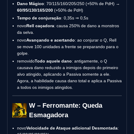
Dano Mágico
: 70/115/160/205/250 (+50% de PdH) →
60/95/130/165/200
(+50% de PdH)
Tempo de conjuração
: 0,35s ⇒ 0,5s
novo
Rell caçadora
: causa 250% de dano a monstros
da selva.
novo
Avançando e acertando
: ao conjurar o Q, Rell
se move 100 unidades a frente se preparando para o
golpe.
removido
Todo aquele dano
: antigamente, o Q
causava dano reduzido a inimigos depois do primeiro
alvo atingido, aplicando a Passiva somente a ele.
Agora, a habilidade causa dano total e aplica a Passiva
a todos os inimigos atingidos.
W – Ferromante: Queda
Esmagadora
novo
Velocidade de Ataque adicional Desmontada
: