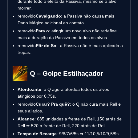
durante todo o efeito da Passiva, mesmo se o alvo
morrer.
removido
Cavalgando
: a Passiva não causa mais
Dano Mágico adicional ao contato.
removido
Para o
: atingir um novo alvo não redefine
mais a duração da Passiva em todos os alvos.
removido
Pôr do Sol
: a Passiva não é mais aplicada a
tropas.
Q – Golpe Estilhaçador
Atordoante
: o Q agora atordoa todos os alvos
atingidos por 0,75s.
removido
Curar? Pra quê?
: o Q não cura mais Rell e
seus aliados.
Alcance
: 685 unidades a frente de Rell, 150 atrás de
Rell ⇒ 520 a frente de Rell, 220 atrás de Rell
Tempo de Recarga
: 9/8/7/6/5s ⇒ 11/10,5/10/9,5/9s