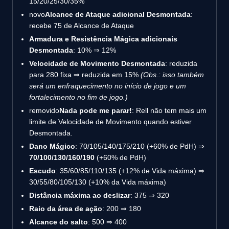
15/20/25/30/35%
novo
Alcance de Ataque adicional Desmontada
:
recebe 75 de Alcance de Ataque
Armadura e Resistência Mágica adicionais
Desmontada
: 10% ⇒ 12%
Velocidade de Movimento Desmontada
: reduzida
para 280 fixa ⇒ reduzida em 15%
(Obs.: isso também
será um enfraquecimento no início de jogo e um
fortalecimento no fim de jogo.)
removido
Nada pode me parar!
: Rell não tem mais um
limite de Velocidade de Movimento quando estiver
Desmontada.
Dano Mágico
: 70/105/140/175/210 (+60% de PdH) ⇒
70/100/130/160/190
(+60% de PdH)
Escudo
: 35/60/85/110/135 (+12% de Vida máxima) ⇒
30/55/80/105/130 (+10% da Vida máxima)
Distância máxima ao deslizar
: 375 ⇒ 320
Raio da área de ação
: 200 ⇒ 180
Alcance do salto
: 500 ⇒ 400