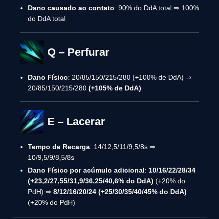
Dano causado ao contato
: 90% do DdA total ⇒ 100%
do DdA total
Q – Perfurar
Dano Físico
: 20/85/150/215/280 (+100% de DdA) ⇒
20/85/150/215/280
(+105% de DdA)
E – Lacerar
Tempo de Recarga
: 14/12,5/11/9,5/8s ⇒
10/9,5/9/8,5/8s
Dano Físico por acúmulo adicional
:
10/16/22/28/34
(+23,2/27,55/31,9/36,25/40,6% do DdA)
(+20% do
PdH) ⇒
8/12/16/20/24 (+25/30/35/40/45% do DdA)
(+20% do PdH)