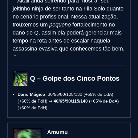
Akali anda sofrendo para mostrar seu
jeitinho ninja de ser tanto na Fila Solo quanto
no cenário profissional. Nessa atualização,
trouxemos um
pequeno
fortalecimento no
dano do Q, assim ela poderá gerenciar mais
tempo na rota antes de escalar naquela
assassina evasiva que conhecemos tão bem.
Q – Golpe dos Cinco Pontos
Dano Mágico
: 30/55/80/105/130 (+65% de DdA)
(+60% de PdH) ⇒
40/65/90/115/140
(+65% de DdA)
(+60% de PdH)
Amumu