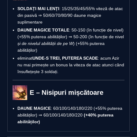
SOLDAȚI MAI LENȚI
: 15/25/35/45/55% viteză de atac
din pasivă ⇒ 50/60/70/80/90 daune magice
suplimentare
DAUNE MAGICE TOTALE
: 50-150 (în funcție de nivel)
(+55% puterea abilităților) ⇒ 50-200 (în funcție de nivel
și de nivelul abilității de pe W
) (+55% puterea
abilităților)
eliminat
UNDE-S TREI, PUTEREA SCADE
: acum Azir
nu mai primește un bonus la viteza de atac atunci când
însuflețește 3 soldați.
E – Nisipuri mișcătoare
DAUNE MAGICE
: 60/100/140/180/220 (+55% puterea
abilităților) ⇒ 60/100/140/180/220
(+40% puterea
abilităților)