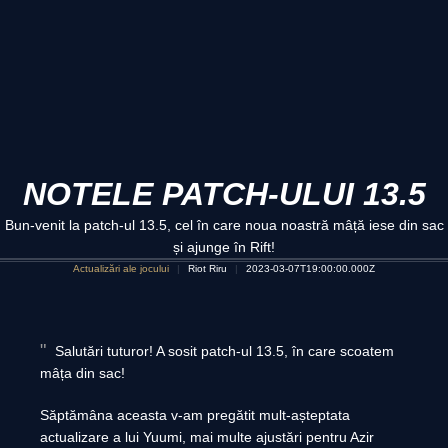
NOTELE PATCH-ULUI 13.5
Bun-venit la patch-ul 13.5, cel în care noua noastră mâță iese din sac
și ajunge în Rift!
Actualizări ale jocului
Riot Riru
2023-03-07T19:00:00.000Z
Salutări tuturor! A sosit patch-ul 13.5, în care scoatem
mâța din sac!
Săptămâna aceasta v-am pregătit mult-așteptata
actualizare a lui Yuumi, mai multe ajustări pentru Azir