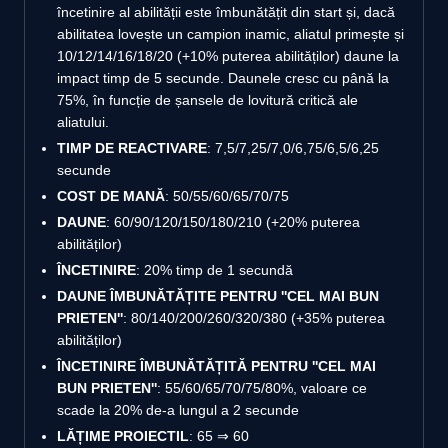
încetinire al abilității este îmbunătățit din start și, dacă
abilitatea lovește un campion inamic, aliatul primește și
10/12/14/16/18/20 (+10% puterea abilităților) daune la
impact timp de 5 secunde. Daunele cresc cu până la
75%, în funcție de șansele de lovitură critică ale
aliatului.
TIMP DE REACTIVARE
: 7,5/7,25/7,0/6,75/6,5/6,25
secunde
COST DE MANĂ
: 50/55/60/65/70/75
DAUNE
: 60/90/120/150/180/210 (+20% puterea
abilităților)
ÎNCETINIRE
: 20% timp de 1 secundă
DAUNE ÎMBUNĂTĂȚITE PENTRU ''CEL MAI BUN
PRIETEN''
: 80/140/200/260/320/380 (+35% puterea
abilităților)
ÎNCETINIRE ÎMBUNĂTĂȚITĂ PENTRU ''CEL MAI
BUN PRIETEN''
: 55/60/65/70/75/80%, valoare ce
scade la 20% de-a lungul a 2 secunde
LĂȚIME PROIECTIL
: 65 ⇒ 60