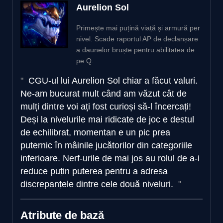
Aurelion Sol
Primește mai puțină viață și armură per
nivel. Scade raportul AP de declanșare
a daunelor bruște pentru abilitatea de
pe Q.
CGU-ul lui Aurelion Sol chiar a făcut valuri.
Ne-am bucurat mult când am văzut cât de
mulți dintre voi ați fost curioși să-l încercați!
Deși la nivelurile mai ridicate de joc e destul
de echilibrat, momentan e un pic prea
puternic în mâinile jucătorilor din categoriile
inferioare. Nerf-urile de mai jos au rolul de a-i
reduce puțin puterea pentru a adresa
discrepanțele dintre cele două niveluri.
Atribute de bază