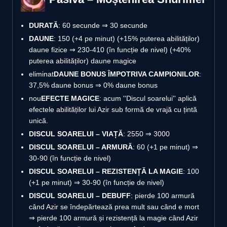
DURATĂ
: 60 secunde ⇒ 30 secunde
DAUNE
: 150 (+4 pe minut) (+15% puterea abilităților)
daune fizice ⇒ 230-410 (în funcție de nivel) (+40%
puterea abilităților) daune magice
eliminat
DAUNE BONUS ÎMPOTRIVA CAMPIONILOR
:
37,5% daune bonus ⇒ 0% daune bonus
nou
EFECTE MAGICE
: acum ''Discul soarelui'' aplică
efectele abilităților lui Azir sub formă de vrajă cu țintă
unică.
DISCUL SOARELUI – VIAȚĂ
: 2550 ⇒ 3000
DISCUL SOARELUI – ARMURĂ
: 60 (+1 pe minut) ⇒
30-90 (în funcție de nivel)
DISCUL SOARELUI – REZISTENȚĂ LA MAGIE
: 100
(+1 pe minut) ⇒ 30-90 (în funcție de nivel)
DISCUL SOARELUI – DEBUFF
: pierde 100 armură
când Azir se îndepărtează prea mult sau când e mort
⇒ pierde 100 armură și rezistență la magie când Azir