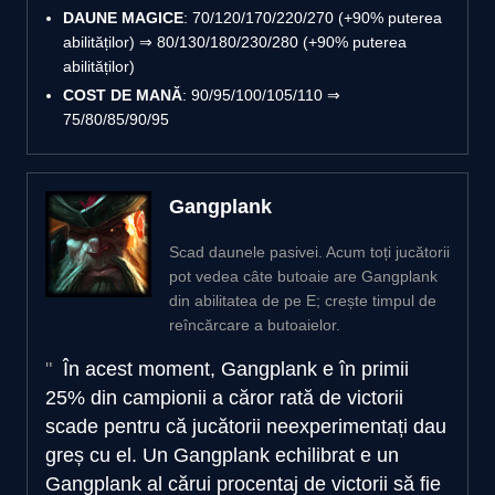
DAUNE MAGICE
: 70/120/170/220/270 (+90% puterea
abilităților) ⇒ 80/130/180/230/280 (+90% puterea
abilităților)
COST DE MANĂ
: 90/95/100/105/110 ⇒
75/80/85/90/95
Gangplank
Scad daunele pasivei. Acum toți jucătorii
pot vedea câte butoaie are Gangplank
din abilitatea de pe E; crește timpul de
reîncărcare a butoaielor.
În acest moment, Gangplank e în primii
25% din campionii a căror rată de victorii
scade pentru că jucătorii neexperimentați dau
greș cu el. Un Gangplank echilibrat e un
Gangplank al cărui procentaj de victorii să fie