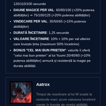
120/110/100 secunde
DAUNE MAGICE PER VAL
: 60/80/100 (+20% puterea
abilităților) ⇒ 75/100/125 (+20% puterea abilităților)
VINDECARE PER VAL
: 35/50/65 (+15% puterea
abilităților)
DURATĂ ÎNCETINIRE
: 1,25 secunde
VALOARE ÎNCETINIRE
: 10% + 10% per val ulterior
care lovește ținta (maximum 50% încetinire)
BONUS ''CEL MAI BUN PRIETEN''
: valurile îi oferă
''celui mai bun prieten'' al lui Yuumi 20/40/60 (+10%
puterea abilităților) armură și rezistență la magie pe
durata abilității.
Aatrox
Timpul de reactivare al lui W scade la
nivelurile mari; acum valoarea încetinirii
crește în funcție de nivelul abilității.