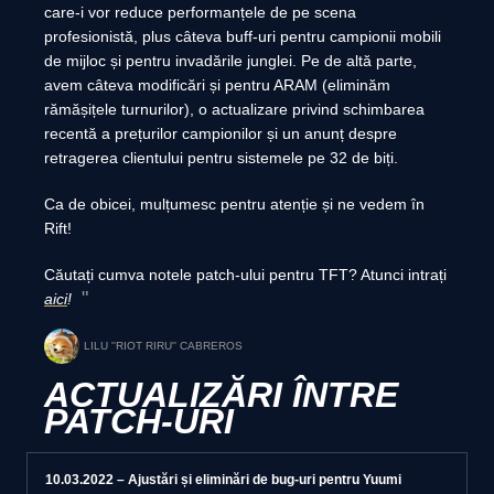
care-i vor reduce performanțele de pe scena
profesionistă, plus câteva buff-uri pentru campionii mobili
de mijloc și pentru invadările junglei. Pe de altă parte,
avem câteva modificări și pentru ARAM (eliminăm
rămășițele turnurilor), o actualizare privind schimbarea
recentă a prețurilor campionilor și un anunț despre
retragerea clientului pentru sistemele pe 32 de biți.
Ca de obicei, mulțumesc pentru atenție și ne vedem în
Rift!
Căutați cumva notele patch-ului pentru TFT? Atunci intrați
aici
!
LILU ''RIOT RIRU'' CABREROS
ACTUALIZĂRI ÎNTRE
PATCH-URI
10.03.2022 – Ajustări și eliminări de bug-uri pentru Yuumi