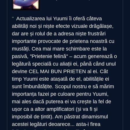
Actualizarea lui Yuumi îi oferă câteva
abilități noi și niște efecte vizuale drăgălașe,
dar are și rolul de a adresa niște frustrări
importante provocate de prietena noastră cu
mustăți. Cea mai mare schimbare este la
pasivă, ''Prietenie felină'' – acum generează o
legătură specială cu aliații ei, până când unul
devine CEL MAI BUN PRIETEN al ei. Cât
timp Yuumi este atașată de el, abilitățile ei
sunt îmbunătățite. Scopul nostru e să mărim
importanța fazei pe culoare pentru Yuumi,
mai ales dacă puterea ei va crește la fel de
ușor ca a altor amplificatori (și va fi și
imposibil de țintit). Am păstrat dinamismul
acestei legături deoarece... asta-i firea