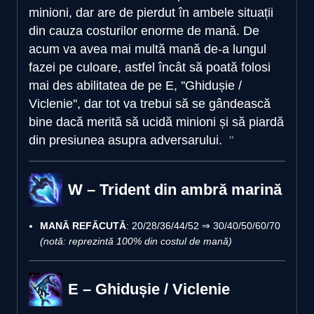
minioni, dar are de pierdut în ambele situații
din cauza costurilor enorme de mană. De
acum va avea mai multă mană de-a lungul
fazei pe culoare, astfel încât să poată folosi
mai des abilitatea de pe E, ''Ghidușie /
Viclenie'', dar tot va trebui să se gândească
bine dacă merită să ucidă minioni și să piardă
din presiunea asupra adversarului.
W – Trident din ambră marină
MANĂ REFĂCUTĂ
: 20/28/36/44/52 ⇒ 30/40/50/60/70
(notă: reprezintă 100% din costul de mană)
E – Ghidușie / Viclenie