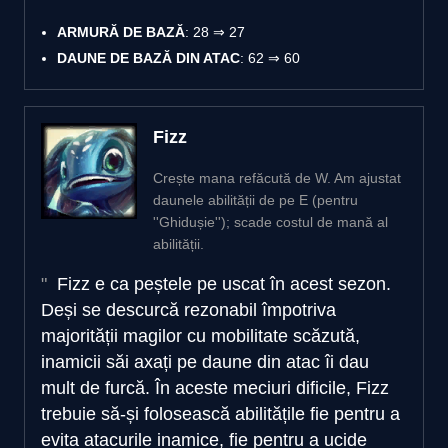
ARMURĂ DE BAZĂ
: 28 ⇒ 27
DAUNE DE BAZĂ DIN ATAC
: 62 ⇒ 60
Fizz
Crește mana refăcută de W. Am ajustat
daunele abilității de pe E (pentru
''Ghidușie''); scade costul de mană al
abilității.
Fizz e ca peștele pe uscat în acest sezon.
Deși se descurcă rezonabil împotriva
majorității magilor cu mobilitate scăzută,
inamicii săi axați pe daune din atac îi dau
mult de furcă. În aceste meciuri dificile, Fizz
trebuie să-și folosească abilitățile fie pentru a
evita atacurile inamice, fie pentru a ucide