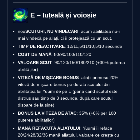
E – Iuțeală și voioșie
nou
SCUTURI, NU VINDECĂRI
: acum abilitatea nu-i
mai vindecă pe aliați, ci îi protejează cu un scut.
TIMP DE REACTIVARE
: 12/11,5/11/10,5/10 secunde
COST DE MANĂ
: 80/90/100/110/120
VALOARE SCUT
: 90/120/150/180/210 (+30% puterea
abilităților)
VITEZĂ DE MIȘCARE BONUS
: aliații primesc 20%
viteză de mișcare bonus pe durata scutului din
abilitatea lui Yuumi de pe E (până când scutul este
distrus sau timp de 3 secunde, după care scutul
dispare de la sine).
BONUS LA VITEZA DE ATAC
: 35% (+8% per 100
puterea abilităților)
MANĂ REFĂCUTĂ ALIATULUI
: Yuumi îi reface
20/24/28/32/36 mană aliatului, valoare ce crește cu