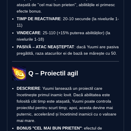
atașată de ''cel mai bun prieten'', abilitățile ei primesc
efecte bonus.
TIMP DE REACTIVARE
: 20-10 secunde (la nivelurile 1-
11)
VINDECARE
: 25-110 (+15% puterea abilităților) (la
nivelurile 1-18)
PASIVĂ – ATAC NEAȘTEPTAT
: dacă Yuumi are pasiva
pregătită, raza atacurilor ei de bază se mărește cu 50.
Q – Proiectil agil
DESCRIERE
: Yuumi lansează un proiectil care
încetinește primul inamic lovit. Dacă abilitatea este
folosită cât timp este atașată, Yuumi poate controla
proiectilul pentru scurt timp; apoi, acesta devine mai
puternic, accelerând și încetinind inamicii cu o valoare
mai mare.
BONUS ''CEL MAI BUN PRIETEN''
: efectul de