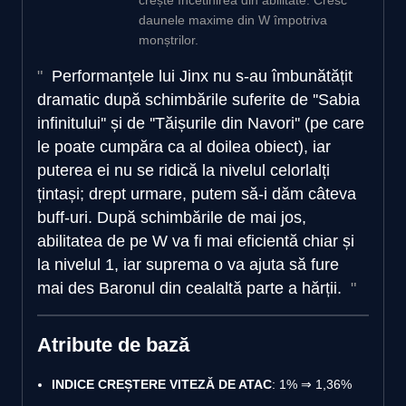
daunele maxime din W împotriva
monștrilor.
Performanțele lui Jinx nu s-au îmbunătățit
dramatic după schimbările suferite de ''Sabia
infinitului'' și de ''Tăișurile din Navori'' (pe care
le poate cumpăra ca al doilea obiect), iar
puterea ei nu se ridică la nivelul celorlalți
țintași; drept urmare, putem să-i dăm câteva
buff-uri. După schimbările de mai jos,
abilitatea de pe W va fi mai eficientă chiar și
la nivelul 1, iar suprema o va ajuta să fure
mai des Baronul din cealaltă parte a hărții.
Atribute de bază
INDICE CREȘTERE VITEZĂ DE ATAC
: 1% ⇒ 1,36%