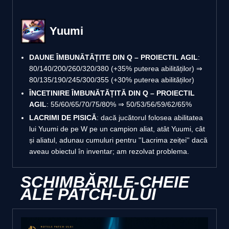
Yuumi
DAUNE ÎMBUNĂTĂȚITE DIN Q – PROIECTIL AGIL
:
80/140/200/260/320/380 (+35% puterea abilităților) ⇒
80/135/190/245/300/355 (+30% puterea abilităților)
ÎNCETINIRE ÎMBUNĂTĂȚITĂ DIN Q – PROIECTIL
AGIL
: 55/60/65/70/75/80% ⇒ 50/53/56/59/62/65%
LACRIMI DE PISICĂ
: dacă jucătorul folosea abilitatea
lui Yuumi de pe W pe un campion aliat, atât Yuumi, cât
și aliatul, adunau cumuluri pentru ''Lacrima zeiței'' dacă
aveau obiectul în inventar; am rezolvat problema.
SCHIMBĂRILE-CHEIE
ALE PATCH-ULUI