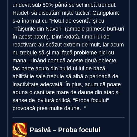
undeva sub 50% până se schimbă trendul.
Haideți să discutăm niște tactici. Gangplank
s-a înarmat cu ''Hoțul de esență'' și cu
''Tăișurile din Navori'' (ambele primesc buff-uri
în acest patch). Dintr-odată, timpii lui de
reactivare au scăzut extrem de mult, iar acum
nu trebuie să-și mai facă probleme nici cu
mana. Ținând cont că aceste două obiecte
fac parte acum din build-ul lui de bază,
abilitățile sale trebuie să aibă o perioadă de
inactivitate adecvată. În plus, acum că poate
aduna o cantitate mare de daune din atac și
șanse de lovitură critică, ''Proba focului''
provoacă prea multe daune.
Pasivă – Proba focului