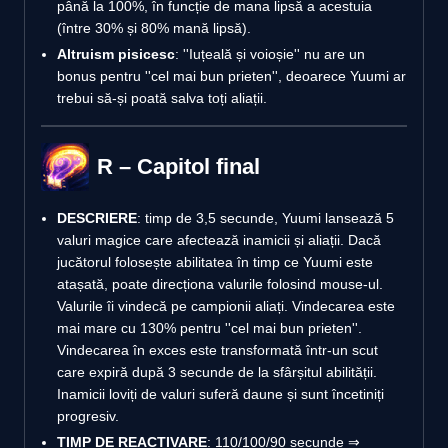
până la 100%, în funcție de mana lipsă a acestuia
(între 30% și 80% mană lipsă).
Altruism pisicesc
: ''Iuțeală și voioșie'' nu are un
bonus pentru ''cel mai bun prieten'', deoarece Yuumi ar
trebui să-și poată salva toți aliații.
R – Capitol final
DESCRIERE
: timp de 3,5 secunde, Yuumi lansează 5
valuri magice care afectează inamicii și aliații. Dacă
jucătorul folosește abilitatea în timp ce Yuumi este
atașată, poate direcționa valurile folosind mouse-ul.
Valurile îi vindecă pe campionii aliați. Vindecarea este
mai mare cu 130% pentru ''cel mai bun prieten''.
Vindecarea în exces este transformată într-un scut
care expiră după 3 secunde de la sfârșitul abilității.
Inamicii loviți de valuri suferă daune și sunt încetiniți
progresiv.
TIMP DE REACTIVARE
: 110/100/90 secunde ⇒