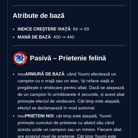
Atribute de bază
INDICE CREȘTERE VIAȚĂ
: 84 ⇒ 69
MANĂ DE BAZĂ
: 400 ⇒ 440
Pasivă – Prietenie felină
nou
ARMURĂ DE BAZĂ
: când Yuumi afectează un
campion cu o vrajă sau un atac, își reface viață și
pregătește o vindecare pentru aliați. Dacă se atașează
de un campion în următoarele 4 secunde, și acest aliat
primește efectul de vindecare. Cât timp este atașată,
efectul se declanșează în mod automat.
nou
PRIETENI NOI
: cât timp este atașată, Yuumi
primește cumuluri de prietenie cu aliatul său când
acesta ucide un campion sau un minion. Fiecare aliat
are propriul nivel de prietenie. Cât timp Yuumi este