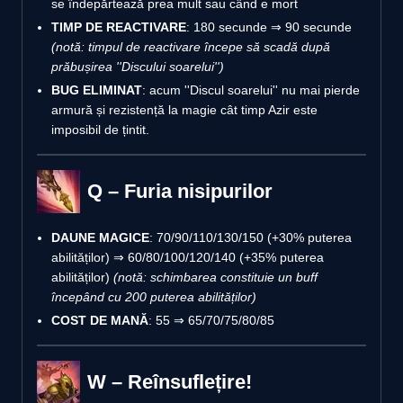
se îndepărtează prea mult sau când e mort
TIMP DE REACTIVARE
: 180 secunde ⇒ 90 secunde
(notă: timpul de reactivare începe să scadă după
prăbușirea ''Discului soarelui'')
BUG ELIMINAT
: acum ''Discul soarelui'' nu mai pierde
armură și rezistență la magie cât timp Azir este
imposibil de țintit.
Q – Furia nisipurilor
DAUNE MAGICE
: 70/90/110/130/150 (+30% puterea
abilităților) ⇒ 60/80/100/120/140 (+35% puterea
abilităților)
(notă: schimbarea constituie un buff
începând cu 200 puterea abilităților)
COST DE MANĂ
: 55 ⇒ 65/70/75/80/85
W – Reînsuflețire!