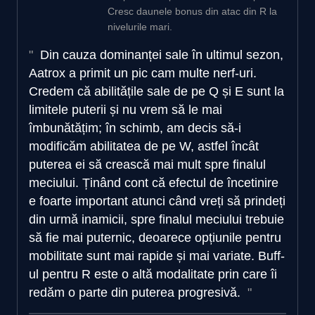
Cresc daunele bonus din atac din R la
nivelurile mari.
Din cauza dominanței sale în ultimul sezon,
Aatrox a primit un pic cam multe nerf-uri.
Credem că abilitățile sale de pe Q și E sunt la
limitele puterii și nu vrem să le mai
îmbunătățim; în schimb, am decis să-i
modificăm abilitatea de pe W, astfel încât
puterea ei să crească mai mult spre finalul
meciului. Ținând cont că efectul de încetinire
e foarte important atunci când vreți să prindeți
din urmă inamicii, spre finalul meciului trebuie
să fie mai puternic, deoarece opțiunile pentru
mobilitate sunt mai rapide și mai variate. Buff-
ul pentru R este o altă modalitate prin care îi
redăm o parte din puterea progresivă.