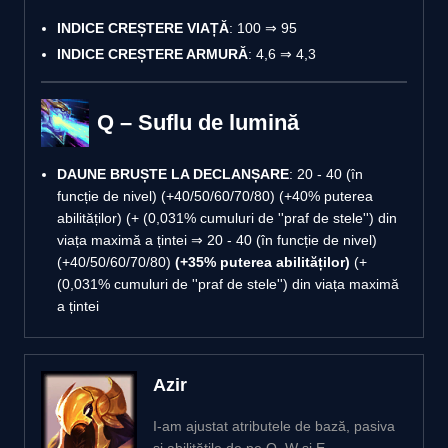
INDICE CREȘTERE VIAȚĂ
: 100 ⇒ 95
INDICE CREȘTERE ARMURĂ
: 4,6 ⇒ 4,3
Q – Suflu de lumină
DAUNE BRUȘTE LA DECLANȘARE
: 20 - 40 (în
funcție de nivel) (+40/50/60/70/80) (+40% puterea
abilităților) (+ (0,031% cumuluri de ''praf de stele'') din
viața maximă a țintei ⇒ 20 - 40 (în funcție de nivel)
(+40/50/60/70/80)
(+35% puterea abilităților)
(+
(0,031% cumuluri de ''praf de stele'') din viața maximă
a țintei
Azir
I-am ajustat atributele de bază, pasiva
și abilitățile de pe Q, W și E.