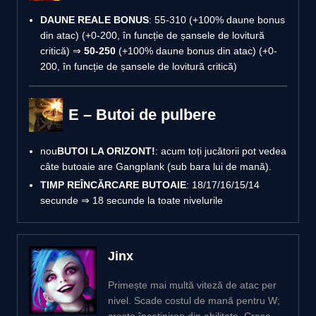
DAUNE REALE BONUS
: 55-310 (+100% daune bonus
din atac) (+0-200, în funcție de șansele de lovitură
critică) ⇒
50-250
(+100% daune bonus din atac) (+0-
200, în funcție de șansele de lovitură critică)
E – Butoi de pulbere
nou
BUTOI LA ORIZONT!
: acum toți jucătorii pot vedea
câte butoaie are Gangplank (sub bara lui de mană).
TIMP REÎNCĂRCARE BUTOAIE
: 18/17/16/15/14
secunde ⇒ 18 secunde la toate nivelurile
Jinx
Primește mai multă viteză de atac per
nivel. Scade costul de mană pentru W;
crește încetinirea din abilitate. Cresc