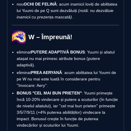
nou
OCHI DE FELINĂ
: acum inamicii loviți de abilitatea
lui Yuumi de pe Q sunt dezvăluiți
(notă: nu dezvăluie
inamicii cu prezența mascată).
W – Împreună!
eliminat
PUTERE ADAPTIVĂ BONUS
: Yuumi și aliatul
atașat nu mai primesc atribute bonus (putere
adaptivă).
eliminat
PREA AERYANĂ
: acum abilitatea lui Yuumi de
pe W nu mai este luată în considerare pentru
''Invocare: Aery''.
BONUS ''CEL MAI BUN PRIETEN''
: Yuumi primește
încă 10-20% vindecare și putere a scuturilor (în funcție
de nivelul aliatului), iar ''cel mai bun prieten'' primește
3/5/7/9/11 (+4% puterea abilităților) vindecare la
impact. Bonusul crește în funcție de puterea
vindecărilor și scuturilor lui Yuumi.