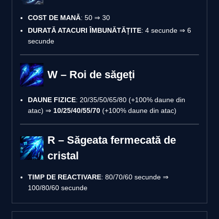
COST DE MANĂ
: 50 ⇒ 30
DURATĂ ATACURI ÎMBUNĂTĂȚITE
: 4 secunde ⇒ 6
secunde
W – Roi de săgeți
DAUNE FIZICE
: 20/35/50/65/80 (+100% daune din
atac) ⇒
10/25/40/55/70
(+100% daune din atac)
R – Săgeata fermecată de
cristal
TIMP DE REACTIVARE
: 80/70/60 secunde ⇒
100/80/60 secunde