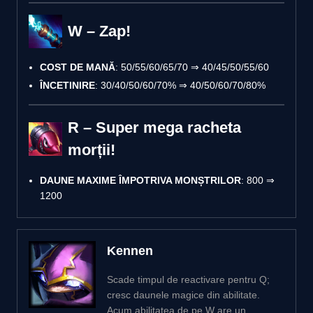
W – Zap!
COST DE MANĂ
: 50/55/60/65/70 ⇒ 40/45/50/55/60
ÎNCETINIRE
: 30/40/50/60/70% ⇒ 40/50/60/70/80%
R – Super mega racheta
morții!
DAUNE MAXIME ÎMPOTRIVA MONȘTRILOR
: 800 ⇒
1200
Kennen
Scade timpul de reactivare pentru Q;
cresc daunele magice din abilitate.
Acum abilitatea de pe W are un