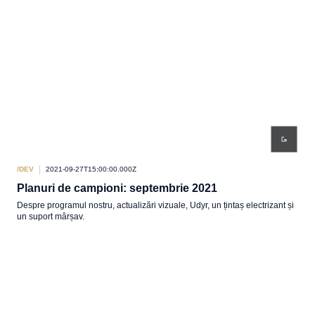
/DEV
2021-09-27T15:00:00.000Z
Planuri de campioni: septembrie 2021
Despre programul nostru, actualizări vizuale, Udyr, un țintaș electrizant și
un suport mârșav.