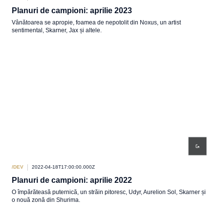
Planuri de campioni: aprilie 2023
Vânătoarea se apropie, foamea de nepotolit din Noxus, un artist
sentimental, Skarner, Jax și altele.
/DEV
2022-04-18T17:00:00.000Z
Planuri de campioni: aprilie 2022
O împărăteasă puternică, un străin pitoresc, Udyr, Aurelion Sol, Skarner și
o nouă zonă din Shurima.