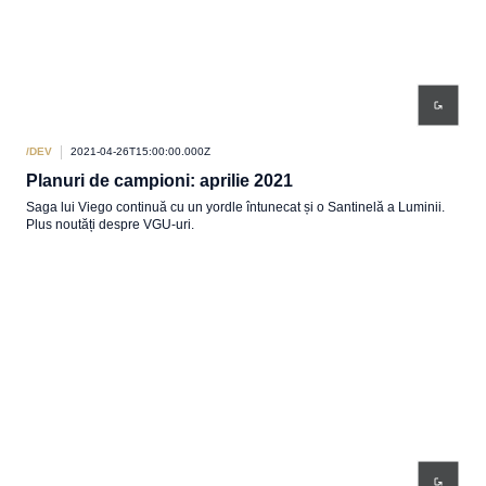
/DEV
2021-04-26T15:00:00.000Z
Planuri de campioni: aprilie 2021
Saga lui Viego continuă cu un yordle întunecat și o Santinelă a Luminii.
Plus noutăți despre VGU-uri.