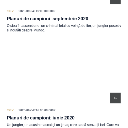
/DEV
2020-09-24T15:00:00.000Z
Planuri de campioni: septembrie 2020
O stea în ascensiune, un criminal letal cu voință de fier, un jungler posesiv
și noutăți despre Mundo.
/DEV
2020-06-04T16:00:00.000Z
Planuri de campioni: iunie 2020
Un jungler, un asasin mascat și un țintaș care caută senzații tari. Care va