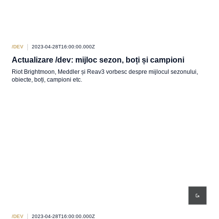
/DEV
2023-04-28T16:00:00.000Z
Actualizare /dev: mijloc sezon, boți și campioni
Riot Brightmoon, Meddler și Reav3 vorbesc despre mijlocul sezonului,
obiecte, boți, campioni etc.
/DEV
2023-04-28T16:00:00.000Z