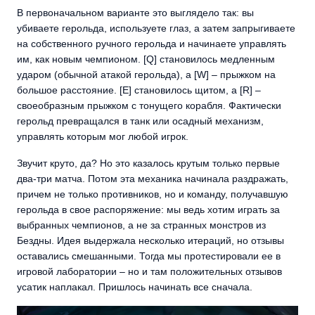
В первоначальном варианте это выглядело так: вы
убиваете герольда, используете глаз, а затем запрыгиваете
на собственного ручного герольда и начинаете управлять
им, как новым чемпионом. [Q] становилось медленным
ударом (обычной атакой герольда), а [W] – прыжком на
большое расстояние. [E] становилось щитом, а [R] –
своеобразным прыжком с тонущего корабля. Фактически
герольд превращался в танк или осадный механизм,
управлять которым мог любой игрок.
Звучит круто, да? Но это казалось крутым только первые
два-три матча. Потом эта механика начинала раздражать,
причем не только противников, но и команду, получавшую
герольда в свое распоряжение: мы ведь хотим играть за
выбранных чемпионов, а не за странных монстров из
Бездны. Идея выдержала несколько итераций, но отзывы
оставались смешанными. Тогда мы протестировали ее в
игровой лаборатории – но и там положительных отзывов
усатик наплакал. Пришлось начинать все сначала.