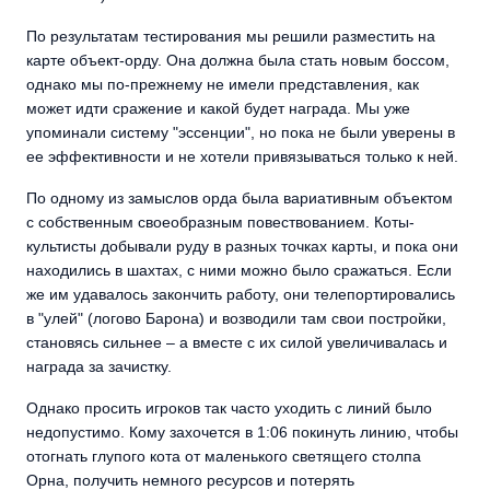
По результатам тестирования мы решили разместить на
карте объект-орду. Она должна была стать новым боссом,
однако мы по-прежнему не имели представления, как
может идти сражение и какой будет награда. Мы уже
упоминали систему "эссенции", но пока не были уверены в
ее эффективности и не хотели привязываться только к ней.
По одному из замыслов орда была вариативным объектом
с собственным своеобразным повествованием. Коты-
культисты добывали руду в разных точках карты, и пока они
находились в шахтах, с ними можно было сражаться. Если
же им удавалось закончить работу, они телепортировались
в "улей" (логово Барона) и возводили там свои постройки,
становясь сильнее – а вместе с их силой увеличивалась и
награда за зачистку.
Однако просить игроков так часто уходить с линий было
недопустимо. Кому захочется в 1:06 покинуть линию, чтобы
отогнать глупого кота от маленького светящего столпа
Орна, получить немного ресурсов и потерять