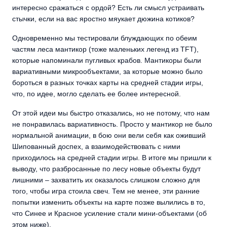
интересно сражаться с ордой? Есть ли смысл устраивать
стычки, если на вас яростно мяукает дюжина котиков?
Одновременно мы тестировали блуждающих по обеим
частям леса мантикор (тоже маленьких легенд из TFT),
которые напоминали пугливых крабов. Мантикоры были
вариативными микрообъектами, за которые можно было
бороться в разных точках карты на средней стадии игры,
что, по идее, могло сделать ее более интересной.
От этой идеи мы быстро отказались, но не потому, что нам
не понравилась вариативность. Просто у мантикор не было
нормальной анимации, в бою они вели себя как оживший
Шипованный доспех, а взаимодействовать с ними
приходилось на средней стадии игры. В итоге мы пришли к
выводу, что разбросанные по лесу новые объекты будут
лишними – захватить их оказалось слишком сложно для
того, чтобы игра стоила свеч. Тем не менее, эти ранние
попытки изменить объекты на карте позже вылились в то,
что Синее и Красное усиление стали мини-объектами (об
этом ниже).