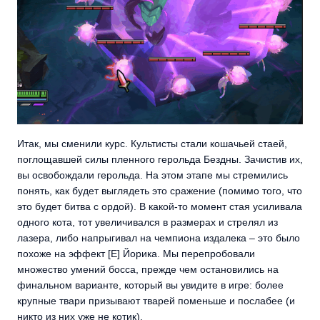
Итак, мы сменили курс. Культисты стали кошачьей стаей,
поглощавшей силы пленного герольда Бездны. Зачистив их,
вы освобождали герольда. На этом этапе мы стремились
понять, как будет выглядеть это сражение (помимо того, что
это будет битва с ордой). В какой-то момент стая усиливала
одного кота, тот увеличивался в размерах и стрелял из
лазера, либо напрыгивал на чемпиона издалека – это было
похоже на эффект [E] Йорика. Мы перепробовали
множество умений босса, прежде чем остановились на
финальном варианте, который вы увидите в игре: более
крупные твари призывают тварей поменьше и послабее (и
никто из них уже не котик).