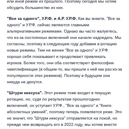
или иной режим из прошлого. Поэтому сегодня мы хотим
обсудить большинство из них.
"Все за одного", У.Р.Ф. и А.Р. У.Р.Ф.
Как вы знаете, "Все за
одного" и У.Р.Ф. сейчас являются главными
альтернативными режимами. Однако вы часто жалуетесь,
что из-за постоянных включений они начали надоедать. Мы
согласны, поэтому в следующем году добавим в ротацию
новые режимы. Тем не менее "Все за одного" и У.Р.Ф.
хорошо себя показывают и продолжают привлекать
игроков. Более того, они оба соответствуют философии
чамплификации (в общем-то, мы пришли к ней как раз из-за
популярности этих режимов). Поэтому в будущем они
никуда не денутся.
"Штурм нексуса".
Этот режим тоже входит в текущую
ротацию, но, судя по результатам прошлогодних
включений, он уступает У.Р.Ф., "Все за одного" и "Книге
абсолютных умений", поэтому теперь появляется реже. Это
не значит, что "Штурм нексуса" отправляется на покой, но
прежде чем возвращать его в 2022 году, мы хотим внести