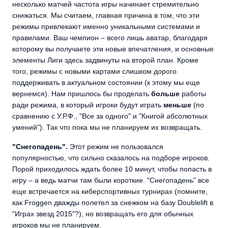
несколько матчей частота игры начинает стремительно
снижаться. Мы считаем, главная причина в том, что эти
режимы привлекают именно уникальными системами и
правилами. Ваш чемпион – всего лишь аватар, благодаря
которому вы получаете эти новые впечатления, и основные
элементы Лиги здесь задвинуты на второй план. Кроме
того, режимы с новыми картами слишком дорого
поддерживать в актуальном состоянии (к этому мы еще
вернемся). Нам пришлось бы проделать
больше
работы
ради режима, в который игроки будут играть
меньше
(по
сравнению с У.Р.Ф., "Все за одного" и "Книгой абсолютных
умений"). Так что пока мы не планируем их возвращать.
"Снегопадень".
Этот режим не пользовался
популярностью, что сильно сказалось на подборе игроков.
Порой приходилось ждать более 10 минут, чтобы попасть в
игру – а ведь матчи там были короткие. "Снегопадень" все
еще встречается на киберспортивных турнирах (помните,
как Froggen дважды полетел за снежком на базу Doublelift в
"Играх звезд 2015"?), но возвращать его для обычных
игроков мы не планируем.