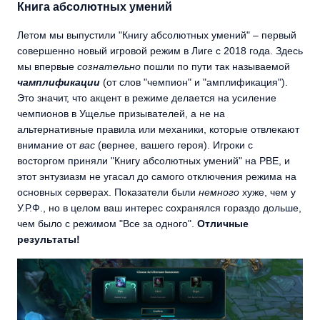
Книга абсолютных умений
Летом мы выпустили "Книгу абсолютных умений" – первый
совершенно новый игровой режим в Лиге с 2018 года. Здесь
мы впервые
сознательно
пошли по пути так называемой
чамплификации
(от слов "чемпион" и "амплификация").
Это значит, что акцент в режиме делается на усиление
чемпионов в Ущелье призывателей, а не на
альтернативные правила или механики, которые отвлекают
внимание от
вас
(вернее, вашего героя). Игроки с
восторгом приняли "Книгу абсолютных умений" на PBE, и
этот энтузиазм не угасал до самого отключения режима на
основных серверах. Показатели были
немного
хуже, чем у
У.Р.Ф., но в целом ваш интерес сохранялся гораздо дольше,
чем было с режимом "Все за одного".
Отличные
результаты!