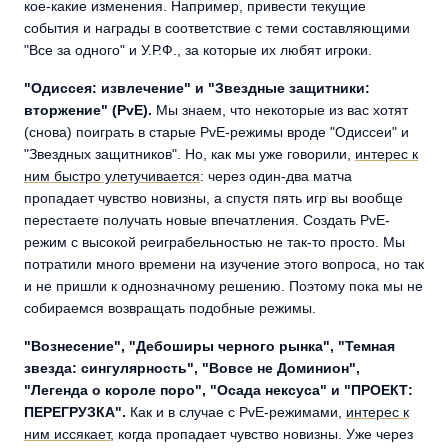
кое-какие изменения. Например, привести текущие
события и награды в соответствие с теми составляющими
"Все за одного" и У.Р.Ф., за которые их любят игроки.
"Одиссея: извлечение" и "Звездные защитники:
вторжение" (PvE).
Мы знаем, что некоторые из вас хотят
(снова) поиграть в старые PvE-режимы вроде "Одиссеи" и
"Звездных защитников". Но, как мы уже говорили,
интерес к
ним быстро улетучивается
: через один-два матча
пропадает чувство новизны, а спустя пять игр вы вообще
перестаете получать новые впечатления. Создать PvE-
режим с высокой реиграбельностью не так-то просто. Мы
потратили много времени на изучение этого вопроса, но так
и не пришли к однозначному решению. Поэтому пока мы не
собираемся возвращать подобные режимы.
"Вознесение", "Дебоширы черного рынка", "Темная
звезда: сингулярность", "Вовсе не Доминион",
"Легенда о короле поро", "Осада нексуса" и "ПРОЕКТ:
ПЕРЕГРУЗКА".
Как и в случае с PvE-режимами,
интерес к
ним иссякает
, когда пропадает чувство новизны. Уже через