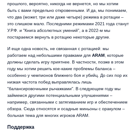
прошлого, вероятно, никогда не вернется, но мы хотим
быть с вами предельно откровенными. И да, мы понимаем,
что два (может, три или даже четыре) режима в ротации –
это слишком мало. Последними режимами 2021 года станут
У.Р.Ф. и "Книга абсолютных умений", а в 2022-м мы
постараемся вернуть в ротацию некоторые другие.
И еще одна новость, не связанная с ротацией: мы
работаем над небольшими правками для
ARAM
, которые
должны сделать игру приятнее. В частности, позже в этом
году мы хотим решить кое-какие проблемы баланса –
особенно у чемпионов ближнего боя и убийц. До сих пор их
низкая частота побед выправлялась лишь
"балансировочными рычажками". В следующем году мы
займемся другими потенциальными улучшениями –
например, связанными с затягиванием игр и обеспечением
обзора. Сюда относятся и осадные миньоны с оракулом –
больная тема для многих игроков ARAM.
Поддержка