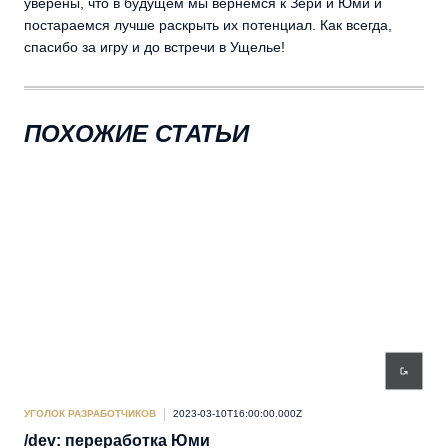
уверены, что в будущем мы вернемся к Зери и Юми и
постараемся лучше раскрыть их потенциал. Как всегда,
спасибо за игру и до встречи в Ущелье!
ПОХОЖИЕ СТАТЬИ
УГОЛОК РАЗРАБОТЧИКОВ
2023-03-10T16:00:00.000Z
УГО
/dev: перерaботка Юми
/d