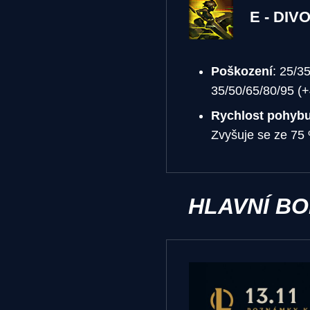
E - DIV
Poškození
: 25/3
35/50/65/80/95 (+
Rychlost pohyb
Zvyšuje se ze 75
HLAVNÍ B