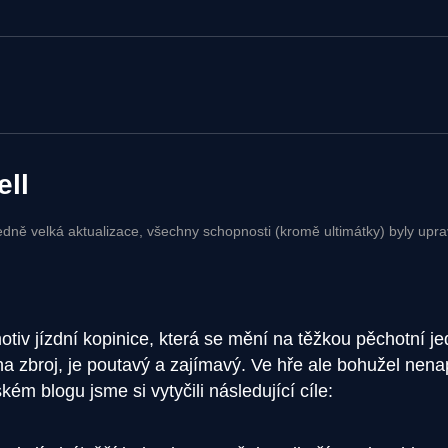
ell
edně velká aktualizace, všechny schopnosti (kromě ultimátky) byly upra
otiv jízdní kopinice, která se mění na těžkou pěchotní j
a zbroj, je poutavý a zajímavý. Ve hře ale bohužel nenap
m blogu jsme si vytyčili následující cíle: