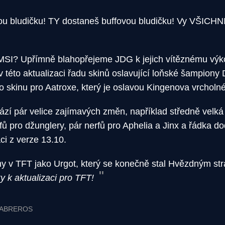
u bludičku! TY dostaneš buffovou bludičku! Vy VŠICHNI
e MSI? Upřímně blahopřejeme JDG k jejich vítěznému výk
v této aktualizaci řadu skinů oslavující loňské šampiony
ho skinu pro Aatroxe, který je oslavou Kingenova vrcholn
ází pár velice zajímavých změn, například středně velká 
ffů pro džunglery, pár nerfů pro Aphelia a Jinx a řádka 
ci z verze 13.10.
sny v TFT jako Urgot, který se konečně stal Hvězdným st
k aktualizaci pro TFT!
 CABREROS