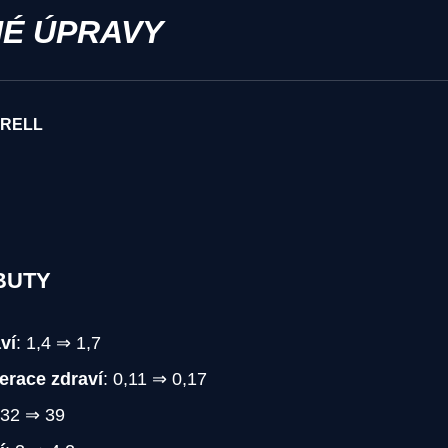
É ÚPRAVY
U RELL
BUTY
ví
: 1,4 ⇒ 1,7
erace zdraví
: 0,11 ⇒ 0,17
 32 ⇒ 39