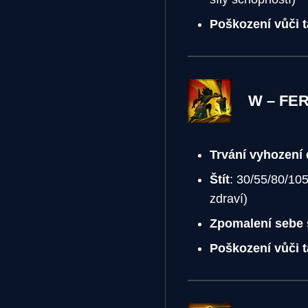
Poškození vůči 
W – FE
Trvání vyhození
Štít
: 30/55/80/10
zdraví)
Zpomalení sebe
Poškození vůči 