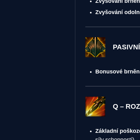
Zvyšování brněn
Zvyšování odolno
PASIVN
Bonusové brnění
Q – RO
Základní poškoz
síly schopností)