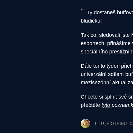
Ty dostaneš buffovo
bludičku!
Tak co, sledovali jst
esportech, přinášíme 
speciálního prestižní
Dále tento týden přich
univerzální sdílení bu
mezisezónní aktualiza
Chcete si splnit své 
přečtěte
tyto
poznámky 
LILU „RIOTRIRU“