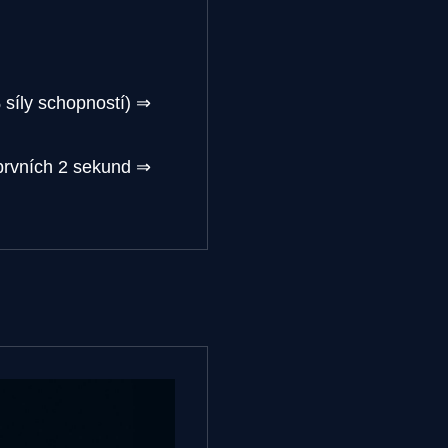
 síly schopností) ⇒
prvních 2 sekund ⇒