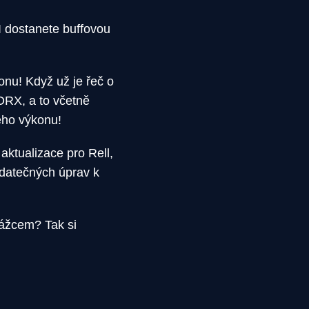
 dostanete buffovou
onu! Když už je řeč o
 DRX, a to včetně
ého výkonu!
aktualizace pro Rell,
dodatečných úprav k
rážcem? Tak si