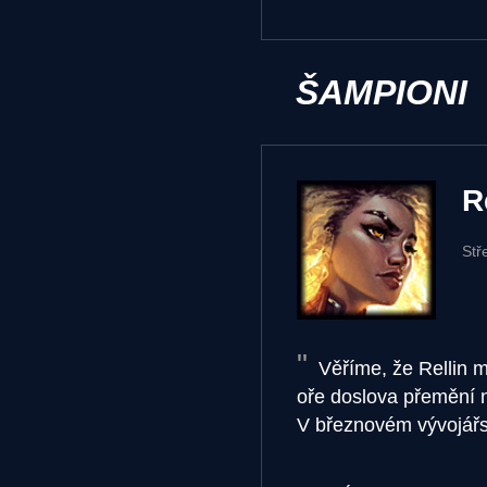
ŠAMPIONI
R
Stř
Věříme, že Rellin m
oře doslova přemění n
V březnovém vývojářské