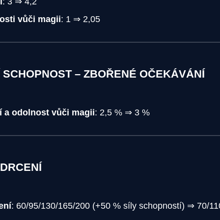
í
: 3 ⇒ 4,2
sti vůči magii
: 1 ⇒ 2,05
Í SCHOPNOST – ZBOŘENÉ OČEKÁVÁNÍ
 a odolnost vůči magii
: 2,5 % ⇒ 3 %
ZDRCENÍ
ení
: 60/95/130/165/200 (+50 % síly schopností) ⇒ 70/1