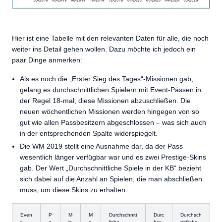
Hier ist eine Tabelle mit den relevanten Daten für alle, die noch
weiter ins Detail gehen wollen. Dazu möchte ich jedoch ein
paar Dinge anmerken:
Als es noch die „Erster Sieg des Tages“-Missionen gab,
gelang es durchschnittlichen Spielern mit Event-Pässen in
der Regel 18-mal, diese Missionen abzuschließen. Die
neuen wöchentlichen Missionen werden hingegen von so
gut wie allen Passbesitzern abgeschlossen – was sich auch
in der entsprechenden Spalte widerspiegelt.
Die WM 2019 stellt eine Ausnahme dar, da der Pass
wesentlich länger verfügbar war und es zwei Prestige-Skins
gab. Der Wert „Durchschnittliche Spiele in der KB“ bezieht
sich dabei auf die Anzahl an Spielen, die man abschließen
muss, um diese Skins zu erhalten.
Even
P
M
M
Durchschnitt
Durc
Durchsch
t
a
is
a
liche
hsc
nittliche