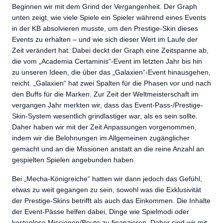
Beginnen wir mit dem Grind der Vergangenheit. Der Graph
unten zeigt, wie viele Spiele ein Spieler während eines Events
in der KB absolvieren musste, um den Prestige-Skin dieses
Events zu erhalten – und wie sich dieser Wert im Laufe der
Zeit verändert hat. Dabei deckt der Graph eine Zeitspanne ab,
die vom „Academia Certaminis“-Event im letzten Jahr bis hin
zu unseren Ideen, die über das „Galaxien“-Event hinausgehen,
reicht. „Galaxien“ hat zwei Spalten für die Phasen vor und nach
den Buffs für die Marken. Zur Zeit der Weltmeisterschaft im
vergangen Jahr merkten wir, dass das Event-Pass-/Prestige-
Skin-System wesentlich grindlastiger war, als es sein sollte.
Daher haben wir mit der Zeit Anpassungen vorgenommen,
indem wir die Belohnungen im Allgemeinen zugänglicher
gemacht und an die Missionen anstatt an die reine Anzahl an
gespielten Spielen angebunden haben.
Bei „Mecha-Königreiche“ hatten wir dann jedoch das Gefühl,
etwas zu weit gegangen zu sein, sowohl was die Exklusivität
der Prestige-Skins betrifft als auch das Einkommen. Die Inhalte
der Event-Pässe helfen dabei, Dinge wie Spielmodi oder
kostenlose Missionen/Beute zu finanzieren. Daher sind wir mit