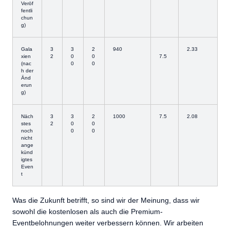
Veröf
fentli
chun
g)
Gala
3
3
2
940
2.33
xien
2
0
0
7.5
(nac
0
0
h der
Änd
erun
g)
Näch
3
3
2
1000
7.5
2.08
stes
2
0
0
noch
0
0
nicht
ange
künd
igtes
Even
t
Was die Zukunft betrifft, so sind wir der Meinung, dass wir
sowohl die kostenlosen als auch die Premium-
Eventbelohnungen weiter verbessern können. Wir arbeiten