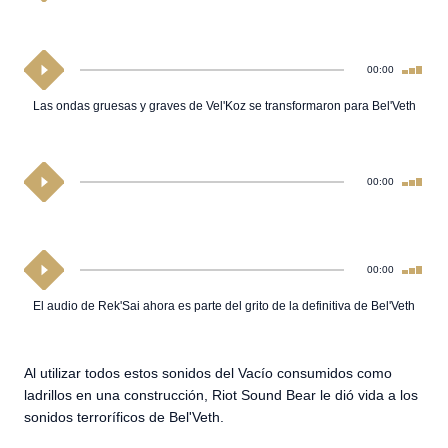
00:00
Las ondas gruesas y graves de Vel'Koz se transformaron para Bel'Veth
00:00
00:00
El audio de Rek'Sai ahora es parte del grito de la definitiva de Bel'Veth
Al utilizar todos estos sonidos del Vacío consumidos como
ladrillos en una construcción, Riot Sound Bear le dió vida a los
sonidos terroríficos de Bel'Veth.