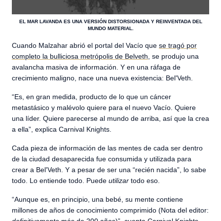
EL MAR LAVANDA ES UNA VERSIÓN DISTORSIONADA Y REINVENTADA DEL
MUNDO MATERIAL.
Cuando Malzahar abrió el portal del Vacío que
se tragó por
completo la bulliciosa metrópolis de Belveth
, se produjo una
avalancha masiva de información. Y en una ráfaga de
crecimiento maligno, nace una nueva existencia: Bel'Veth.
“Es, en gran medida, producto de lo que un cáncer
metastásico y malévolo quiere para el nuevo Vacío. Quiere
una líder. Quiere parecerse al mundo de arriba, así que la crea
a ella”, explica Carnival Knights.
Cada pieza de información de las mentes de cada ser dentro
de la ciudad desaparecida fue consumida y utilizada para
crear a Bel'Veth. Y a pesar de ser una “recién nacida”, lo sabe
todo. Lo entiende todo. Puede
utilizar
todo eso.
“Aunque es, en principio, una bebé, su mente contiene
millones de años de conocimiento comprimido (Nota del editor:
definitivamente
más de 200 años)”, cuenta Carnival Knights.