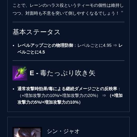
ことで、レーンのハラス役というティーモの個性は維持し
つつ、対面時も不意を突いて倒しやすくなるでしょう！
基本ステータス
レベルアップごとの物理防御
：レベルごとに4.95 ⇒
レ
ベルごとに4.5
E - 毒たっぷり吹き矢
通常攻撃時効果/毒による継続ダメージごとの反映率
：
（+増加攻撃力の10%/+増加攻撃力の20%） ⇒
（+増加
攻撃力の5%/+増加攻撃力の10%）
シン・ジャオ