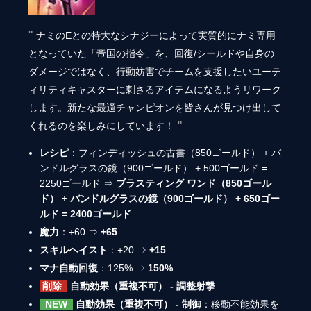
ナミのEとの特大なシナジーによって実質的にナミ専用
となっていた「帝国の指令」を、回復/シールドや自身の
ダメージではなく、行動妨害でチームを支援したいユーテ
ィリティキャスターに刺さるアイテムになるようリワーク
します。新たな最適チャンピオンを皆さんが見つけ出して
くれるのを楽しみにしています！
レシピ
：フィンディッシュの古書（850ゴールド） + バ
ンドルグラスの鏡（900ゴールド） + 500ゴールド =
2250ゴールド ⇒
ブラスティング ワンド（850ゴール
ド） + バンドルグラスの鏡（900ゴールド） + 650ゴー
ルド = 2400ゴールド
魔力
：+60 ⇒
+65
スキルヘイスト
：+20 ⇒
+15
マナ自動回復
：125% ⇒
150%
削除
自動効果（重複不可） - 調整射撃
NEW
自動効果（重複不可） - 制御
：移動不能効果を