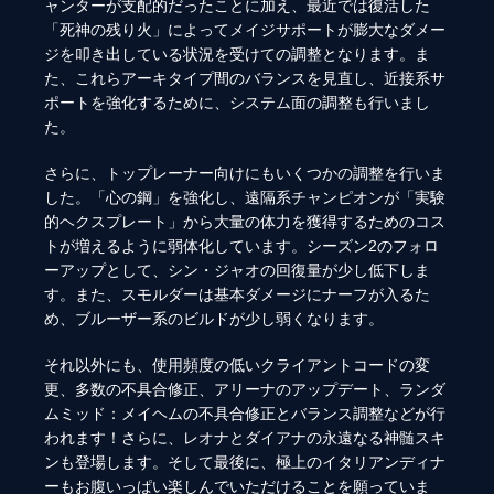
ャンターが支配的だったことに加え、最近では復活した
「死神の残り火」によってメイジサポートが膨大なダメー
ジを叩き出している状況を受けての調整となります。ま
た、これらアーキタイプ間のバランスを見直し、近接系サ
ポートを強化するために、システム面の調整も行いまし
た。
さらに、トップレーナー向けにもいくつかの調整を行いま
した。「心の鋼」を強化し、遠隔系チャンピオンが「実験
的ヘクスプレート」から大量の体力を獲得するためのコス
トが増えるように弱体化しています。シーズン2のフォロ
ーアップとして、シン・ジャオの回復量が少し低下しま
す。また、スモルダーは基本ダメージにナーフが入るた
め、ブルーザー系のビルドが少し弱くなります。
それ以外にも、使用頻度の低いクライアントコードの変
更、多数の不具合修正、アリーナのアップデート、ランダ
ムミッド：メイヘムの不具合修正とバランス調整などが行
われます！さらに、レオナとダイアナの永遠なる神髄スキ
ンも登場します。そして最後に、極上のイタリアンディナ
ーもお腹いっぱい楽しんでいただけることを願っていま