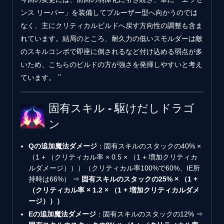
ンス リーバー」を装備してブルーザー型へ向かうのでは
なく、主にクリティカルビルドへ戻す方向性の調整も含ま
れています。結局のところ、耐久力の低いスモルダーは敵
のスキルコンボで即座に倒されるなど付け込める弱点が多
いため、こちらのビルドの方が強さを発揮しやすいと考え
ています。
固有スキル - 駆けだしドラゴ
ン
Qの追加魔法ダメージ
：固有スキルのスタックの40% ×
（1 + （クリティカル率 × 0.5 × （1 + 増加クリティカ
ルダメージ）））（クリティカル率100%で60%、IE所
持時は66%） ⇒
固有スキルのスタックの25% × （1 +
（クリティカル率 × 1.2 × （1 + 増加クリティカルダメ
ージ）））
Eの追加魔法ダメージ
：固有スキルのスタックの12% ⇒