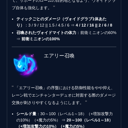
て、サポートのロームの目的地となるよう、ヴォイドグラ
ブ自体も強化します。
ティックごとのダメージ（ヴォイドグラブ1体あた
り）
：3 / 9 / 12 || 1.5 / 4.5 / 6 ⇒
4 / 12 / 16 || 2 / 6 / 8
召喚されたヴォイドマイトの体力
：前衛ミニオンの60%
⇒
前衛ミニオンの100%
エアリー召喚
「エアリー召喚」の序盤における防御性能をやや抑え、
レーン戦でエンチャンターデュオに対面する際のダメージ
交換が刺さりやすくなるようにします。
シールド量
：30～100（レベル1～18）（+増加攻撃力
の10%）（+魔力の5%） ⇒
20～100（レベル1～18）
（+増加攻撃力の10%）（+魔力の5%）