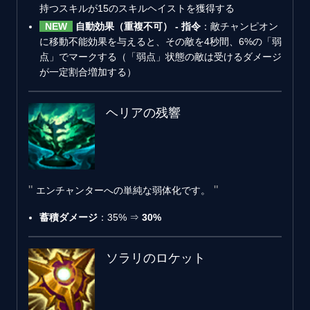
持つスキルが15のスキルヘイストを獲得する
NEW
自動効果（重複不可） - 指令
：敵チャンピオン
に移動不能効果を与えると、その敵を4秒間、6%の「弱
点」でマークする（「弱点」状態の敵は受けるダメージ
が一定割合増加する）
ヘリアの残響
エンチャンターへの単純な弱体化です。
蓄積ダメージ
：35% ⇒
30%
ソラリのロケット