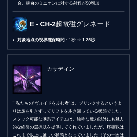
合、砲台のミニオンに対する射程が50増加
E - CH-2超電磁グレネード
対象地点の視界確保時間
：1秒 ⇒
1.25秒
カサディン
私たちの“ヴォイドを歩む者”は、ブリンクするというよ
りは足を引きずってリフトを歩き回っている状態でした。
スタック可能な涙系アイテムは、純粋な魔力以外にも魅力
的な終盤の選択肢を提供してくれていましたが、序盤戦は
これまで以上に厳しい状態となっていました（その一因は