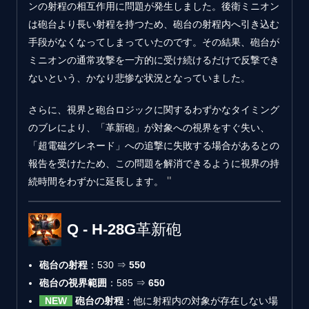
ンの射程の相互作用に問題が発生しました。後衛ミニオン
は砲台より長い射程を持つため、砲台の射程内へ引き込む
手段がなくなってしまっていたのです。その結果、砲台が
ミニオンの通常攻撃を一方的に受け続けるだけで反撃でき
ないという、かなり悲惨な状況となっていました。
さらに、視界と砲台ロジックに関するわずかなタイミング
のブレにより、「革新砲」が対象への視界をすぐ失い、
「超電磁グレネード」への追撃に失敗する場合があるとの
報告を受けたため、この問題を解消できるように視界の持
続時間をわずかに延長します。
Q - H-28G革新砲
砲台の射程
：530 ⇒
550
砲台の視界範囲
：585 ⇒
650
NEW
砲台の射程
：他に射程内の対象が存在しない場