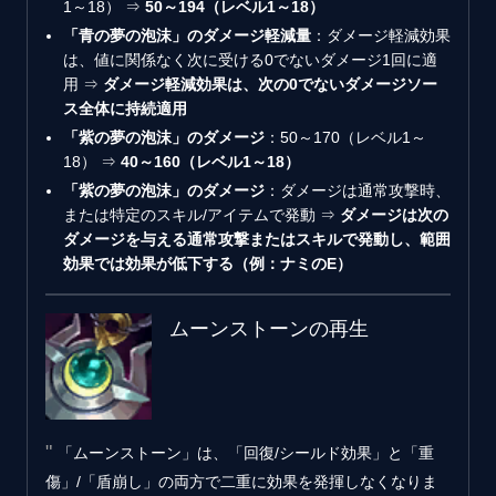
1～18） ⇒
50～194（レベル1～18）
「青の夢の泡沫」のダメージ軽減量
：ダメージ軽減効果
は、値に関係なく次に受ける0でないダメージ1回に適
用 ⇒
ダメージ軽減効果は、次の0でないダメージソー
ス全体に持続適用
「紫の夢の泡沫」のダメージ
：50～170（レベル1～
18） ⇒
40～160（レベル1～18）
「紫の夢の泡沫」のダメージ
：ダメージは通常攻撃時、
または特定のスキル/アイテムで発動 ⇒
ダメージは次の
ダメージを与える通常攻撃またはスキルで発動し、範囲
効果では効果が低下する（例：ナミのE）
ムーンストーンの再生
「ムーンストーン」は、「回復/シールド効果」と「重
傷」/「盾崩し」の両方で二重に効果を発揮しなくなりま