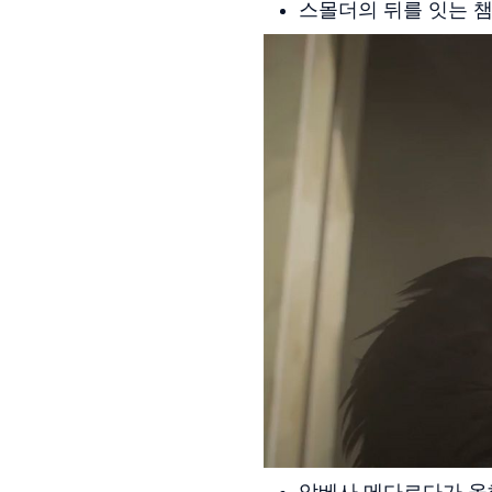
스몰더의 뒤를 잇는 
암베사 메다르다가 올