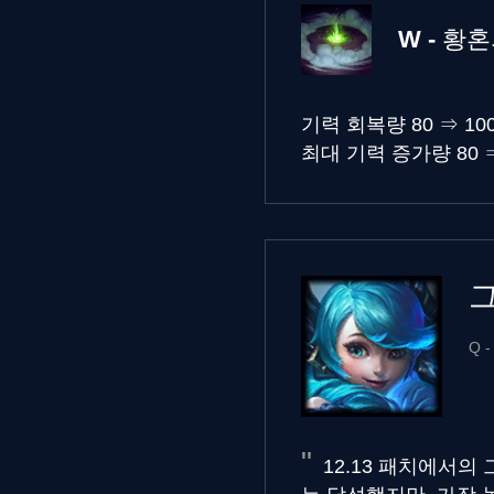
W - 황
기력 회복량
80
⇒
10
최대 기력 증가량
80
Q 
12.13 패치에서의