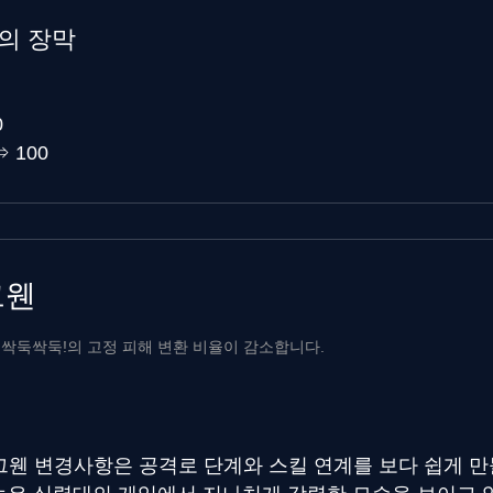
혼의 장막
0
⇒
100
그웬
- 싹둑싹둑!의 고정 피해 변환 비율이 감소합니다.
 그웬 변경사항은 공격로 단계와 스킬 연계를 보다 쉽게 