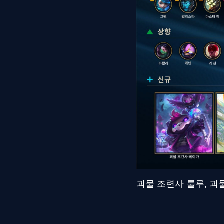
괴물 조련사 룰루, 괴