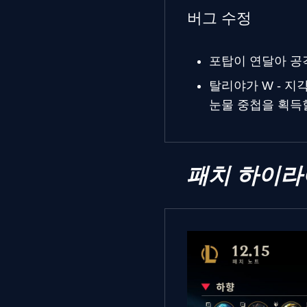
버그 수정
포탑이 연달아 공
탈리야가 W - 지
눈물 중첩을 획득
패치 하이라