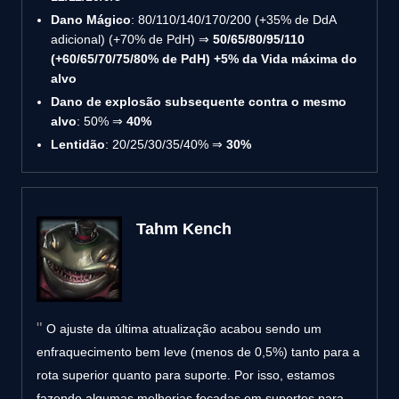
Dano Mágico
: 80/110/140/170/200 (+35% de DdA
adicional) (+70% de PdH) ⇒
50/65/80/95/110
(+60/65/70/75/80% de PdH) +5% da Vida máxima do
alvo
Dano de explosão subsequente contra o mesmo
alvo
: 50% ⇒
40%
Lentidão
: 20/25/30/35/40% ⇒
30%
Tahm Kench
O ajuste da última atualização acabou sendo um
enfraquecimento bem leve (menos de 0,5%) tanto para a
rota superior quanto para suporte. Por isso, estamos
fazendo algumas melhorias focadas em suportes para