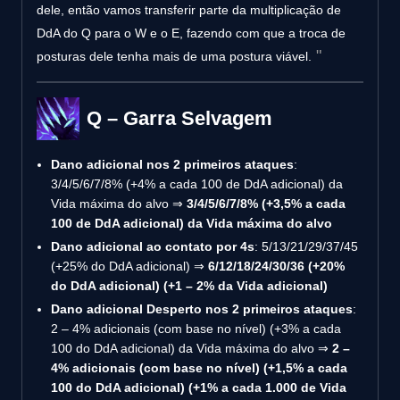
dele, então vamos transferir parte da multiplicação de
DdA do Q para o W e o E, fazendo com que a troca de
posturas dele tenha mais de uma postura viável.
Q – Garra Selvagem
Dano adicional nos 2 primeiros ataques
:
3/4/5/6/7/8% (+4% a cada 100 de DdA adicional) da
Vida máxima do alvo ⇒
3/4/5/6/7/8% (+3,5% a cada
100 de DdA adicional) da Vida máxima do alvo
Dano adicional ao contato por 4s
: 5/13/21/29/37/45
(+25% do DdA adicional) ⇒
6/12/18/24/30/36 (+20%
do DdA adicional) (+1 – 2% da Vida adicional)
Dano adicional Desperto nos 2 primeiros ataques
:
2 – 4% adicionais (com base no nível) (+3% a cada
100 do DdA adicional) da Vida máxima do alvo ⇒
2 –
4% adicionais (com base no nível) (+1,5% a cada
100 do DdA adicional) (+1% a cada 1.000 de Vida