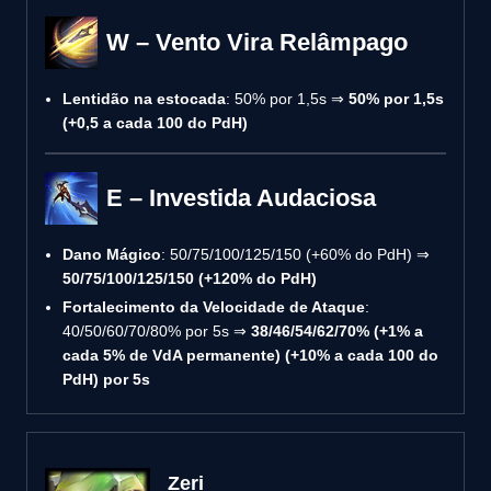
W – Vento Vira Relâmpago
Lentidão na estocada
: 50% por 1,5s ⇒
50% por 1,5s
(+0,5 a cada 100 do PdH)
E – Investida Audaciosa
Dano Mágico
: 50/75/100/125/150 (+60% do PdH) ⇒
50/75/100/125/150 (+120% do PdH)
Fortalecimento da Velocidade de Ataque
:
40/50/60/70/80% por 5s ⇒
38/46/54/62/70% (+1% a
cada 5% de VdA permanente) (+10% a cada 100 do
PdH) por 5s
Zeri