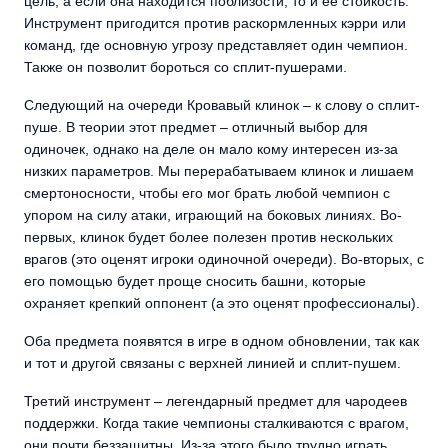
цель, а если она находится поблизости, то и ее стойкость.
Инструмент пригодится против раскормленных кэрри или
команд, где основную угрозу представляет один чемпион.
Также он позволит бороться со сплит-пушерами.
Следующий на очереди Кровавый клинок – к слову о сплит-
пуше. В теории этот предмет – отличный выбор для
одиночек, однако на деле он мало кому интересен из-за
низких параметров. Мы перерабатываем клинок и лишаем
смертоносности, чтобы его мог брать любой чемпион с
упором на силу атаки, играющий на боковых линиях. Во-
первых, клинок будет более полезен против нескольких
врагов (это оценят игроки одиночной очереди). Во-вторых, с
его помощью будет проще сносить башни, которые
охраняет крепкий оппонент (а это оценят профессионалы).
Оба предмета появятся в игре в одном обновлении, так как
и тот и другой связаны с верхней линией и сплит-пушем.
Третий инструмент – легендарный предмет для чародеев
поддержки. Когда такие чемпионы сталкиваются с врагом,
они почти беззащитны. Из-за этого было трудно играть