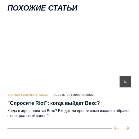
ПОХОЖИЕ СТАТЬИ
УГОЛОК РАЗРАБОТЧИКОВ
2021-07-29T18:00:00.000Z
УГО
"Спросите Riot": когда выйдет Векс?
"С
Когда в игре появится Векс? Входят ли престижные издания образов
Чем
в официальный канон?
все 