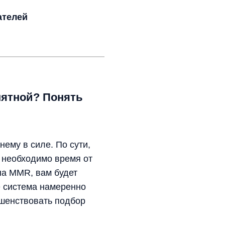
ателей
нятной? Понять
ему в силе. По сути,
е необходимо время от
на MMR, вам будет
е система намеренно
ршенствовать подбор