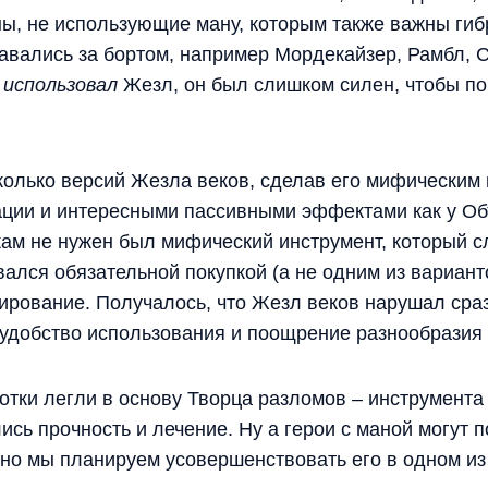
ны, не использующие ману, которым также важны гиб
ставались за бортом, например Мордекайзер, Рамбл, 
е
использовал
Жезл, он был слишком силен, чтобы пок
олько версий Жезла веков, сделав его мифическим 
ции и интересными пассивными эффектами как у О
ам не нужен был мифический инструмент, который с
вался обязательной покупкой (а не одним из вариант
рование. Получалось, что Жезл веков нарушал сра
удобство использования и поощрение разнообразия 
отки легли в основу Творца разломов – инструмента
сь прочность и лечение. Ну а герои с маной могут 
, но мы планируем усовершенствовать его в одном и