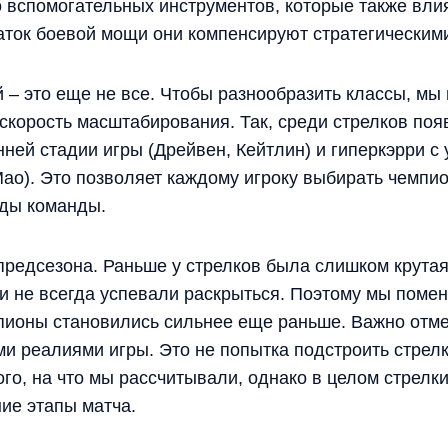
 вспомогательных инструментов, которые также влия
аток боевой мощи они компенсируют стратегическим
й – это еще не все. Чтобы разнообразить классы, мы
скорость масштабирования. Так, среди стрелков поя
ней стадии игры (Дрейвен, Кейтлин) и гиперкэрри с
Мао). Это позволяет каждому игроку выбирать чемпи
жды команды.
редсезона. Раньше у стрелков была слишком крутая
оли не всегда успевали раскрыться. Поэтому мы пом
мпионы становились сильнее еще раньше. Важно отме
 реалиями игры. Это не попытка подстроить стрелк
ого, на что мы рассчитывали, однако в целом стрелк
ие этапы матча.