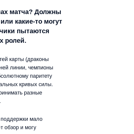
пах матча? Должны
или какие-то могут
тчики пытаются
х ролей.
тей карты (драконы
хней линии, чемпионы
абсолютному паритету
кальных кривых силы.
ринимать разные
.
в поддержки мало
т обзор и могу