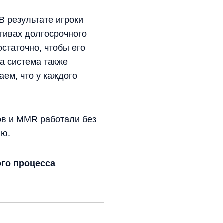
В результате игроки
ктивах долгосрочного
остаточно, чтобы его
а система также
аем, что у каждого
ов и MMR работали без
ию.
ого процесса