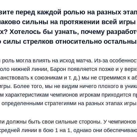
вите перед каждой ролью на разных эта
аково сильны на протяжении всей игры 
х? Хотелось бы узнать, почему разрабо
 силы стрелков относительно остальны
 роль могла влиять на исход матча. Из-за особеннос
оло нижней линии, Барон появляется позже и у вер
анствовать к союзникам и т. д.) мы не стремимся к 
игры. Более того, мы не видим ничего плохого в уни
м характеристикам чемпионов игрокам приходится п
 определенными стратегиями на разных этапах игры
оли должны быть свои сильные стороны. У чемпионо
редней линии в бою 1 на 1, однако они обеспечиваю