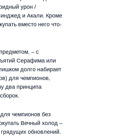
ридный урон /
Синджед и Акали. Кроме
упать вместо него что-
предметом, – с
бъятий Серафима или
лишком долго набирает
ов) для чемпионов,
зу два принципа
сборок.
 для чемпионов без
покупать Вечный холод –
з грядущих обновлений.