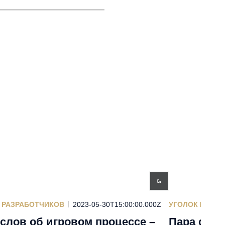
 РАЗРАБОТЧИКОВ
2023-05-30T15:00:00.000Z
УГОЛОК РАЗР
 слов об игровом процессе –
Пара слов