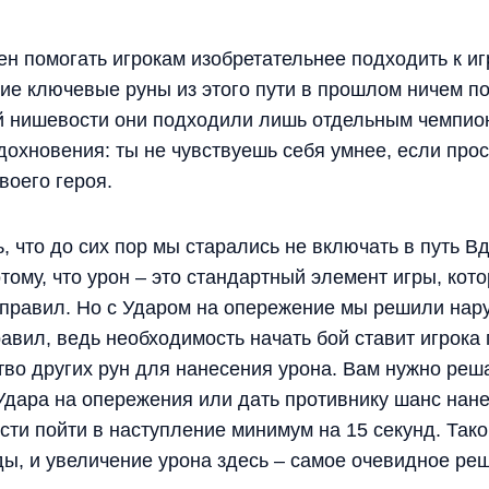
н помогать игрокам изобретательнее подходить к иг
ие ключевые руны из этого пути в прошлом ничем п
оей нишевости они подходили лишь отдельным чемпио
дохновения: ты не чувствуешь себя умнее, если про
воего героя.
, что до сих пор мы старались не включать в путь 
тому, что урон – это стандартный элемент игры, ко
правил. Но с Ударом на опережение мы решили нар
авил, ведь необходимость начать бой ставит игрока
во других рун для нанесения урона. Вам нужно реша
Удара на опережения или дать противнику шанс нан
ти пойти в наступление минимум на 15 секунд. Тако
ы, и увеличение урона здесь – самое очевидное ре