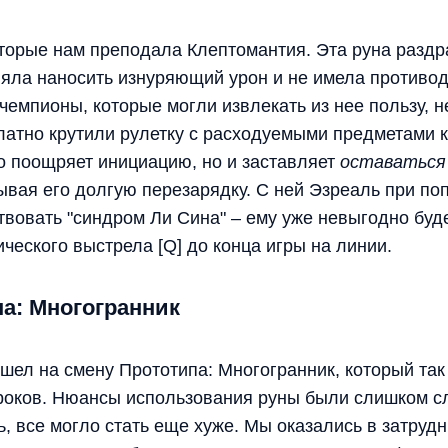
оторые нам преподала Клептомантия. Эта руна разд
ляла наносить изнуряющий урон и не имела противод
чемпионы, которые могли извлекать из нее пользу, не
платно крутили рулетку с расходуемыми предметами 
о поощряет инициацию, но и заставляет
оставаться
тывая его долгую перезарядку. С ней Эзреаль при п
ствовать "синдром Ли Сина" – ему уже невыгодно буд
ческого выстрела [Q] до конца игры на линии.
а: Многогранник
шел на смену Прототипа: Многогранник, который так 
роков. Нюансы использования руны были слишком с
, все могло стать еще хуже. Мы оказались в затруд