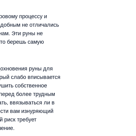
ровому процессу и
одобным не отличались
нам. Эти руны не
сто берешь самую
Вдохновения руны для
торый слабо вписывается
ушить собственное
 перед более трудным
ть, ввязываться ли в
ести вам изнуряющий
й риск требует
шение.