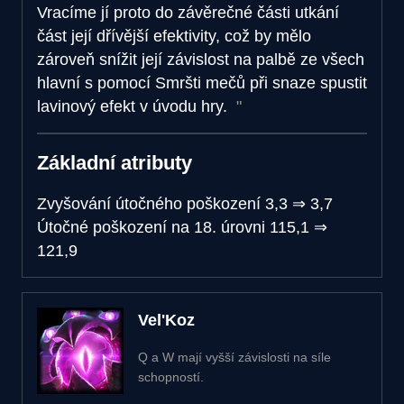
Vracíme jí proto do závěrečné části utkání
část její dřívější efektivity, což by mělo
zároveň snížit její závislost na palbě ze všech
hlavní s pomocí Smršti mečů při snaze spustit
lavinový efekt v úvodu hry.
Základní atributy
Zvyšování útočného poškození
3,3
⇒
3,7
Útočné poškození na 18. úrovni
115,1
⇒
121,9
Vel'Koz
Q a W mají vyšší závislosti na síle
schopností.