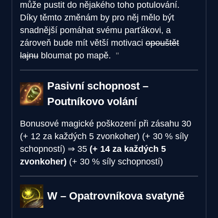
může pustit do nějakého toho potulování.
Díky těmto změnám by pro něj mělo být
snadnější pomáhat svému parťákovi, a
zároveň bude mít větší motivaci
opouštět
lajnu
bloumat po mapě.
Pasivní schopnost –
Poutníkovo volání
Bonusové magické poškození při zásahu
30
(+ 12 za každých 5 zvonkoher) (+ 30 % síly
schopností)
⇒
35
(+ 14 za každých 5
zvonkoher)
(+ 30 % síly schopností)
W – Opatrovníkova svatyně