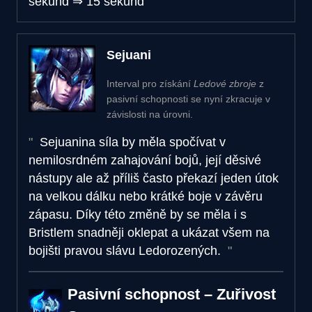
sekund
⇒
15 sekund
Sejuani
Interval pro získání
Ledové zbroje
z
pasivní schopnosti se nyní zkracuje v
závislosti na úrovni.
Sejuanina síla by měla spočívat v
nemilosrdném zahajování bojů, její děsivé
nástupy ale až příliš často překazí jeden útok
na velkou dálku nebo krátké boje v závěru
zápasu. Díky této změně by se měla i s
Bristlem snadněji oklepat a ukázat všem na
bojišti pravou slávu Ledorozených.
Pasivní schopnost – Zuřivost