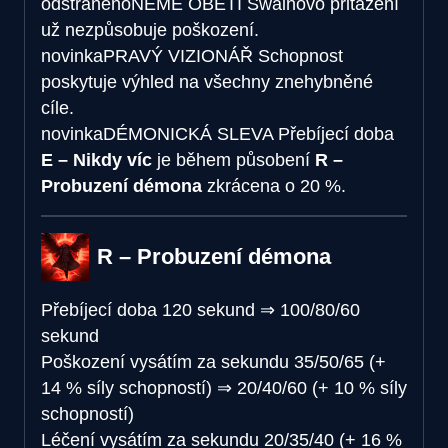
odstraněno
NĚMÉ OBĚTI
Swainovo přitažení
už nezpůsobuje poškození.
novinka
PRAVÝ VIZIONÁŘ
Schopnost
poskytuje výhled na všechny znehybněné
cíle.
novinka
DÉMONICKÁ SLEVA
Přebíjecí doba
E – Nikdy víc
je během působení
R –
Probuzení démona
zkrácena o 20 %.
R – Probuzení démona
Přebíjecí doba
120 sekund
⇒
100/80/60
sekund
Poškození vysátím za sekundu
35/50/65 (+
14 % síly schopností)
⇒
20/40/60 (+ 10 % síly
schopností)
Léčení vysátím za sekundu
20/35/40 (+ 16 %