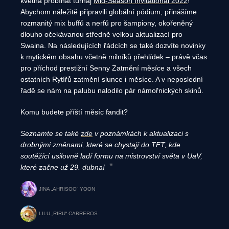
května probíhat turnaj
Mid-Season Invitational 2022
!
Abychom náležitě připravili globální pódium, přinášíme
rozmanitý mix buffů a nerfů pro šampiony, okořeněný
dlouho očekávanou středně velkou aktualizací pro
Swaina. Na následujících řádcích se také dozvíte novinky
k mytickém obsahu včetně milníků přehlídek – právě včas
pro příchod prestižní Senny Zatmění měsíce a všech
ostatních Rytířů zatmění slunce i měsíce. A v neposlední
řadě se nám na palubu nalodilo pár námořnických skinů.
Komu budete příští měsíc fandit?
Seznamte se také
zde
v poznámkách k aktualizaci s
drobnými změnami, které se chystají do TFT, kde
soutěžící usilovně ladí formu na mistrovství světa v UaV,
které začne už 29. dubna!
JINA „AHRISOO“ YOON
LILU „RIRU“ CABREROS