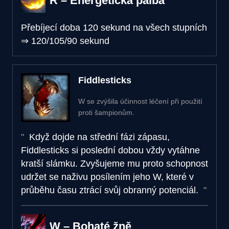
R – Energetická palba
Přebíjecí doba
120 sekund na všech stupních
⇒
120/105/90 sekund
Fiddlesticks
W se zvýšila účinnost léčení při použití
proti šampionům.
Když dojde na střední fázi zápasu,
Fiddlesticks si poslední dobou vždy vytáhne
kratší slámku. Zvyšujeme mu proto schopnost
udržet se naživu posílením jeho W, které v
průběhu času ztrácí svůj obranný potenciál.
W – Bohaté žně