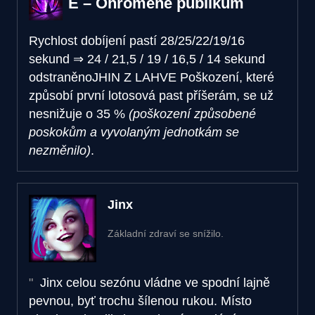
E – Ohromené publikum
Rychlost dobíjení pastí
28/25/22/19/16
sekund
⇒
24 / 21,5 / 19 / 16,5 / 14 sekund
odstraněno
JHIN Z LAHVE
Poškození, které
způsobí první lotosová past příšerám, se už
nesnižuje o 35 %
(poškození způsobené
poskokům a vyvolaným jednotkám se
nezměnilo)
.
Jinx
Základní zdraví se snížilo.
Jinx celou sezónu vládne ve spodní lajně
pevnou, byť trochu šílenou rukou. Místo