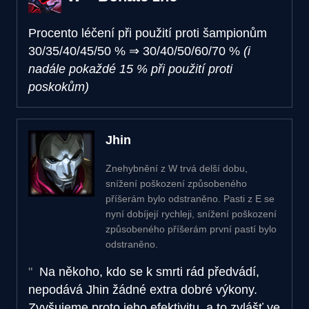
Procento léčení při použití proti šampionům
30/35/40/45/50 %
⇒
30/40/50/60/70 %
(i
nadále pokaždé 15 % při použití proti
poskokům)
Jhin
Znehybnění z W trvá delší dobu,
snížení poškození způsobeného
příšerám bylo odstraněno. Pasti z E se
nyní dobíjejí rychleji, snížení poškození
způsobeného příšerám první pastí bylo
odstraněno.
Na někoho, kdo se k smrti rád předvádí,
nepodává Jhin žádné extra dobré výkony.
Zvyšujeme proto jeho efektivitu, a to zvlášť ve