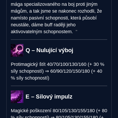
mága specializovaného na boj proti jiným
mágům, a tak jsme se nakonec rozhodli, že
namísto pasivní schopnosti, která působí
neustále, dáme buff raději jeho
aktivovatelným schopnostem.
Q – Nulující výboj
Protimagický štít
40/70/100/130/160 (+ 30 %
síly schopností)
⇒
60/90/120/150/180 (+ 40
% síly schopností)
E – Silový impulz
Magické poškození
80/105/130/155/180 (+ 80
% síly schopností)
⇒
80/105/130/155/180 (+