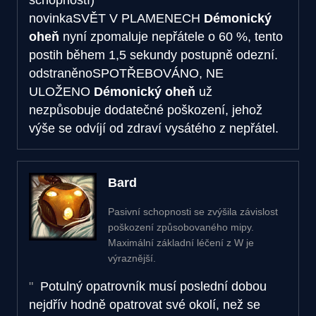
novinka
SVĚT V PLAMENECH
Démonický
oheň
nyní zpomaluje nepřátele o 60 %, tento
postih během 1,5 sekundy postupně odezní.
odstraněno
SPOTŘEBOVÁNO, NE
ULOŽENO
Démonický oheň
už
nezpůsobuje dodatečné poškození, jehož
výše se odvíjí od zdraví vysátého z nepřátel.
Bard
Pasivní schopnosti se zvýšila závislost
poškození způsobovaného mipy.
Maximální základní léčení z W je
výraznější.
Potulný opatrovník musí poslední dobou
nejdřív hodně opatrovat své okolí, než se