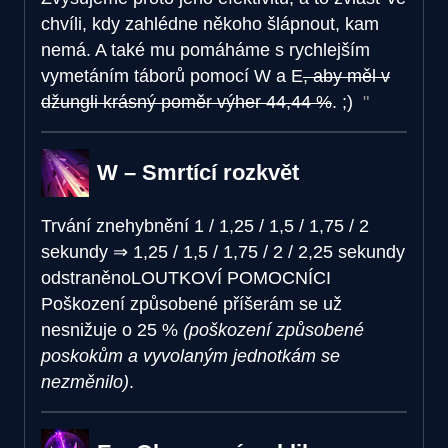
chvíli, kdy zahlédne někoho šlápnout, kam
nemá. A také mu pomáháme s rychlejším
vymetáním táborů pomocí W a E
, aby měl v
džungli krásný poměr výher 44,44 %
. ;)
W – Smrtící rozkvět
Trvání znehybnění
1 / 1,25 / 1,5 / 1,75 / 2
sekundy
⇒
1,25 / 1,5 / 1,75 / 2 / 2,25 sekundy
odstraněno
LOUTKOVÍ POMOCNÍCI
Poškození způsobené příšerám se už
nesnižuje o 25 %
(poškození způsobené
poskokům a vyvolaným jednotkám se
nezměnilo)
.