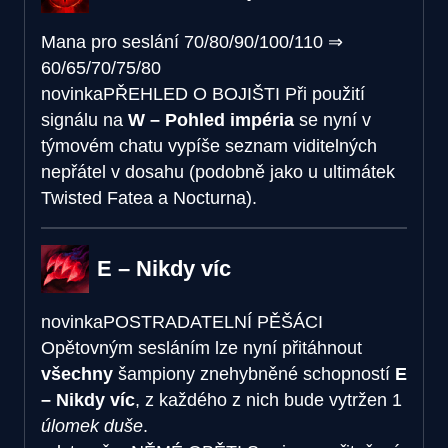
Mana pro seslání
70/80/90/100/110
⇒
60/65/70/75/80
novinka
PŘEHLED O BOJIŠTI
Při použití
signálu na
W – Pohled impéria
se nyní v
týmovém chatu vypíše seznam viditelných
nepřátel v dosahu (podobně jako u ultimátek
Twisted Fatea a Nocturna).
E – Nikdy víc
novinka
POSTRADATELNÍ PĚŠÁCI
Opětovným sesláním lze nyní přitáhnout
všechny
šampiony znehybněné schopností
E
– Nikdy víc
, z každého z nich bude vytržen 1
úlomek duše
.