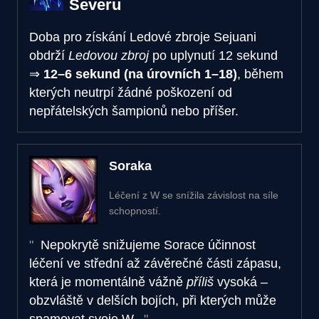
Severu
Doba pro získání Ledové zbroje
Sejuani
obdrží
Ledovou zbroj
po uplynutí
12 sekund
⇒
12–6 sekund (na úrovních 1–18)
, během
kterých neutrpí žádné poškození od
nepřátelských šampionů nebo příšer.
Soraka
Léčení z W se snížila závislost na síle
schopností.
Nepokrytě snižujeme Sorace účinnost
léčení ve střední až závěrečné části zápasu,
která je momentálně vážně
příliš
vysoká –
obzvláště v delších bojích, při kterých může
spamovat svoje W.