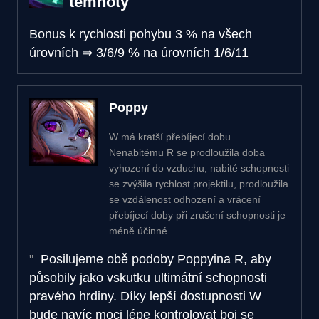
temnoty
Bonus k rychlosti pohybu
3 % na všech
úrovních
⇒
3/6/9 % na úrovních 1/6/11
Poppy
W má kratší přebíjecí dobu.
Nenabitému R se prodloužila doba
vyhození do vzduchu, nabité schopnosti
se zvýšila rychlost projektilu, prodloužila
se vzdálenost odhození a vrácení
přebíjecí doby při zrušení schopnosti je
méně účinné.
Posilujeme obě podoby Poppyina R, aby
působily jako vskutku ultimátní schopnosti
pravého hrdiny. Díky lepší dostupnosti W
bude navíc moci lépe kontrolovat boj se