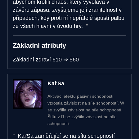
abychom krotili chaos, který vyvolává v
závěru zápasu, zvyšujeme její zranitelnost v
případech, kdy proti ní nepřátelé spustí palbu
ze všech hlavní v úvodu hry.
Základní atributy
Základní zdraví
610
⇒
560
Kai'Sa
Aktivaci efektu pasivní schopnosti
vzrostla závislost na síle schopností. W
se zvýšila závislost na síle schopností.
Štítu z R se zvýšila závislost na síle
schopností.
Kai'Sa zaměřující se na sílu schopností