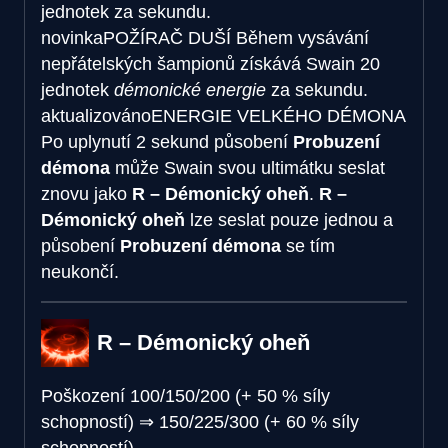
jednotek za sekundu.
novinka
POŽÍRAČ DUŠÍ
Během vysávání
nepřátelských šampionů získává Swain 20
jednotek
démonické energie
za sekundu.
aktualizováno
ENERGIE VELKÉHO DÉMONA
Po uplynutí 2 sekund působení
Probuzení
démona
může Swain svou ultimátku seslat
znovu jako
R – Démonický oheň
.
R –
Démonický oheň
lze seslat pouze jednou a
působení
Probuzení démona
se tím
neukončí.
R – Démonický oheň
Poškození
100/150/200 (+ 50 % síly
schopností)
⇒
150/225/300 (+ 60 % síly
schopností)