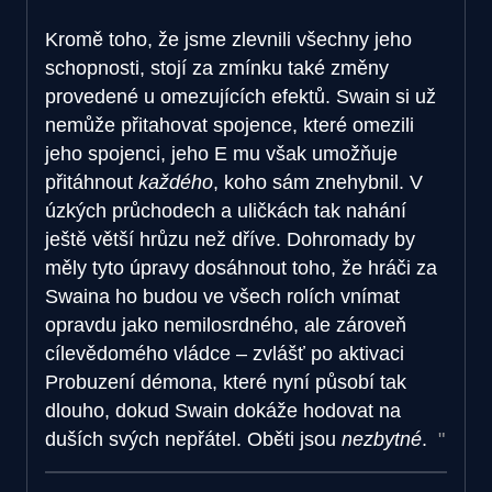
Kromě toho, že jsme zlevnili všechny jeho
schopnosti, stojí za zmínku také změny
provedené u omezujících efektů. Swain si už
nemůže přitahovat spojence, které omezili
jeho spojenci, jeho E mu však umožňuje
přitáhnout
každého
, koho sám znehybnil. V
úzkých průchodech a uličkách tak nahání
ještě větší hrůzu než dříve. Dohromady by
měly tyto úpravy dosáhnout toho, že hráči za
Swaina ho budou ve všech rolích vnímat
opravdu jako nemilosrdného, ale zároveň
cílevědomého vládce – zvlášť po aktivaci
Probuzení démona, které nyní působí tak
dlouho, dokud Swain dokáže hodovat na
duších svých nepřátel. Oběti jsou
nezbytné
.