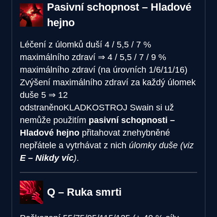
Pasivní schopnost – Hladové
hejno
Léčení z úlomků duší
4 / 5,5 / 7 %
maximálního zdraví
⇒
4 / 5,5 / 7 / 9 %
maximálního zdraví (na úrovních 1/6/11/16)
Zvýšení maximálního zdraví za každý úlomek
duše
5
⇒
12
odstraněno
KLADKOSTROJ
Swain si už
nemůže použitím
pasivní schopnosti –
Hladové hejno
přitahovat znehybněné
nepřátele a vytrhávat z nich
úlomky duše
(viz
E – Nikdy víc
)
.
Q – Ruka smrti