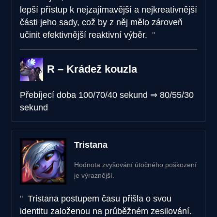
lepší přístup k nejzajímavější a nejkreativnější
části jeho sady, což by z něj mělo zároveň
učinit efektivnější reaktivní výběr.
R – Krádež kouzla
Přebíjecí doba
100/70/40 sekund
⇒
80/55/30
sekund
Tristana
Hodnota zvyšování útočného poškození
je výraznější.
Tristana postupem času přišla o svou
identitu založenou na průběžném zesilování.