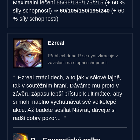
Maximální léčení
55/95/135/175/215 (+ 60 %
síly schopností)
⇒
60/105/150/195/240
(+ 60
% síly schopností)
Ezreal
Přebíjecí doba R se nyní zkracuje v
závislosti na stupni schopnosti.
Ezreal ztrácí dech, a to jak v sólové lajně,
tak v soutěžním hraní. Dáváme mu proto v
závěru zápasu lepší přístup k ultimátce, aby
si mohl naplno vychutnávat své velkolepé
akce. Až budete sesílat Návrat, dávejte si
radši dobrý pozor...