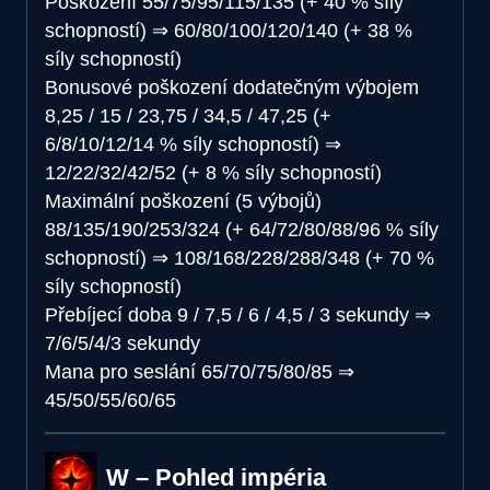
Poškození
55/75/95/115/135 (+ 40 % síly
schopností)
⇒
60/80/100/120/140 (+ 38 %
síly schopností)
Bonusové poškození dodatečným výbojem
8,25 / 15 / 23,75 / 34,5 / 47,25 (+
6/8/10/12/14 % síly schopností)
⇒
12/22/32/42/52 (+ 8 % síly schopností)
Maximální poškození (5 výbojů)
88/135/190/253/324 (+ 64/72/80/88/96 % síly
schopností)
⇒
108/168/228/288/348 (+ 70 %
síly schopností)
Přebíjecí doba
9 / 7,5 / 6 / 4,5 / 3 sekundy
⇒
7/6/5/4/3 sekundy
Mana pro seslání
65/70/75/80/85
⇒
45/50/55/60/65
W – Pohled impéria