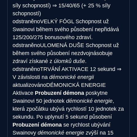
síly schopností)
⇒
15/40/65 (+ 25 % síly
schopností)
odstraněno
VELKÝ FÓGL
Schopnost už
Swainovi během svého působení nepřidává
125/200/275 bonusového zdraví.
odstraněno
ULOMENÁ DUŠE
Schopnost už
během svého působení nezdvojnásobuje
zdraví získané z
úlomků duše
.
odstraněno
TRVÁNÍ AKTIVACE
12 sekund
⇒
V závislosti na
démonické energii
aktualizováno
DÉMONICKÁ ENERGIE
Aktivace
Probuzení démona
poskytne
Swainovi 50 jednotek
démonické energie
,
která zpočátku ubývá rychlostí 10 jednotek za
sekundu. Po uplynutí 5 sekund působení
Probuzení démona
se rychlost ubývání
Swainovy
démonické energie
zvýší na 15