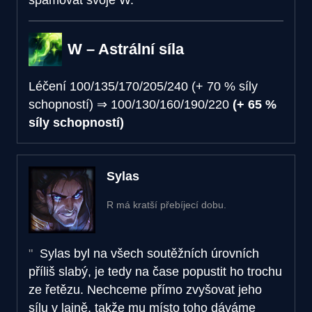
W – Astrální síla
Léčení
100/135/170/205/240 (+ 70 % síly
schopností)
⇒
100/130/160/190/220
(+ 65 %
síly schopností)
Sylas
R má kratší přebíjecí dobu.
Sylas byl na všech soutěžních úrovních
příliš slabý, je tedy na čase popustit ho trochu
ze řetězu. Nechceme přímo zvyšovat jeho
sílu v lajně, takže mu místo toho dáváme