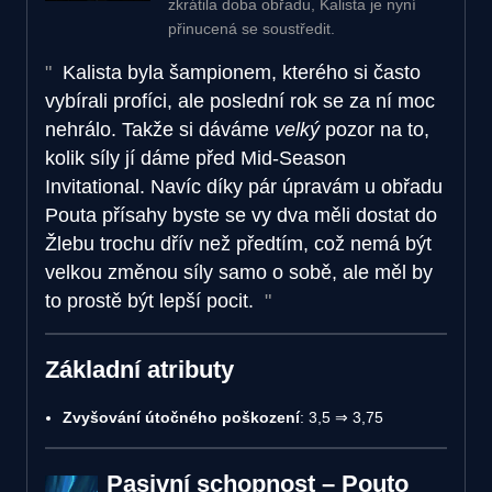
zkrátila doba obřadu, Kalista je nyní
přinucená se soustředit.
Kalista byla šampionem, kterého si často
vybírali profíci, ale poslední rok se za ní moc
nehrálo. Takže si dáváme
velký
pozor na to,
kolik síly jí dáme před Mid-Season
Invitational. Navíc díky pár úpravám u obřadu
Pouta přísahy byste se vy dva měli dostat do
Žlebu trochu dřív než předtím, což nemá být
velkou změnou síly samo o sobě, ale měl by
to prostě být lepší pocit.
Základní atributy
Zvyšování útočného poškození
: 3,5 ⇒ 3,75
Pasivní schopnost – Pouto