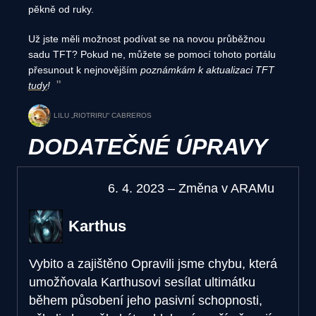
pěkně od ruky.
Už jste měli možnost podívat se na novou průběžnou
sadu TFT? Pokud ne, můžete se pomocí tohoto portálu
přesunout k nejnovějším
poznámkám k aktualizaci TFT
tudy
!
LILU „RIOTRIRU“ CABREROS
DODATEČNÉ ÚPRAVY
6. 4. 2023 – Změna v ARAMu
Karthus
Vybito a zajištěno
Opravili jsme chybu, která
umožňovala Karthusovi sesílat ultimátku
během působení jeho pasivní schopnosti,