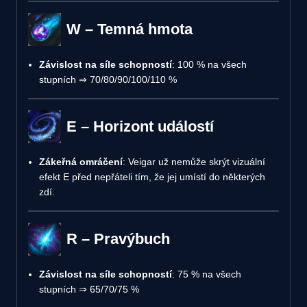
W – Temná hmota
Závislost na síle schopností
: 100 % na všech
stupních ⇒ 70/80/90/100/110 %
E – Horizont událostí
Zákeřná omráčení
: Veigar už nemůže skrýt vizuální
efekt E před nepřáteli tím, že jej umístí do některých
zdí.
R – Pravýbuch
Závislost na síle schopností
: 75 % na všech
stupních ⇒ 65/70/75 %