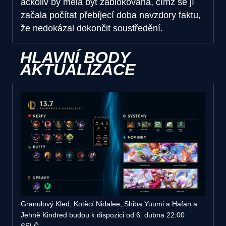
ačkoliv by měla být zablokována, čímž se jí
začala počítat přebíjecí doba navzdory faktu,
že nedokázal dokončit soustředění.
HLAVNÍ BODY
AKTUALIZACE
Granulový Kled, Kotěcí Nidalee, Shiba Yuumi a Hafan a
Jehně Kindred budou k dispozici od 6. dubna 22:00
SELČ.