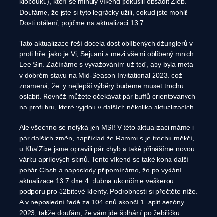
klobouků), kteří se minulý víkend pokusili obsadit Žleb.
Doufáme, že jste si tyto legrácky užili, dokud jste mohli!
Dosti otálení, pojďme na aktualizaci 13.7.
Tato aktualizace řeší docela dost oblíbených džunglerů v
profi hře, jako je Vi, Sejuani a mezi všemi oblíbený mnich
Lee Sin. Začínáme s vyvažováním už teď, aby byla meta
v dobrém stavu na Mid-Season Invitational 2023, což
znamená, že ty nejlepší výběry budeme muset trochu
oslabit. Rovněž můžete očekávat pár buffů orientovaných
na profi hru, které vyjdou v dalších několika aktualizacích.
Ale všechno se netýká jen MSI! V této aktualizaci máme i
pár dalších změn, například že Rammus je trochu měkčí,
u Kha'Zixe jsme opravili pár chyb a také přinášíme novou
várku aprílových skinů. Tento víkend se také koná další
pohár Clash a naposledy připomínáme, že po vydání
aktualizace 13.7 dne 4. dubna ukončíme veškerou
podporu pro 32bitové klienty. Podrobnosti si přečtěte níže.
A v neposlední řadě za 104 dnů skončí 1. split sezóny
2023, takže doufám, že vám jde šplhání po žebříčku