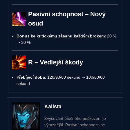
Pasivní schopnost – Nový
osud
Bonus ke kritickému zásahu každým brokem
: 20 %
⇒ 30 %
R – Vedlejší škody
Přebíjecí doba
: 120/90/60 sekund ⇒ 100/80/60
sekund
Kalista
Zvyšování útočného poškození je
výraznější. Pasivní schopnosti se