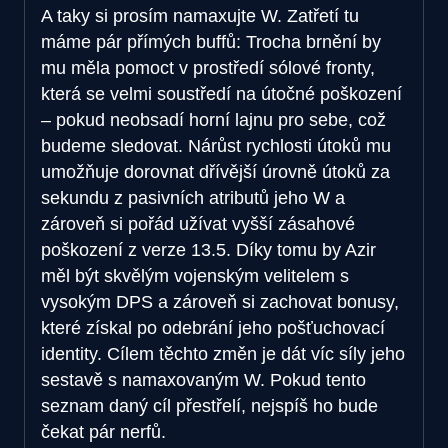
A taky si prosím namaxujte W. Zatřetí tu
máme pár přímých buffů: Trocha brnění by
mu měla pomoct v prostředí sólové fronty,
která se velmi soustředí na útočné poškození
– pokud neobsadí horní lajnu pro sebe, což
budeme sledovat. Nárůst rychlosti útoků mu
umožňuje dorovnat dřívější úrovně útoků za
sekundu z pasivních atributů jeho W a
zároveň si pořád užívat vyšší zásahové
poškození z verze 13.5. Díky tomu by Azir
měl být skvělým vojenským velitelem s
vysokým DPS a zároveň si zachovat bonusy,
které získal po odebrání jeho pošťuchovací
identity. Cílem těchto změn je dát víc síly jeho
sestavě s namaxovaným W. Pokud tento
seznam daný cíl přestřelí, nejspíš ho bude
čekat pár nerfů.