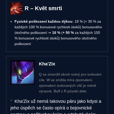
R – Květ smrti
Fyzické poškození každou dýkou
: 18 % (+ 30 % za
každých 100 % bonusové rychlosti útoků) bonusového
útočného poškození ⇒
16 %
(
+ 50 %
za každých 100
% bonusové rychlosti útoků) bonusového útočného
poškození
Kha'Zix
Q se zmenšil okruh nutný pro izolování
cíle. W se snížila míra zpomalení,
zpomalení izolovaných cílů je méně
výrazné. Buff z R působí déle.
Kha'Zix už nemá takovou páru jako kdysi a
jeho úspěch se často opírá o bojovnické