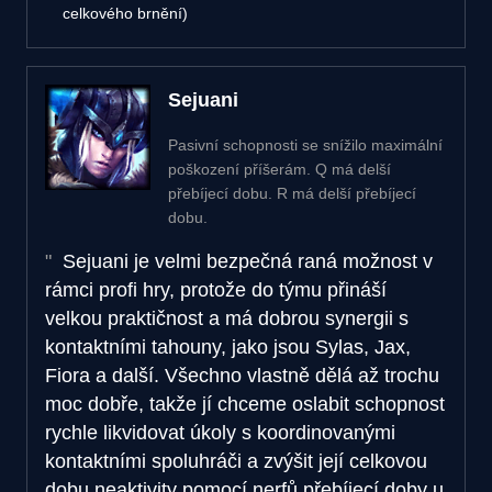
celkového brnění)
Sejuani
Pasivní schopnosti se snížilo maximální
poškození příšerám. Q má delší
přebíjecí dobu. R má delší přebíjecí
dobu.
Sejuani je velmi bezpečná raná možnost v
rámci profi hry, protože do týmu přináší
velkou praktičnost a má dobrou synergii s
kontaktními tahouny, jako jsou Sylas, Jax,
Fiora a další. Všechno vlastně dělá až trochu
moc dobře, takže jí chceme oslabit schopnost
rychle likvidovat úkoly s koordinovanými
kontaktními spoluhráči a zvýšit její celkovou
dobu neaktivity pomocí nerfů přebíjecí doby u