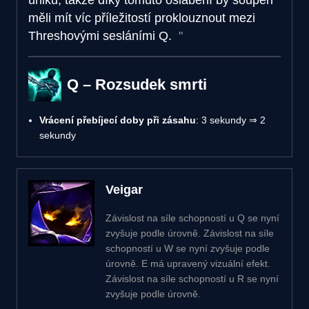
měli mít víc příležitostí proklouznout mezi
Threshovými sesláními Q.
Q – Rozsudek smrti
Vrácení přebíjecí doby při zásahu
: 3 sekundy ⇒ 2
sekundy
Veigar
Závislost na síle schopností u Q se nyní
zvyšuje podle úrovně. Závislost na síle
schopností u W se nyní zvyšuje podle
úrovně. E má upravený vizuální efekt.
Závislost na síle schopností u R se nyní
zvyšuje podle úrovně.