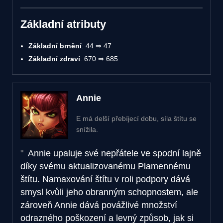
Základní atributy
Základní brnění
: 44 ⇒ 47
Základní zdraví
: 670 ⇒ 685
Annie
E má delší přebíjecí dobu, síla štítu se
snížila.
Annie upaluje své nepřátele ve spodní lajně
díky svému aktualizovanému Plamennému
štítu. Namaxování štítu v roli podpory dává
smysl kvůli jeho obranným schopnostem, ale
zároveň Annie dává povážlivé množství
odrazného poškození a levný způsob, jak si