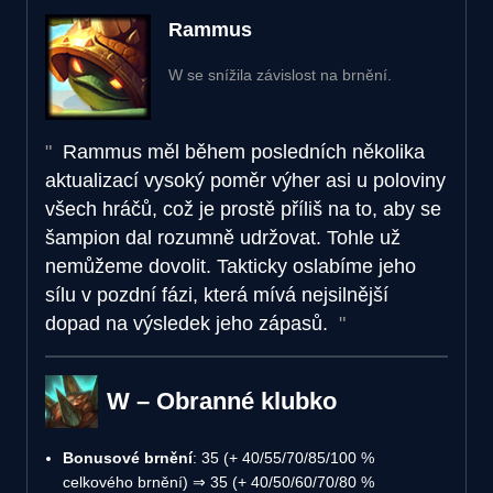
Rammus
W se snížila závislost na brnění.
Rammus měl během posledních několika
aktualizací vysoký poměr výher asi u poloviny
všech hráčů, což je prostě příliš na to, aby se
šampion dal rozumně udržovat. Tohle už
nemůžeme dovolit. Takticky oslabíme jeho
sílu v pozdní fázi, která mívá nejsilnější
dopad na výsledek jeho zápasů.
W – Obranné klubko
Bonusové brnění
: 35 (+ 40/55/70/85/100 %
celkového brnění) ⇒ 35 (+ 40/50/60/70/80 %