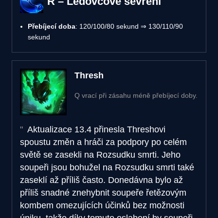
R – Ledovcové sevření
Přebíjecí doba
: 120/100/80 sekund ⇒ 130/110/90
sekund
Thresh
Q vrací při zásahu méně přebíjecí doby.
Aktualizace 13.4 přinesla Threshovi
spoustu změn a hráči za podpory po celém
světě se zasekli na Rozsudku smrti. Jeho
soupeři jsou bohužel na Rozsudku smrti také
zaseklí až příliš často. Donedávna bylo až
příliš snadné znehybnit soupeře řetězovým
kombem omezujících účinků bez možnosti
úniku, takže díky tomuto oslabení by soupeři