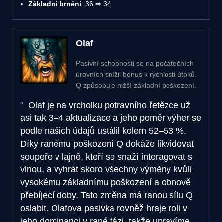
Základní brnění
: 36 ⇒ 34
Olaf
Pasivní schopnosti se na počátečních
úrovních snížil bonus k rychlosti útoků.
Q způsobuje nižší základní poškození.
Olaf je na vrcholku potravního řetězce už
asi tak 3–4 aktualizace a jeho poměr výher se
podle našich údajů ustálil kolem 52–53 %.
Díky ranému poškození Q dokáže likvidovat
soupeře v lajně, kteří se snaží interagovat s
vlnou, a vyhrát skoro všechny výměny kvůli
vysokému základnímu poškození a obnově
přebíjecí doby. Tato změna má ranou sílu Q
oslabit. Olafova pasivka rovněž hraje roli v
jeho dominanci v rané fázi, takže upravíme