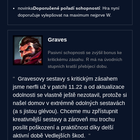
novinka
Doporučené pořadí schopností
: Hra nyní
doporučuje vylepšovat na maximum nejprve W.
Graves
Pasivní schopnosti se zvýšil bonus ke
kritickému zásahu. R má na úvodních
stupních kratší přebíjecí dobu.
Gravesovy sestavy s kritickým zásahem
jsme nerfli už v patchi 11.22 a od aktualizace
odolnosti se vlastně ještě nezotavil, protože si
našel domov v extrémně odolných sestavách
(a s jistou glévou). Chceme mu zpřístupnit
kreativnější sestavy a zároveň mu trochu
posílit poškození a praktičnost díky delší
aktivní době Vedlejších škod.