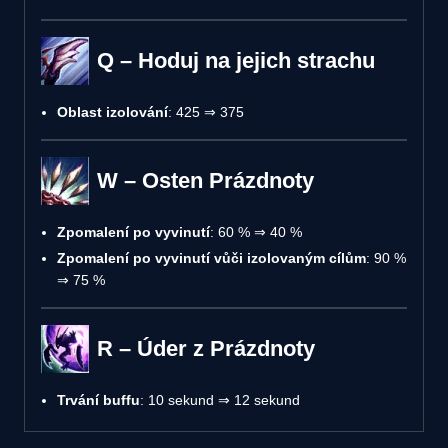
Q – Hoduj na jejich strachu
Oblast izolování
: 425 ⇒ 375
W – Osten Prázdnoty
Zpomalení po vyvinutí
: 60 % ⇒ 40 %
Zpomalení po vyvinutí vůči izolovaným cílům
: 90 %
⇒ 75 %
R – Úder z Prázdnoty
Trvání buffu
: 10 sekund ⇒ 12 sekund