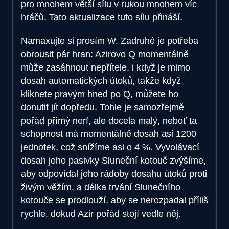
pro mnohem větší sílu v rukou mnohem víc
hráčů. Tato aktualizace tuto sílu přináší.
Namaxujte si prosím W. Zadruhé je potřeba
obrousit pár hran: Azirovo Q momentálně
může zasáhnout nepřítele, i když je mimo
dosah automatických útoků, takže když
kliknete pravým hned po Q, můžete ho
donutit jít dopředu. Tohle je samozřejmě
pořád přímý nerf, ale docela malý, neboť ta
schopnost má momentálně dosah asi 1200
jednotek, což snížíme asi o 4 %. Vyvolávací
dosah jeho pasivky Sluneční kotouč zvýšíme,
aby odpovídal jeho rádoby dosahu útoků proti
živým věžím, a délka trvání Slunečního
kotouče se prodlouží, aby se nerozpadal příliš
rychle, dokud Azir pořád stojí vedle něj.