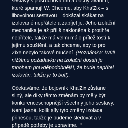
sestavy s pošťuchováním a odchytáváním,
které spamují W. Chceme, aby Kha'Zix – s
libovolnou sestavou – dokázal skákat na
izolované nepřátele a zabíjet je. Jeho izolační
mechanika je až příliš nakloněna k protihře
nepřítele, takže má velmi málo příležitostí k
jejímu spuštění, a tak chceme, aby to pro
Zixe nebylo takové mučení.
(Poznámka: kvůli
nižšímu požadavku na izolační dosah je
mnohem pravděpodobnější, že bude nepřítel
izolován, takže je to buff).
Očekáváme, že bojovník Kha'Zix zůstane
silný, ale díky těmto změnám by měly být
konkurenceschopnější všechny jeho sestavy.
Není jasné, kolik síly tyto změny izolace
přinesou, takže je budeme sledovat a v
případě potřeby je upravíme.