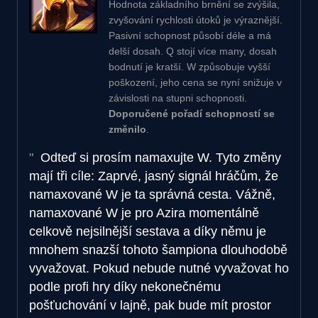
Hodnota základního brnění se zvýšila,
zvyšování rychlosti útoků je výraznější.
Pasivní schopnost působí déle a má
delší dosah. Q stojí více many, dosah
bodnutí je kratší. W způsobuje vyšší
poškození, jeho cena se nyní snižuje v
závislosti na stupni schopnosti.
Doporučené pořadí schopností se
změnilo
.
Odteď si prosím namaxujte W. Tyto změny
mají tři cíle: Zaprvé, jasný signál hráčům, že
namaxované W je ta správná cesta. Vážně,
namaxované W je pro Azira momentálně
celkově nejsilnější sestava a díky němu je
mnohem snazší tohoto šampiona dlouhodobě
vyvažovat. Pokud nebude nutné vyvažovat ho
podle profi hry díky nekonečnému
pošťuchování v lajně, pak bude mít prostor