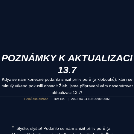
POZNÁMKY K AKTUALIZACI
13.7
Když se nám konečně podařilo snížit příliv porů (a klobouků), kteří se
minulý víkend pokusili obsadit Žleb, jsme připraveni vám naservírovat
aktualizaci 13.7!
Herní aktualizace
Riot Riru
2023-04-04T19:00:00.000Z
Slyšte, slyšte! Podařilo se nám snížit příliv porů (a