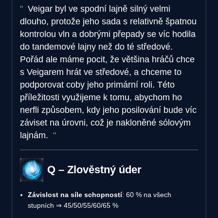
Veigar byl ve spodní lajně silný velmi
dlouho, protože jeho sada s relativně špatnou
kontrolou vln a dobrými přepady se víc hodila
do tandemové lajny než do té středové.
Pořád ale máme pocit, že většina hráčů chce
s Veigarem hrát ve středové, a chceme to
podporovat coby jeho primární roli. Této
příležitosti využijeme k tomu, abychom ho
nerfli způsobem, kdy jeho posilování bude víc
záviset na úrovni, což je nakloněné sólovým
lajnám.
Q – Zlověstný úder
Závislost na síle schopností
: 60 % na všech
stupních ⇒ 45/50/55/60/65 %