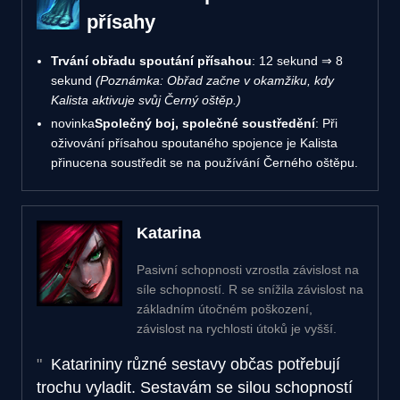
přísahy
Trvání obřadu spoutání přísahou
: 12 sekund ⇒ 8
sekund
(Poznámka: Obřad začne v okamžiku, kdy
Kalista aktivuje svůj Černý oštěp.)
novinka
Společný boj, společné soustředění
: Při
oživování přísahou spoutaného spojence je Kalista
přinucena soustředit se na používání Černého oštěpu.
Katarina
Pasivní schopnosti vzrostla závislost na
síle schopností. R se snížila závislost na
základním útočném poškození,
závislost na rychlosti útoků je vyšší.
Katarininy různé sestavy občas potřebují
trochu vyladit. Sestavám se silou schopností