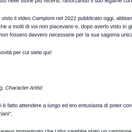
o nelle storie più recenti, rafforzando il suo legame con 
visto il video Campioni nel 2022 pubblicato oggi, abbiam
e a molti di voi non piacevano e, dopo averlo visto in g
 non fossero davvero necessarie per la sua sagoma unic
vità per cui siete qui!
Character Artist:
 è fatto attendere a lungo ed ero entusiasta di poter cont
iani".
 avevo immaginato che Udyr sarebbe stato un campione p