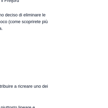
il Freljord
o deciso di eliminare le
ioco (come scoprirete più
a.
ribuire a ricreare uno dei
iuttosto lineare e