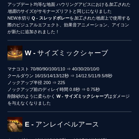
アップデート
均等な地面
ハウリングアビスにおける
加工された
地面
のサイズがサモナーズリフトと同じになりました
NEW
水切り
Q - スレッドボレー
を
加工された地面
上で使用する
際のビジュアルエフェクト、効果音アニメーション、アイコン
が新たに追加されました！
W - サイズミックシャーブ
マナコスト
70/80/90/100/110
⇒
40/30/20/10/0
クールダウン
16/15/14/13/12秒
⇒
14/12.5/11/9.5/8秒
ノックアップ半径
200
⇒
225
ノックアップ前のディレイ時間
0.8秒
⇒
0.75秒
削除
砂のように柔らかく
W - サイズミックシャーブ
はダメージ
を与えなくなりました
E - アンレイベルアース