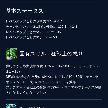
基本ステータス
レベルアップごとの攻撃力
3.5
⇒
4.7
チャンピオンレベル18での攻撃力
127.5
⇒
148
レベルアップごとの体力
100
⇒
105
レベルアップごとのマナ
42
⇒
50
固有スキル - 狂戦士の怒り
獲得できる最大攻撃速度
99%
⇒
40～100%（チャンピオンレベ
ル1～18）
NEW
戦い続けろ
自身の減少体力に応じて10～30%（チャンピ
オンレベル1～18）のライフスティールを獲得
アップデート
狂戦士の算数
体力0%
⇒
体力30%でボーナスが最
大になるようになりました