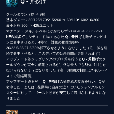
Q - 斧投げ
クールダウン
7秒
⇒
9秒
基本ダメージ
80/125/170/215/260
⇒
60/110/160/210/260
最小射程
300
⇒
425ユニット
マナコスト
スキルレベルにかかわらず60
⇒
40/45/50/55/60
NEW
滅多打ちシティ。住民：あなた
Q - 斧投げ
を敵チャンピオ
ンに命中させると、4秒間、対象の物理防御を
20/22.5/25/27.5/30%低下させるようになりました（注：斧を連
続で命中させると、このデバフの効果時間が更新されます）
アップデート
斧ジャグリングのプロ
斧を拾うと
Q - 斧投げ
のク
ールダウンが完全に解消されるが、斧は最大でも3秒に1回しか
投げられないようになりました（注：3秒間の制限はスキルヘイ
ストで短縮可能）
アップデート
通るぞ！
Q - 斧投げ
の操作感の改善を行い、Qが
命中した、またはQ発動時に自身の近くにいたジャングルモン
スターに対して、ゴースト効果が安定して適用されるようにな
りました