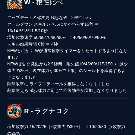
W - 根性比べ
アップデート
名称変更
残忍な斧
⇒
根性比べ
クールダウン
スキルレベルにかかわらず16秒
⇒
16/14.5/13/11.5/10秒
増加攻撃速度
50/60/70/80/90%
⇒
40/50/60/70/80%
スキル効果時間
6秒
⇒
4秒
NEW
とにかく
Wが通常攻撃タイマーをリセットするようになり
ました
NEW
根性で
発動から2.5秒間、耐久値10/45/80/115/150（+減少
体力の25%、現在体力が30%で上限）のシールドを獲得するよ
うになりました
削除
攻撃に
ライフスティールを獲得しなくなりました
削除
耐えろ
減少体力に応じて回復効果が増加しなくなりました
R - ラグナロク
増加攻撃力
15/20/25（+攻撃力の30%）
⇒
10/20/30（+攻撃力
の25%）