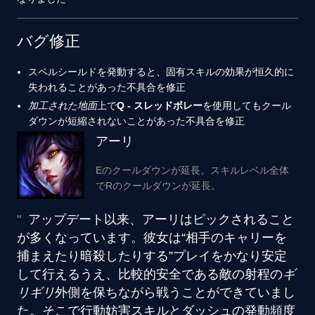
バグ修正
スペルシールドを発動すると、固有スキルの効果が恒久的に
失われることがあった不具合を修正
加工された地面
上で
Q - スレッドボレー
を使用してもクール
ダウンが短縮されないことがあった不具合を修正
アーリ
Eのクールダウンが延長。スキルレベル全体
でRのクールダウンが延長。
アップデート以来、アーリはピックされること
が多くなっています。彼女は“相手のキャリーを
捕まえたり暗殺したりする”プレイをかなり安定
して行えるうえ、比較的安全である敵の射程の
ギ
リギリ
外側を保ちながら戦うことができていまし
た。そこで行動妨害スキルとダッシュの発動頻度