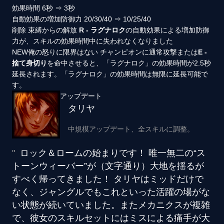
効果時間
6秒
⇒
3秒
自動効果の増加防御力
20/30/40
⇒
10/25/40
削除
束縛からの解放
R - ラグナロク
の自動効果による増加防御
力が、スキルの効果時間中に失われなくなりました
NEW
俺の怒りに限界はない
チャンピオンに通常攻撃または
E -
捨て身切り
を命中させると、「ラグナロク」の効果時間が2.5秒
延長されます。「ラグナロク」の効果時間は無限に延長可能で
す。
アップデート
タリヤ
中規模アップデート、全スキルに調整。
ロック＆ロームの始まりです！ 唯一無二の“ス
トーンウィーバー”が（文字通り）大地を揺るが
すべく帰ってきました！ タリヤはミッドだけで
なく、ジャングルでもこれといった活躍の場がな
い状態が続いていました。またメカニクスが複雑
で、彼女のスキルセットにはミスによる痛手が大