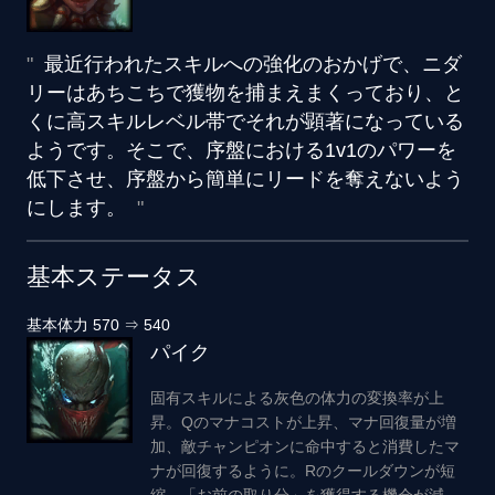
最近行われたスキルへの強化のおかげで、ニダ
リーはあちこちで獲物を捕まえまくっており、と
くに高スキルレベル帯でそれが顕著になっている
ようです。そこで、序盤における1v1のパワーを
低下させ、序盤から簡単に
リードを奪えないよう
にします。
基本ステータス
基本体力
570
⇒
540
パイク
固有スキルによる灰色の体力の変換率が上
昇。Qのマナコストが上昇、マナ回復量が増
加、敵チャンピオンに命中すると消費したマ
ナが回復するように。Rのクールダウンが短