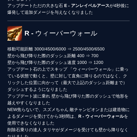
アップデート
ただの大きな石
E - アンレイベルアース
が4秒後に
爆発して追加ダメージを与えなくなりました
R - ウィーバーウォール
移動可能距離
3000/4500/6000
⇒
2500/4500/6500
壁から飛び降りた際のダッシュ距離
400
⇒
700
壁から飛び降りた際のダッシュ速度
1000
⇒
1200
アップデート
石の上でスキップ
「ウィーバーウォール」に乗っ
ている状態で動くと、壁に対して直角に降りるのではなく、ク
リックした位置に向かって（最大で上記のダッシュ距離まで）
ダッシュするようになりました
アップデート
波に乗れ
壁から飛び降りた際のダッシュで地形を
越えやすくなりました
NEW
焦らないで、スズメちゃん
敵チャンピオンまたは建造物に
よるダメージを受けてから3秒間は、
R - ウィーバーウォール
を
使用できなくなりました
削除
石乗りの達人
タリヤがダメージを受けても壁から降りなく
なりました