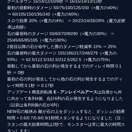
クールダウン
16/14/12/10/8秒
⇒
16/15/14/13/12秒
最初の発動時のダメージ
50/75/100/125/150（+魔力の40%）
⇒
60/105/150/195/240（+魔力の60%）
スロウ効果
20%（+魔力の4%）
⇒
20/22/24/26/28%
（魔力反映
率は削除）
石の爆発時のダメージ
50/60/70/80/90（+魔力の30%）
⇒
25/45/65/85/105（+魔力の30%）
2発目以降の石が命中した際のダメージ軽減率
15%
⇒
25%
石の爆発時の最大ダメージ
155/186/217/248/279（+魔力の
93%）
⇒
62.5/112.5/162.5/212.5/262.5（+魔力の75%）
発動してから最初の石の列が発生するまでのディレイ時間
0.1
秒
⇒
0秒
最初の石の列が発生してから他の石の列が発生するまでのディ
レイ時間
0.1秒
⇒
0.17秒
アップデート
構造的転換
E - アンレイベルアース
は自身から外
に向かって各列4個、合計6列の石が発生するようになりました
（以前は各列6個の石が4列）
NEW
石の板挟み
敵が石の上をダッシュすると、ダッシュの効果
時間 + 0.6/0.7/0.8/0.9/1秒間スタンするようになりました（注：
スタンの最大効果時間は2秒で、モンスターは常に最大の時間ス
タンします）