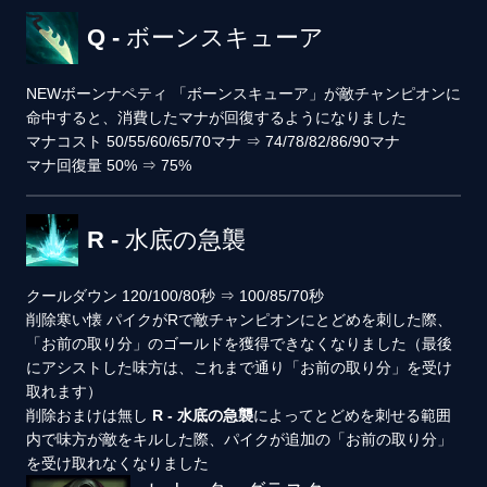
Q - ボーンスキューア
NEW
ボーンナペティ
「ボーンスキューア」が敵チャンピオンに
命中すると、消費したマナが回復するようになりました
マナコスト
50/55/60/65/70マナ
⇒
74/78/82/86/90マナ
マナ回復量
50%
⇒
75%
R - 水底の急襲
クールダウン
120/100/80秒
⇒
100/85/70秒
削除
寒い懐
パイクがRで敵チャンピオンにとどめを刺した際、
「お前の取り分」のゴールドを獲得できなくなりました（最後
にアシストした味方は、これまで通り「お前の取り分」を受け
取れます）
削除
おまけは無し
R - 水底の急襲
によってとどめを刺せる範囲
内で味方が敵をキルした際、パイクが追加の「お前の取り分」
を受け取れなくなりました