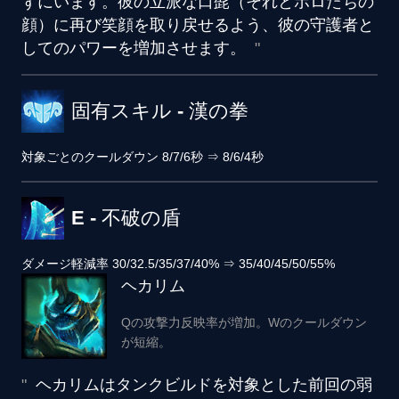
ずにいます。彼の立派な口髭（それとポロたちの
顔）に再び笑顔を取り戻せるよう、彼の守護者と
してのパワーを増加させます。
固有スキル - 漢の拳
対象ごとのクールダウン
8/7/6秒
⇒
8/6/4秒
E - 不破の盾
ダメージ軽減率
30/32.5/35/37/40%
⇒
35/40/45/50/55%
ヘカリム
Qの攻撃力反映率が増加。Wのクールダウン
が短縮。
ヘカリムはタンクビルドを対象とした前回の弱