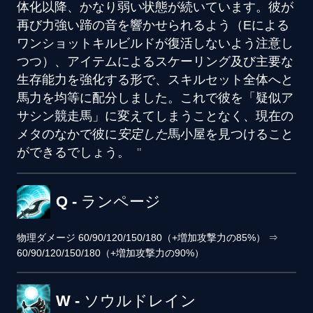
体化以降、かなり弱い状態が続いています。彼が
再び力強い蹄の音を響かせられるよう（Eによる
ワンショットキルビルドが復活しないよう注意し
つつ）、アイテムによるスケーリング及び主要な
生存能力を強化する形で、スキルセット全体へと
馬力を均等に配分しました。これで彼を「疑似ア
サシン競走馬」に変えてしまうことなく、現在の
メタのなかで彼に
安定した
馬小屋を見つけること
ができるでしょう。
Q - ランページ
物理ダメージ
60/90/120/150/180（+増加攻撃力の85%）
⇒
60/90/120/150/180（+増加攻撃力の90%）
W - ソウルドレイン