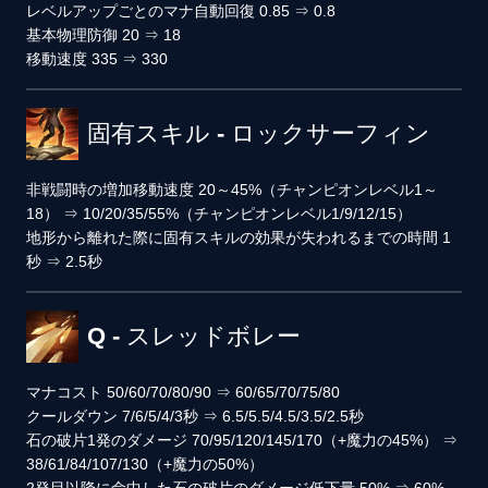
レベルアップごとのマナ自動回復
0.85
⇒
0.8
基本物理防御
20
⇒
18
移動速度
335
⇒
330
固有スキル - ロックサーフィン
非戦闘時の増加移動速度
20～45%（チャンピオンレベル1～
18）
⇒
10/20/35/55%（チャンピオンレベル1/9/12/15）
地形から離れた際に固有スキルの効果が失われるまでの時間
1
秒
⇒
2.5秒
Q - スレッドボレー
マナコスト
50/60/70/80/90
⇒
60/65/70/75/80
クールダウン
7/6/5/4/3秒
⇒
6.5/5.5/4.5/3.5/2.5秒
石の破片1発のダメージ
70/95/120/145/170（+魔力の45%）
⇒
38/61/84/107/130（+魔力の50%）