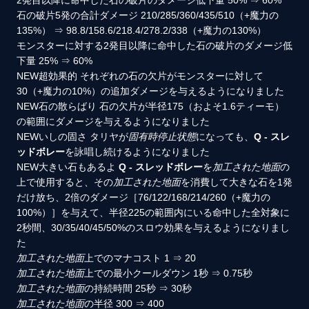
2発目以降に命中した石の破片のダメージ低下量
50%
⇒
60%
石の破片5発の合計ダメージ
210/285/360/435/510（+魔力の
135%）
⇒
98.8/158.6/218.4/278.2/338（+魔力の130%）
モンスターに対する2発目以降に命中した石の破片のダメージ低
下量
25%
⇒
60%
NEW
超効果的
それぞれの石の欠片がモンスターに対して
30（+魔力の10%）の追加ダメージを与えるようになりました
NEW
石の散らばり
石の欠片が半径175（およそ1.6ティーモ）
の範囲にダメージを与えるようになりました
NEW
いしの固さ
タリヤが
固有時停止状態
になっても、
Q - スレ
ッドボレー
を詠唱し続けるようになりました
NEW
大きい石もあるよ
Q - スレッドボレー
を
加工された地面
の
上で使用すると、その
加工された地面
を消費して大きな石を1発
だけ放ち、2倍のダメージ［76/122/168/214/260（+魔力の
100%）］を与えて、半径225の範囲内にいる命中した全対象に
2秒間、30/35/40/45/50%のスロウ効果を与えるようになりまし
た
加工された地面
上でのマナコスト
1
⇒
20
加工された地面
上での最小クールダウン
1秒
⇒
0.75秒
加工された地面
の持続時間
25秒
⇒
30秒
加工された地面
の半径
300
⇒
400