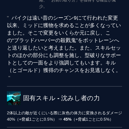
縮、「お前の取り分」を獲得する機会が減
少。
パイクは遠い昔のシーズン9にて行われた変更
以来、
ミッドに獲物を求めることが多くなってい
ました。そこで変更をいくらか元に戻し、こ
の“ブラッドハーバーの殺戮鬼”をボットレーンへ
と送り返したいと考えました。また、スキルセッ
トのほかの部分にも調整を施し、型破りなサポー
トとしての一面をより強調してもいます。キル
（とゴールド）獲得のチャンスをお見逃しなく。
固有スキル - 沈みし者の力
2体以上の敵が近くにいる際に灰色の体力に変換されるダメージ
40%（+脅威1ごとに0.5%）
⇒
45%
（+脅威1ごとに0.5%）