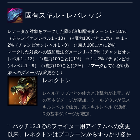
固有スキル - レバレッジ
レナータが対象をマークした際の追加魔法ダメージ
1～3.5%
（チャンピオンレベル1～13）（+魔力100ごとに1%）
⇒
1～
2%（チャンピオンレベル1～9）（+魔力100ごとに2%）
マークした対象への追加魔法ダメージ
1～3.5%（チャンピオン
レベル1～13）（+魔力100ごとに1%）
⇒
1～2%（チャンピオ
ンレベル1～9）（+魔力100ごとに2%）
（
マークしていない
対
象へのダメージは変更なし）
レネクトン
レベルアップごとの体力と攻撃力が上昇。W
の基本ダメージが増加、クールダウンが低ス
キルレベルで延長、高スキルレベルで短縮。
Rの基本ダメージが増加。
パッチ12.3でのファイター用アイテムへの変更
以来、レネクトンはプロシーンからすっかり姿を