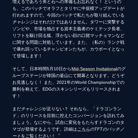
増えるであろう斧と石への準備もお忘れなく！ というの
も、このパッチでオラフとタリヤに中規模アップデートが
行われますので。今回のパッチで私たちが取り組んでいる
チャレンジ
はそれだけではありません。タワーに突撃する
ゾンビや、市場を独占する資本主義者のケミテック長者、
リフトを駆け回る狐、浮かない顔の口髭マッチョマンなど
に関する問題に対処しています。また、（私の）ランク戦
で暴れ回っているチャンピオンたちが、カウボーイとなっ
て登場します！
そして、日本時間5月10日から
Mid-Season Invitational
のグ
ループステージが韓国の釜山にて開幕となります。どうぞ
お見逃しなく！ また、2021年のWorld Championshipでの
勝利を称えて、EDGのスキンシリーズもリリースされま
す！
まだ
チャレンジ
が足りない？ それなら、「ドラゴンラン
ド」のリリースを目前に控えたコンバージョンを訪れてみ
ましょう。なにやら、試合に変化をもたらすドラゴンのタ
マゴが登場するようです。詳細は
こちら
のTFTのパッチノ
ート
をご覧ください！