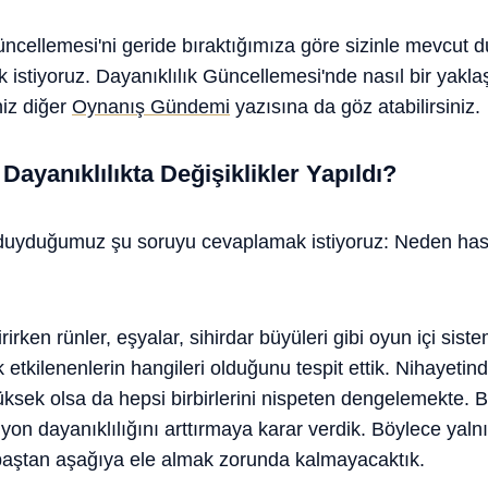
ncellemesi'ni geride bıraktığımıza göre sizinle mevcut 
istiyoruz. Dayanıklılık Güncellemesi'nde nasıl bir yakla
niz diğer
Oynanış Gündemi
yazısına da göz atabilirsiniz.
ayanıklılıkta Değişiklikler Yapıldı?
duyduğumuz şu soruyu cevaplamak istiyoruz: Neden has
irken rünler, eşyalar, sihirdar büyüleri gibi oyun içi siste
 etkilenenlerin hangileri olduğunu tespit ettik. Nihayeti
üksek olsa da hepsi birbirlerini nispeten dengelemekte. 
n dayanıklılığını arttırmaya karar verdik. Böylece yalnızc
baştan aşağıya ele almak zorunda kalmayacaktık.