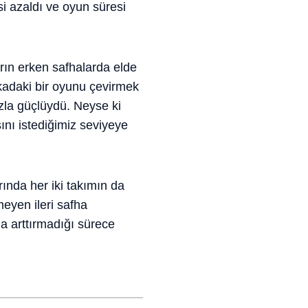
i azaldı ve oyun süresi
rın erken safhalarda elde
ikadaki bir oyunu çevirmek
zla güçlüydü. Neyse ki
ını istediğimiz seviyeye
ında her iki takımın da
eyen ileri safha
zla arttırmadığı sürece