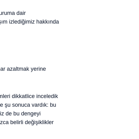
duruma dair
şım izlediğimiz hakkında
ar azaltmak yerine
mleri dikkatlice inceledik
nde şu sonuca vardık: bu
Biz de bu dengeyi
a belirli değişiklikler