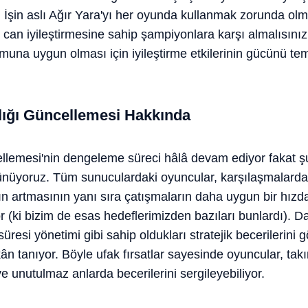
 İşin aslı Ağır Yara'yı her oyunda kullanmak zorunda ol
 can iyileştirmesine sahip şampiyonlara karşı almalısını
muna uygun olması için iyileştirme etkilerinin gücünü temk
lığı Güncellemesi Hakkında
ellemesi'nin dengeleme süreci hâlâ devam ediyor fakat şu
üyoruz. Tüm sunuculardaki oyuncular, karşılaşmalarda 
arın artmasının yanı sıra çatışmaların daha uygun bir hızd
or (ki bizim de esas hedeflerimizden bazıları bunlardı). D
si yönetimi gibi sahip oldukları stratejik becerilerini gö
n tanıyor. Böyle ufak fırsatlar sayesinde oyuncular, takı
e unutulmaz anlarda becerilerini sergileyebiliyor.