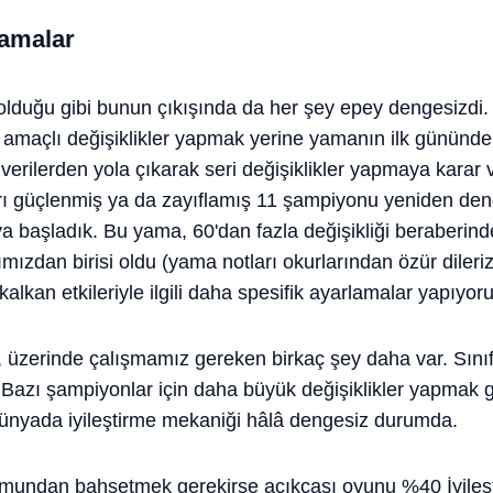
amalar
duğu gibi bunun çıkışında da her şey epey dengesizdi. 
amaçlı değişiklikler yapmak yerine yamanın ilk gününde
erilerden yola çıkarak seri değişiklikler yapmaya karar 
rı güçlenmiş ya da zayıflamış 11 şampiyonu yeniden den
 başladık. Bu yama, 60'dan fazla değişikliği beraberind
ızdan birisi oldu (yama notları okurlarından özür dileri
alkan etkileriyle ilgili daha spesifik ayarlamalar yapıyoru
, üzerinde çalışmamız gereken birkaç şey daha var. Sını
 Bazı şampiyonlar için daha büyük değişiklikler yapmak 
 dünyada iyileştirme mekaniği hâlâ dengesiz durumda.
umundan bahsetmek gerekirse açıkçası oyunu %40 İyileşt