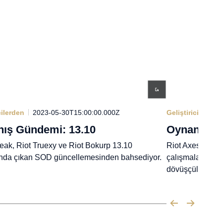
cilerden
2023-05-30T15:00:00.000Z
Geliştiricilerden
ış Gündemi: 13.10
Oynanış G
eak, Riot Truexy ve Riot Bokurp 13.10
Riot Axes ve Ri
nda çıkan SOD güncellemesinden bahsediyor.
çalışmaları, 13.
dövüşçüler hakk