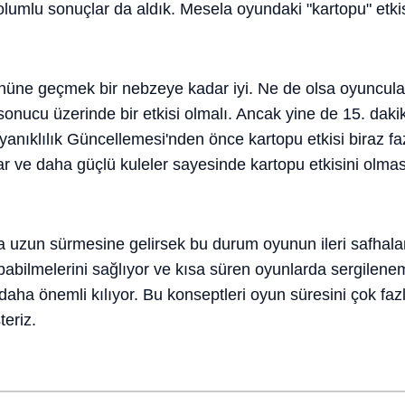
umlu sonuçlar da aldık. Mesela oyundaki "kartopu" etkis
 önüne geçmek bir nebzeye kadar iyi. Ne de olsa oyuncula
 sonucu üzerinde bir etkisi olmalı. Ancak yine de 15. dak
anıklılık Güncellemesi'nden önce kartopu etkisi biraz fa
r ve daha güçlü kuleler sayesinde kartopu etkisini olmas
a uzun sürmesine gelirsek bu durum oyunun ileri safhalar
abilmelerini sağlıyor ve kısa süren oyunlarda sergilenem
nı daha önemli kılıyor. Bu konseptleri oyun süresini çok fa
eriz.