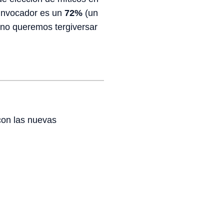
 Invocador es un
72%
(un
y no queremos tergiversar
con las nuevas