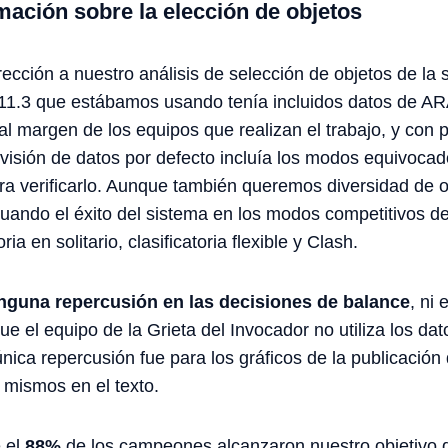
mación sobre la elección de objetos
cción a nuestro análisis de selección de objetos de l
 11.3 que estábamos usando tenía incluidos datos de A
al margen de los equipos que realizan el trabajo, y con 
revisión de datos por defecto incluía los modos equivoca
ara verificarlo. Aunque también queremos diversidad de 
luando el éxito del sistema en los modos competitivos de
ria en solitario, clasificatoria flexible y Clash.
nguna repercusión en las decisiones de balance
, ni
 que el equipo de la Grieta del Invocador no utiliza los d
única repercusión fue para los gráficos de la publicació
 mismos en el texto.
e el
88%
de los campeones alcanzaron nuestro objetivo d