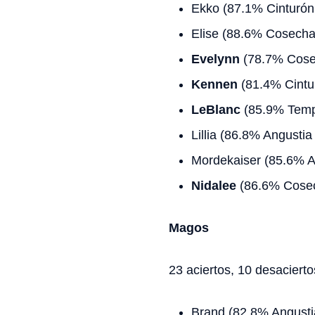
Ekko (87.1% Cinturón
Elise (88.6% Cosecha
Evelynn
(78.7% Cose
Kennen
(81.4% Cintu
LeBlanc
(85.9% Temp
Lillia (86.8% Angustia
Mordekaiser (85.6% A
Nidalee
(86.6% Cosec
Magos
23 aciertos, 10 desacierto
Brand (82.8% Angusti