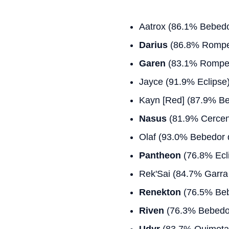
Aatrox (86.1% Bebedo
Darius
(86.8% Rompe
Garen
(83.1% Rompe
Jayce (91.9% Eclipse
Kayn [Red] (87.9% B
Nasus
(81.9% Cercen
Olaf (93.0% Bebedor 
Pantheon
(76.8% Ecl
Rek'Sai (84.7% Garra
Renekton
(76.5% Beb
Riven
(76.3% Bebedo