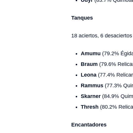
Udyr
(83.7% Quimota
Tanques
18 aciertos, 6 desaciertos
Amumu
(79.2% Égida
Braum
(79.6% Relicar
Leona
(77.4% Relicari
Rammus
(77.3% Qui
Skarner
(84.9% Quim
Thresh
(80.2% Relicar
Encantadores