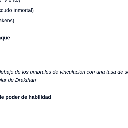
l Viento)
cudo Inmortal)
akens)
aque
.
 debajo de los umbrales de vinculación con una tasa de 
lar de Draktharr
e poder de habilidad
.