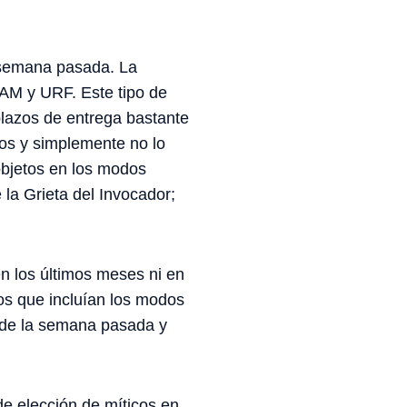
a semana pasada. La
RAM y URF. Este tipo de
plazos de entrega bastante
dos y simplemente no lo
objetos en los modos
 la Grieta del Invocador;
 en los últimos meses ni en
atos que incluían los modos
n de la semana pasada y
e elección de míticos en