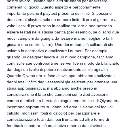
nostro lavoro, usiamo molti altri strumenti per analizzare i
contenuti di gioco! Questo aspetto è particolarmente
importante poiché il playtest presenta dei limiti. Si possono
dedicare al playtest solo un numero finito di ore al giorno, e a
volte i casi di prova sono in conflitto tra loro e non possono
essere testati nella stessa partita (per esempio, se ci sono due
nuovi campioni da giungla da testare ma non vogliamo farli
giocare uno contro l'altro). Uno dei metodi più collaudati che
usiamo in alternativa è analizzare i numeri. Per esempio,
quando un designer lavora a un nuovo campione, facciamo i
conti sulle sue controparti nei server live in modo da bilanciarlo
dandogli un livello di potere relativamente simile agli altri.
Quando Qiyana era in fase di sviluppo, abbiamo analizzato i
danni totali inflitti dagli assassini già esistenti per ottenere una
stima approssimativa, ma abbiamo anche preso in
considerazione il fatto che campioni come Zed avessero
combo di raffiche a bersaglio singolo mentre il kit di Qiyana era
incentrato soprattutto sui danni ad area. Usiamo dei fogli di
calcolo (moltissimi fogli di calcolo) per paragonare e
contestualizzare tutti i dati, poi li uniamo ad altre forme di
feedback di natura più qualitativa emerso dal playtest e