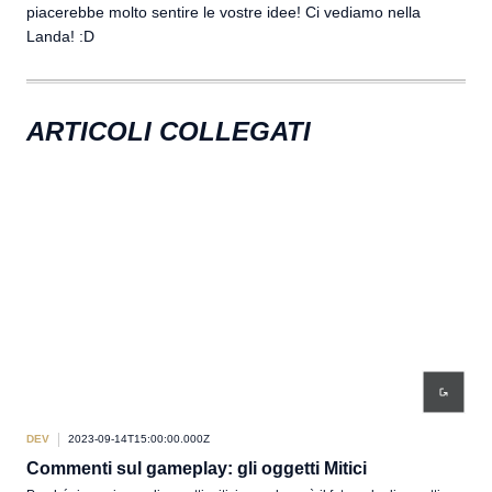
piacerebbe molto sentire le vostre idee! Ci vediamo nella
Landa! :D
ARTICOLI COLLEGATI
DEV
2023-09-14T15:00:00.000Z
DEV
Commenti sul gameplay: gli oggetti Mitici
Co