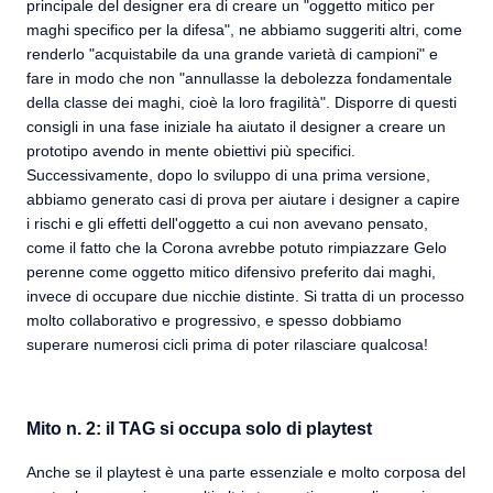
principale del designer era di creare un "oggetto mitico per
maghi specifico per la difesa", ne abbiamo suggeriti altri, come
renderlo "acquistabile da una grande varietà di campioni" e
fare in modo che non "annullasse la debolezza fondamentale
della classe dei maghi, cioè la loro fragilità". Disporre di questi
consigli in una fase iniziale ha aiutato il designer a creare un
prototipo avendo in mente obiettivi più specifici.
Successivamente, dopo lo sviluppo di una prima versione,
abbiamo generato casi di prova per aiutare i designer a capire
i rischi e gli effetti dell'oggetto a cui non avevano pensato,
come il fatto che la Corona avrebbe potuto rimpiazzare Gelo
perenne come oggetto mitico difensivo preferito dai maghi,
invece di occupare due nicchie distinte. Si tratta di un processo
molto collaborativo e progressivo, e spesso dobbiamo
superare numerosi cicli prima di poter rilasciare qualcosa!
Mito n. 2: il TAG si occupa solo di playtest
Anche se il playtest è una parte essenziale e molto corposa del