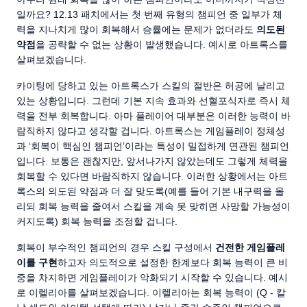
일까요? 12.13 패치에서는 첫 번째 유형의 챔피언 중 일부가 체
력을 지나치게 많이 회복해서 승률에는 문제가 없더라도
의도된
약점
을 공략할 수 없는 상황이 발생했습니다. 예시로 아트록스를
살펴보겠습니다.
카이팅에 당하고 있는 아트록스가 스킬의 절반은 허공에 날리고
있는 상황입니다. 그런데 기본 지속 효과와 선혈포식자로 즉시 체
력을 전부 회복합니다. 아마 플레이어 대부분은 이러한 능력이 바
람직하지 않다고 생각할 겁니다. 아트록스는 게임플레이 정체성
과 ‘회복이 핵심인 챔피언’이라는 특성이 밀접하게 연관된 챔피언
입니다. 보통은 괜찮지만, 앞서나가지 않았는데도 그렇게 체력을
회복할 수 있다면 바람직하지 않습니다. 이러한 상황에서는 아트
록스의 의도된 약점과 더 잘 맞도록(예를 들어 기본 내구력을 올
리되 회복 능력을 줄여서 스킬을 계속 못 맞히면 사망할 가능성이
커지도록) 회복 능력을 조정할 겁니다.
회복이 부수적인 챔피언의 경우 스킬 구성에서
건전한 게임플레
이를 구현
하고자 의도적으로 설정한 한계보다 회복 능력이 큰 비
중을 차지하면 게임플레이가 악화되기 시작할 수 있습니다. 예시
로 이렐리아를 살펴보겠습니다. 이렐리아는 회복 능력이 (Q - 칼