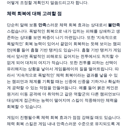
어떻게 조정할 계획인지 말씀드리고자 합니다.
체력 회복에 대해 고려할 점
단순히 말해 보통
만족
스러운 체력 회복 효과는 상대로서
불만족
스럽습니다. 폭발적인 회복으로 내가 입히는 피해를 상쇄하고 생
존하는 상대를 보면 짜증이 나기 마련입니다. 또한 ‘지속적으로
폭발적인’ 회복 능력이 있어서 끝없이 회복하는 듯해 보이는 챔피
언(예를 들어 흡혈 기반 탱커)도 있습니다. 흡혈 기반 탱커가 게임
에서 앞서면 폭발적인 피해로도 길어지는 전투에서도 처치할 수
없게 되어 대처의 여지가 적습니다. 또한 전투를 피하는 선택이
유리해지는 상황을 낳아서 게임플레이의 질을 떨어트립니다. 따
라서 ‘지속적으로 폭발적인’ 체력 회복이라는 결과를 낳을 수 있
는 챔피언과 체계를 기획할 때는 신중에 신중을 기하거나 확실하
게 공략할 수 있는 약점을 만들어둡니다. 예를 들어 붉은 케인은
원거리 이동 공격에 더 취약하고 같은 역할군의 다른 챔피언보다
대상에게 접근하는 능력이 떨어지며 스킬이 적중해야만 체력을
회복할 수 있습니다.
게임이 진행될수록 체력 회복 효과가 점점 강해질 때도 있습니다.
체력 회복 스킬은 게임 내내 만족스러운 수준으로 유지되도록 계