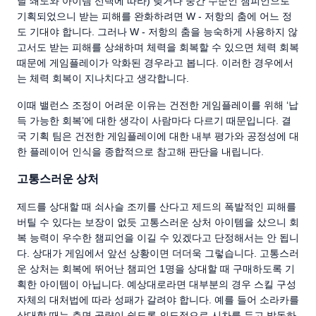
날 쇄도와 아이템 선택에 따라) 낮거나 중간 수준인 챔피언으로
기획되었으니 받는 피해를 완화하려면 W - 저항의 춤에 어느 정
도 기대야 합니다. 그러나 W - 저항의 춤을 능숙하게 사용하지 않
고서도 받는 피해를 상쇄하며 체력을 회복할 수 있으면 체력 회복
때문에 게임플레이가 악화된 경우라고 봅니다. 이러한 경우에서
는 체력 회복이 지나치다고 생각합니다.
이때 밸런스 조정이 어려운 이유는 건전한 게임플레이를 위해 ‘납
득 가능한 회복’에 대한 생각이 사람마다 다르기 때문입니다. 결
국 기획 팀은 건전한 게임플레이에 대한 내부 평가와 공정성에 대
한 플레이어 인식을 종합적으로 참고해 판단을 내립니다.
고통스러운 상처
제드를 상대할 때 쇠사슬 조끼를 산다고 제드의 폭발적인 피해를
버틸 수 있다는 보장이 없듯 고통스러운 상처 아이템을 샀으니 회
복 능력이 우수한 챔피언을 이길 수 있겠다고 단정해서는 안 됩니
다. 상대가 게임에서 앞선 상황이면 더더욱 그렇습니다. 고통스러
운 상처는 회복에 뛰어난 챔피언 1명을 상대할 때 구매하도록 기
획한 아이템이 아닙니다. 예상대로라면 대부분의 경우 스킬 구성
자체의 대처법에 따라 성패가 갈려야 합니다. 예를 들어 소라카를
상대할 때는 측면 공략이 쉽도록 의도적으로 시차를 두고 발동하