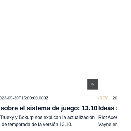
023-05-30T15:00:00.000Z
/DEV
2023-04-
 sobre el sistema de juego: 13.10
Ideas sobr
Truexy y Bokurp nos explican la actualización
Riot Axes y Rio
 de temporada de la versión 13.10.
Vayne en la 13.6