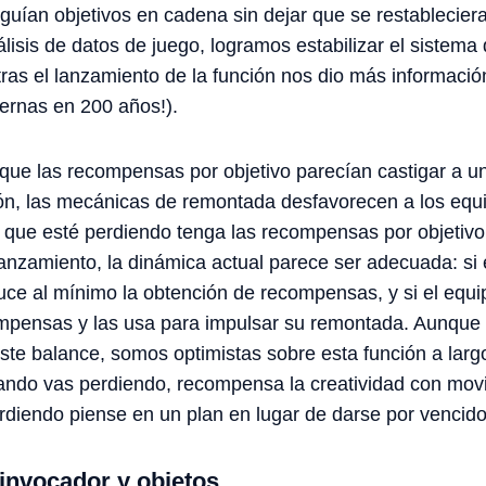
uían objetivos en cadena sin dejar que se restablecier
lisis de datos de juego, logramos estabilizar el sistema
 tras el lanzamiento de la función nos dio más informaci
ernas en 200 años!).
ue las recompensas por objetivo parecían castigar a un
ción, las mecánicas de remontada desfavorecen a los eq
 que esté perdiendo tenga las recompensas por objetivo
lanzamiento, la dinámica actual parece ser adecuada: si 
ce al mínimo la obtención de recompensas, y si el equi
ompensas y las usa para impulsar su remontada. Aunque
este balance, somos optimistas sobre esta función a larg
ando vas perdiendo, recompensa la creatividad con mov
rdiendo piense en un plan en lugar de darse por vencido
invocador y objetos