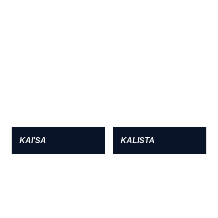
KAI'SA
KALISTA