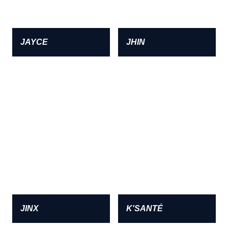
JAYCE
JHIN
JINX
K'SANTÉ